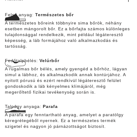
Felső anyag:
Természetes bőr
A természetes bőreink többnyire sima bőrök, néhány
esetben mángorolt bőr. Ez a bőrfajta számos különleges
tulajdonsággal rendelkezik, mint például légáteresztő
képesség, a láb formájához való alkalmazkodás és
tartósság.
Fedőtalpbélés:
Velúrbőr
A rugalmas bőr bélés, amely gyengéd a bőrhöz, lágyan
simul a lábhoz, és alkalmazkodik annak kontúrjához. A
nyitott pórusú és ezért rendkívül légáteresztő felület
gondoskodik a láb kényelmes klímájáról, még
megerőltető fizikai tevékenység során is.
Talpágy anyaga:
Parafa
A parafa egy fenntartható anyag, amelyet a paratölgy
kéregrétegéből nyernek. Ez a természetes termék
szigetel és nagyon jó párnázottságot biztosít.