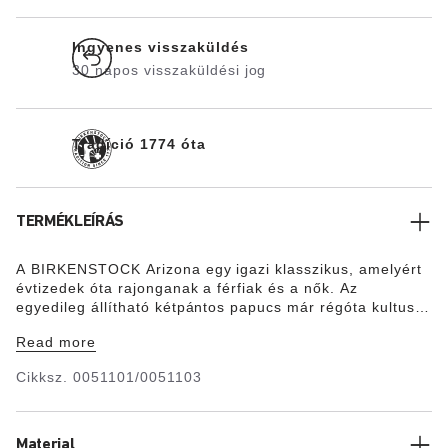
Ingyenes visszaküldés
30 napos visszaküldési jog
Tradíció 1774 óta
TERMÉKLEÍRÁS
A BIRKENSTOCK Arizona egy igazi klasszikus, amelyért
évtizedek óta rajonganak a férfiak és a nők. Az
egyedileg állítható kétpántos papucs már régóta kultusz
lábbelinek számít. A felsőrész kiváló minőségű, puha,
Read more
természetes bőrből készült.
Cikksz.
0051101/0051103
Material