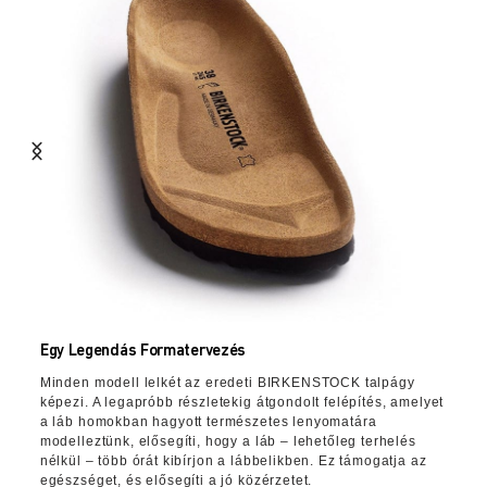
Egy Legendás Formatervezés
Minden modell lelkét az eredeti BIRKENSTOCK talpágy
képezi. A legapróbb részletekig átgondolt felépítés, amelyet
a láb homokban hagyott természetes lenyomatára
modelleztünk, elősegíti, hogy a láb – lehetőleg terhelés
nélkül – több órát kibírjon a lábbelikben. Ez támogatja az
egészséget, és elősegíti a jó közérzetet.