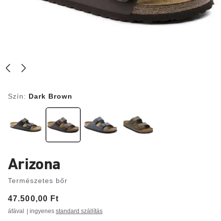
Szín:
Dark Brown
Arizona
Természetes bőr
Price:
47.500,00 Ft
áfával
| ingyenes
standard szállítás