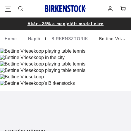
Lábléc
Cart
Bejelentke
Akár –25% a megjelölt modellekre
Home
Napló
BIRKENSZTORIK
Bettine Vriesekoop
Homepage