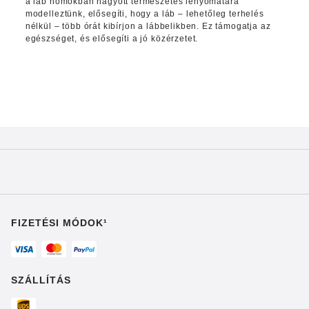
a láb homokban hagyott természetes lenyomatára
modelleztünk, elősegíti, hogy a láb – lehetőleg terhelés
nélkül – több órát kibírjon a lábbelikben. Ez támogatja az
egészséget, és elősegíti a jó közérzetet.
FIZETÉSI MÓDOK¹
SZÁLLÍTÁS