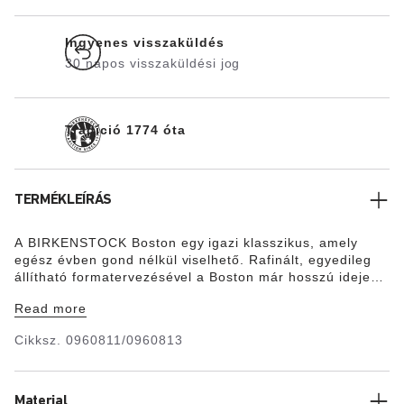
Ingyenes visszaküldés
30 napos visszaküldési jog
Tradíció 1774 óta
TERMÉKLEÍRÁS
A BIRKENSTOCK Boston egy igazi klasszikus, amely
egész évben gond nélkül viselhető. Rafinált, egyedileg
állítható formatervezésével a Boston már hosszú ideje
legendás modellnek számít. A felsőrész különösen
Read more
vastag, olajos nubuk bőrből készült, vágott
széleldolgozással.
Cikksz.
0960811/0960813
Material