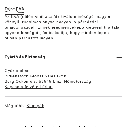
Talp:
EVA
Az EVA (etilén-vinil-acetát) kiváló minőségű, nagyon
könnyű, rugalmas anyag nagyon jó párnázási
tulajdonsággal. Ennek eredményeképp kiegyenlíti a talaj
egyenetlenségeit, és biztosítja, hogy minden lépés
puhán párnázott legyen.
Gyártó és Biztonság
Gyártó címe:
Birkenstock Global Sales GmbH
Burg Ockenfels, 53545 Linz, Németország
Kapcsolatfelvételi űrlap
Még több:
Klumpák