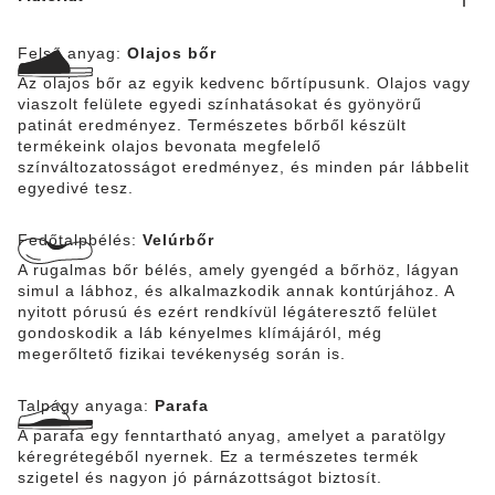
Felső anyag:
Olajos bőr
Az olajos bőr az egyik kedvenc bőrtípusunk. Olajos vagy
viaszolt felülete egyedi színhatásokat és gyönyörű
patinát eredményez. Természetes bőrből készült
termékeink olajos bevonata megfelelő
színváltozatosságot eredményez, és minden pár lábbelit
egyedivé tesz.
Fedőtalpbélés:
Velúrbőr
A rugalmas bőr bélés, amely gyengéd a bőrhöz, lágyan
simul a lábhoz, és alkalmazkodik annak kontúrjához. A
nyitott pórusú és ezért rendkívül légáteresztő felület
gondoskodik a láb kényelmes klímájáról, még
megerőltető fizikai tevékenység során is.
Talpágy anyaga:
Parafa
A parafa egy fenntartható anyag, amelyet a paratölgy
kéregrétegéből nyernek. Ez a természetes termék
szigetel és nagyon jó párnázottságot biztosít.