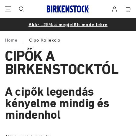
Lábléc
Cart
Bejelentke
Akár –25% a megjelölt modellekre
Home
Cipo Kollekcio
Homepage
CIPŐK A
BIRKENSTOCKTÓL
A cipők legendás
kényelme mindig és
mindenhol