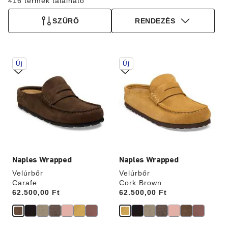
416 termék található
SZŰRŐ
RENDEZÉS
A
A
Új
Új
színpalettával
színpalettával
való
való
interakció
interakció
frissíti
frissíti
a
a
termékképet
termékképet
Naples Wrapped
Naples Wrapped
Velúrbőr
Velúrbőr
Carafe
Cork Brown
Price:
62.500,00 Ft
Price:
62.500,00 Ft