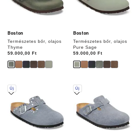
termékképet
termékképet
Boston
Boston
Természetes bőr, olajos
Természetes bőr, olajos
Thyme
Pure Sage
Price:
59.000,00 Ft
Price:
59.000,00 Ft
A
A
Új
Új
színpalettával
színpalettával
való
való
interakció
interakció
frissíti
frissíti
a
a
termékképet
termékképet