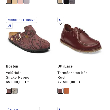
A
A
Member Exclusive
Új
színpalettával
színpalettával
való
való
Új
interakció
interakció
frissíti
frissíti
a
a
termékképet
termékképet
Boston
Utti Lace
Velúrbőr
Természetes bőr
Snake Pepper
Rust
Price:
65.000,00 Ft
Price:
72.500,00 Ft
A
A
Csak a
Új