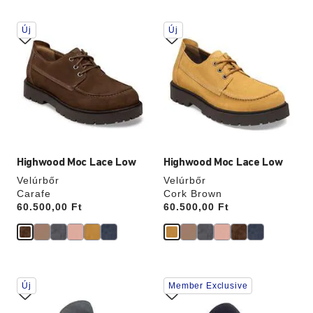
A
A
Új
Új
színpalettával
színpalettával
való
való
interakció
interakció
frissíti
frissíti
a
a
termékképet
termékképet
Highwood Moc Lace Low
Highwood Moc Lace Low
Velúrbőr
Velúrbőr
Carafe
Cork Brown
Price:
60.500,00 Ft
Price:
60.500,00 Ft
A
A
Új
Member Exclusive
színpalettával
színpalettával
való
való