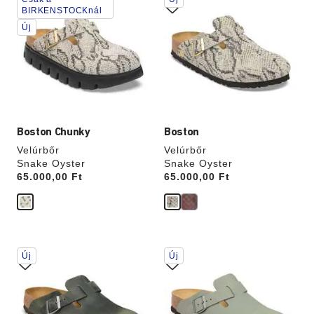
színpalettával
színpalettával
BIRKENSTOCKnál
való
való
Új
interakció
interakció
frissíti
frissíti
a
a
termékképet
termékképet
Boston Chunky
Boston
Velúrbőr
Velúrbőr
Snake Oyster
Snake Oyster
Price:
65.000,00 Ft
Price:
65.000,00 Ft
A
A
Új
Új
színpalettával
színpalettával
való
való
interakció
interakció
frissíti
frissíti
a
a