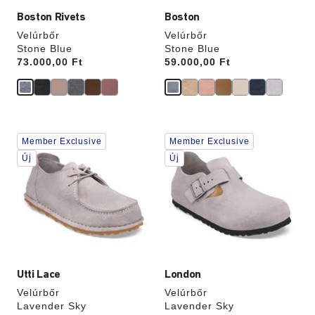
Boston Rivets
Boston
Velúrbőr
Velúrbőr
Stone Blue
Stone Blue
Price:
73.000,00 Ft
Price:
59.000,00 Ft
A
A
Member Exclusive
Member Exclusive
színpalettával
színpalettával
való
való
Új
Új
interakció
interakció
frissíti
frissíti
a
a
termékképet
termékképet
Utti Lace
London
Velúrbőr
Velúrbőr
Lavender Sky
Lavender Sky