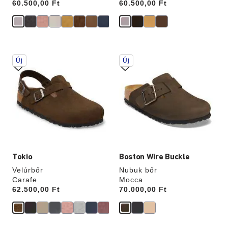
Price:
60.500,00 Ft
Price:
60.500,00 Ft
A
A
Új
Új
színpalettával
színpalettával
való
való
interakció
interakció
frissíti
frissíti
a
a
termékképet
termékképet
Tokio
Boston Wire Buckle
Velúrbőr
Nubuk bőr
Carafe
Mocca
Price:
62.500,00 Ft
Price:
70.000,00 Ft