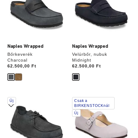
interakció
interakció
frissíti
frissíti
a
a
termékképet
termékképet
Naples Wrapped
Naples Wrapped
Bőrkeverék
Velúrbőr, nubuk
Charcoal
Midnight
Price:
62.500,00 Ft
Price:
62.500,00 Ft
A
A
Új
Csak a
színpalettával
színpalettával
BIRKENSTOCKnál
való
való
Új
interakció
interakció
frissíti
frissíti
a
a
termékképet
termékképet