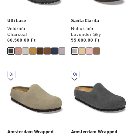
Utti Lace
Santa Clarita
Velúrbőr
Nubuk bőr
Charcoal
Lavender Sky
Price:
60.500,00 Ft
Price:
55.000,00 Ft
A
A
Új
Új
színpalettával
színpalettával
való
való
interakció
interakció
frissíti
frissíti
a
a
termékképet
termékképet
Amsterdam Wrapped
Amsterdam Wrapped