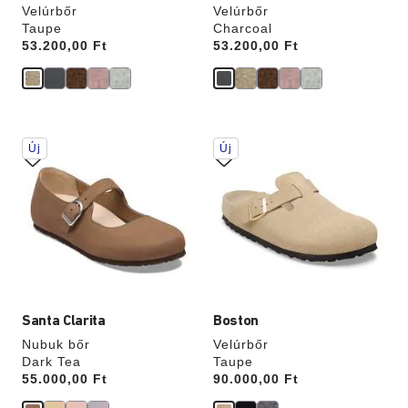
Velúrbőr
Velúrbőr
Taupe
Charcoal
Price:
53.200,00 Ft
Price:
53.200,00 Ft
A
A
Új
Új
színpalettával
színpalettával
való
való
interakció
interakció
frissíti
frissíti
a
a
termékképet
termékképet
Santa Clarita
Boston
Nubuk bőr
Velúrbőr
Dark Tea
Taupe
Price:
55.000,00 Ft
Price:
90.000,00 Ft