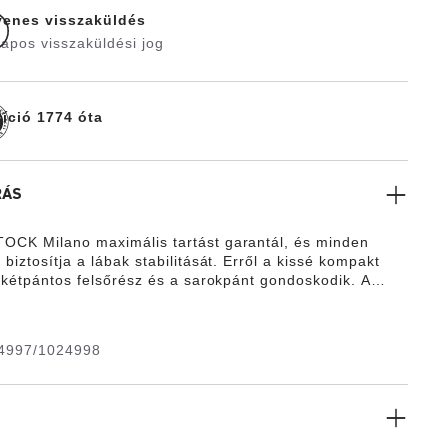
yenes visszaküldés
apos visszaküldési jog
díció 1774 óta
RÁS
CK Milano maximális tartást garantál, és minden
biztosítja a lábak stabilitását. Erről a kissé kompakt
, kétpántos felsőrész és a sarokpánt gondoskodik. A
onizáló részletek teszik teljesé a cipő rafinált
t. A felsőrész bőrbarát és strapabíró szintetikus Birko-
ból készült.
4997/1024998