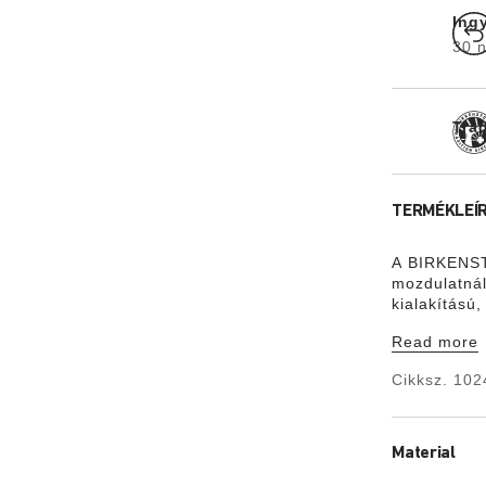
Ing
30 n
Tra
TERMÉKLEÍ
A BIRKENSTO
mozdulatnál 
kialakítású
színben harm
Read more
megjelenésé
Flor® anyag
Cikksz.
102
Material