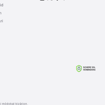
id
h
ri
 módokat kizárjon.