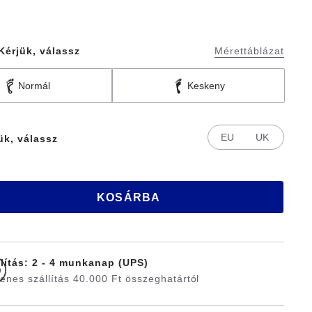
Kérjük, válassz
Mérettáblázat
Normál
Keskeny
EU
UK
ük, válassz
KOSÁRBA
llítás: 2 - 4 munkanap (UPS)
enes szállítás 40.000 Ft összeghatártól