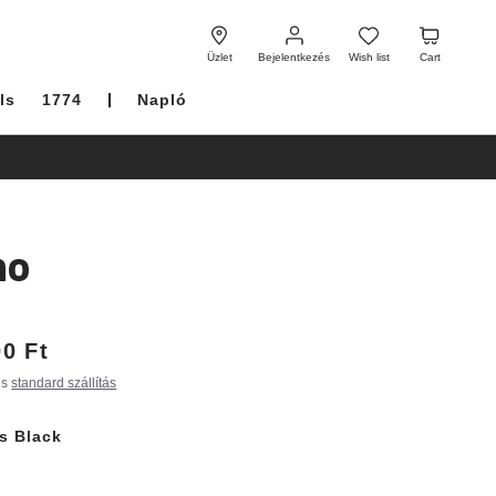
Bejelentkezés
Wish
Cart
list
Üzlet
Bejelentkezés
Wish list
Cart
ls
1774
Napló
no
00 Ft
es
standard szállítás
es Black