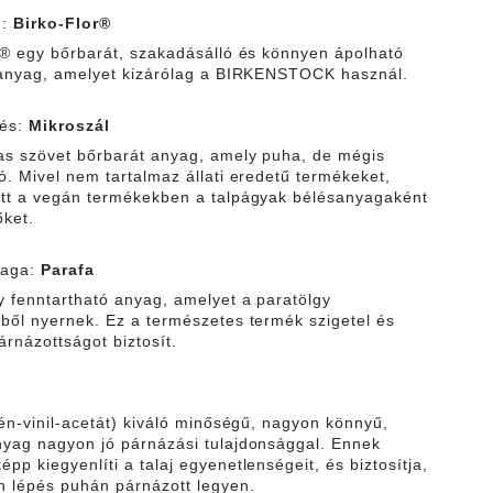
g:
Birko-Flor®
r® egy bőrbarát, szakadásálló és könnyen ápolható
 anyag, amelyet kizárólag a BIRKENSTOCK használ.
lés:
Mikroszál
as szövet bőrbarát anyag, amely puha, de mégis
ó. Mivel nem tartalmaz állati eredetű termékeket,
tt a vegán termékekben a talpágyak bélésanyagaként
őket.
yaga:
Parafa
y fenntartható anyag, amelyet a paratölgy
ből nyernek. Ez a természetes termék szigetel és
árnázottságot biztosít.
lén-vinil-acetát) kiváló minőségű, nagyon könnyű,
yag nagyon jó párnázási tulajdonsággal. Ennek
p kiegyenlíti a talaj egyenetlenségeit, és biztosítja,
 lépés puhán párnázott legyen.