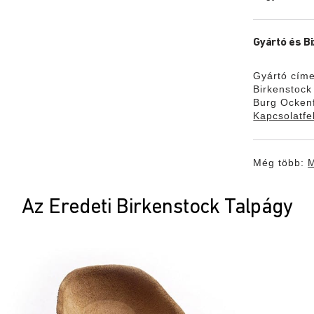
Gyártó és B
Gyártó címe
Birkenstoc
Burg Ockenf
Kapcsolatfel
Még több:
M
Az Eredeti Birkenstock Talpágy