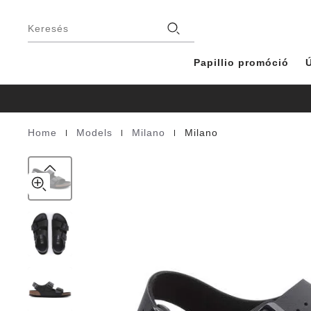
Milano
details
Lábléc
about
Birko-
Üzlet
product
Keresés
Flor
materials
Papillio promóció
Ú
|
|
|
Home
Models
Milano
Milano
Homepage