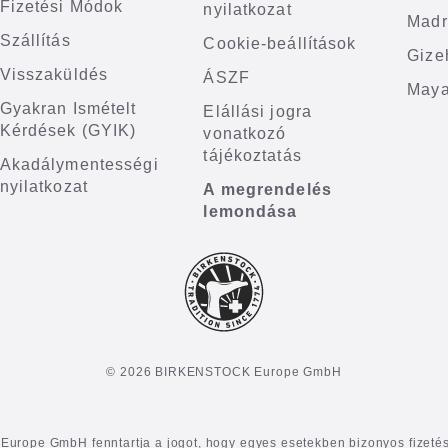
Fizetési Módok
nyilatkozat
Madr
Szállítás
Cookie-beállítások
Gize
Visszaküldés
ÁSZF
Maya
Gyakran Ismételt
Elállási jogra
Kérdések (GYIK)
vonatkozó
tájékoztatás
Akadálymentességi
nyilatkozat
A megrendelés
lemondása
© 2026 BIRKENSTOCK Europe GmbH
rope GmbH fenntartja a jogot, hogy egyes esetekben bizonyos fizetési