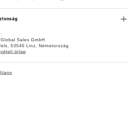
iztonság
:
k Global Sales GmbH
els, 53545 Linz, Németország
vételi űrlap
ilano