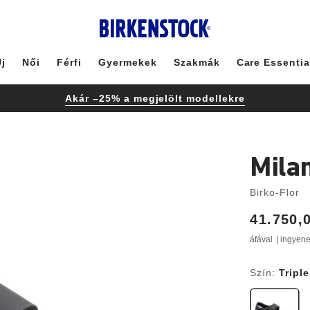
j
Női
Férfi
Gyermekek
Szakmák
Care Essentia
Akár –25% a megjelölt modellekre
Mila
Birko-Flor
Price:
41.750,
áfával
| ingyen
Szín:
Tripl