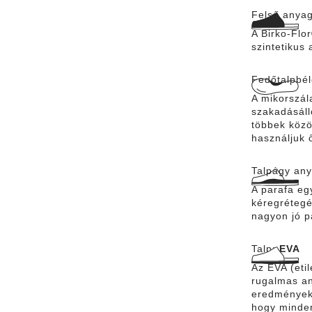
Felső anya
A Birko-Flo
szintetikus
Fedőtalpbé
A mikorszál
szakadásáll
többek közö
használjuk 
Talpágy an
A parafa eg
kéregrétegé
nagyon jó p
Talp:
EVA
Az EVA (eti
rugalmas an
eredményekép
hogy minden