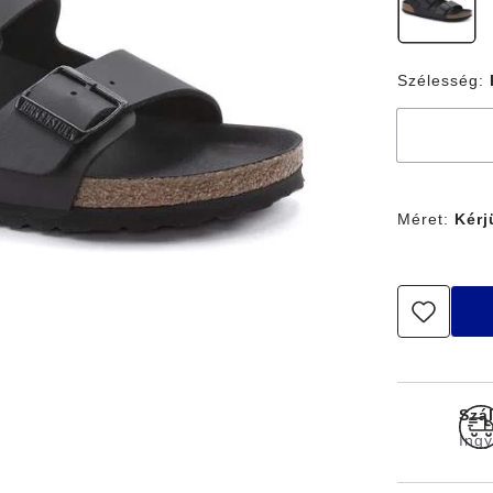
Szélesség:
Méret:
Kérj
Szá
Ingy