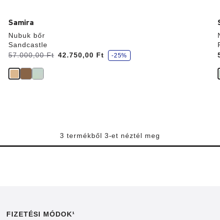
Samira
Nubuk bőr
Sandcastle
k
Volt:
57.000,00 Ft
most
42.750,00 Ft
-25%
e
d
v
e
z
m
é
n
y
3 termékből 3-et néztél meg
FIZETÉSI MÓDOK¹