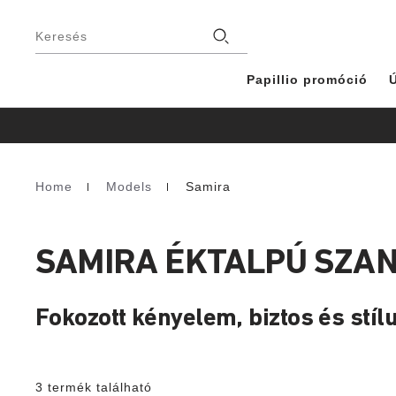
Lábléc
Üzlet
Keresés
Papillio promóció
Ú
Home
Models
Samira
Homepage
SAMIRA ÉKTALPÚ SZA
Fokozott kényelem, biztos és stíl
3 termék található