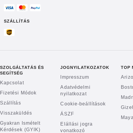
SZÁLLÍTÁS
SZOLGÁLTATÁS ÉS
JOGNYILATKOZATOK
TOP
SEGÍTSÉG
Impresszum
Ariz
Kapcsolat
Adatvédelmi
Bost
Fizetési Módok
nyilatkozat
Madr
Szállítás
Cookie-beállítások
Gize
Visszaküldés
ÁSZF
Maya
Gyakran Ismételt
Elállási jogra
Kérdések (GYIK)
vonatkozó