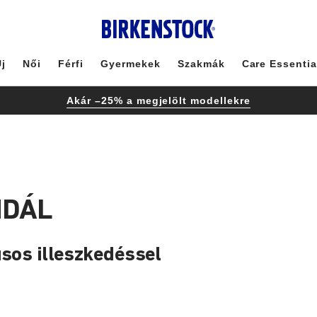
j
Női
Férfi
Gyermekek
Szakmák
Care Essentia
Akár –25% a megjelölt modellekre
NDÁL
usos illeszkedéssel