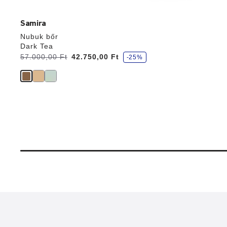
Samira
Nubuk bőr
Dark Tea
k
Volt:
57.000,00 Ft
most
42.750,00 Ft
-25%
e
d
v
e
z
m
é
n
y