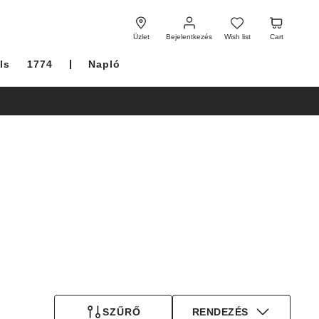
Bejelentkezés
Wish
Cart
list
Üzlet
Bejelentkezés
Wish list
Cart
ls
1774
Napló
SZŰRŐ
RENDEZÉS