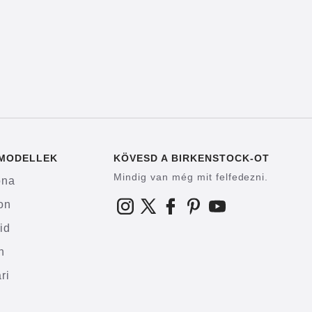
 MODELLEK
KÖVESD A BIRKENSTOCK-OT
Mindig van még mit felfedezni.
ona
on
id
h
ri