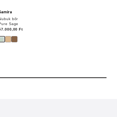
Samira
Nubuk bőr
Pure Sage
Price:
57.000,00 Ft