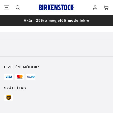
Lábléc
Cart
Bejelentke
Akár –25% a megjelölt modellekre
FIZETÉSI MÓDOK¹
SZÁLLÍTÁS