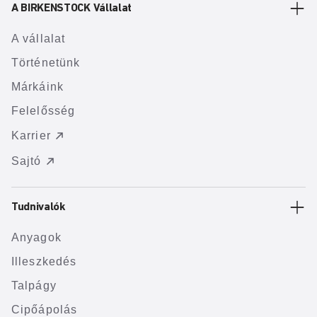
A BIRKENSTOCK Vállalat
A vállalat
Történetünk
Márkáink
Felelősség
Karrier
Sajtó
Tudnivalók
Anyagok
Illeszkedés
Talpágy
Cipőápolás