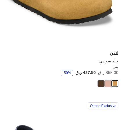
لندن
جلد سويدي
بنى
و
855.00 ر.ق
427.50 ر.ق
-50%
ف
ر
Online Exclusive