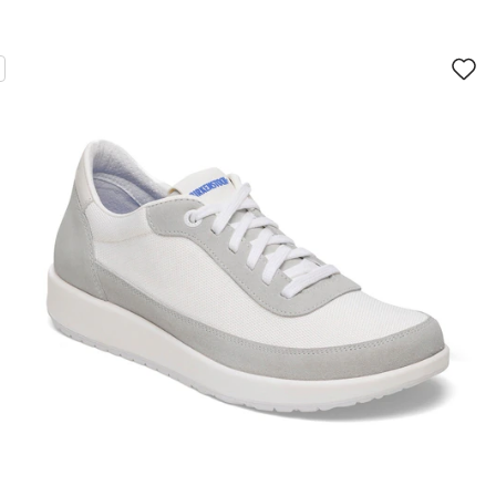
سيؤدي
سي
التفاعل
الت
مع
مع
ألوان
ألو
العينة
العي
إلى
إلى
تحديث
تحد
صورة
صو
المنتج
الم