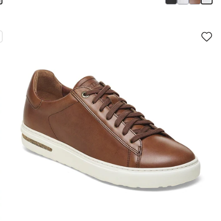
سيؤدي
سي
التفاعل
الت
مع
مع
ألوان
ألو
العينة
العي
إلى
إلى
تحديث
تحد
صورة
صو
المنتج
الم