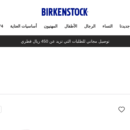
جديدنا
النساء
الرجال
الأطفال
المهنيون
أساسيات العناية
74
توصيل مجاني للطلبات التي تزيد عن 450 ريال قطري
سيؤدي
سي
التفاعل
الت
مع
مع
ألوان
ألو
العينة
العي