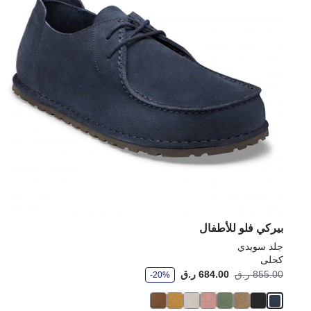
بيركي فلو للأطفال
جلد سويدي
كحلى
و
855.00 ر.ق
684.00 ر.ق
-20%
ف
ر