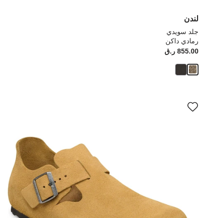
لندن
جلد سويدي
رمادي داكن
855.00 ر.ق