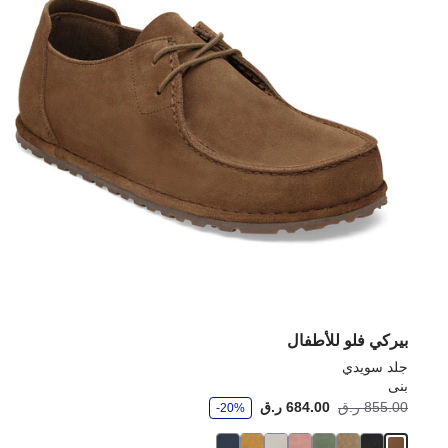
بيركي فلو للأطفال
جلد سويدي
بنى
و
855.00 ر.ق
684.00 ر.ق
-20%
ف
ر