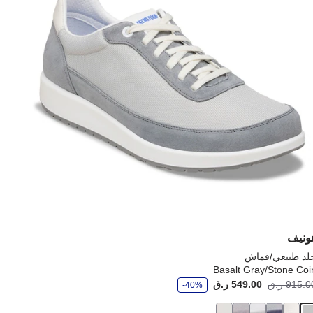
إلى
يث
تحديث
رة
صورة
نتج
المنتج
ونيف
لد طبيعي/قماش
Basalt Gray/Stone Coi
و
Pr
915. ر.ق
549.00 ر.ق
أصبح
كانت:
-40%
ف
ر