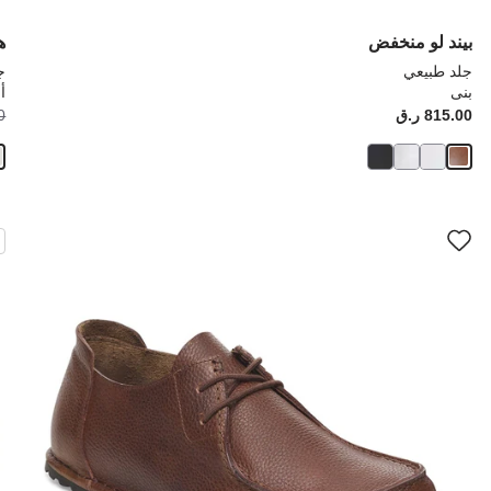
بيند لو منخفض
ه
جلد طبيعي
ج
بنى
أ
Price:
815.00 ر.ق
ice:
00
سيؤدي
سي
التفاعل
الت
مع
مع
ألوان
ألو
العينة
العي
إلى
إلى
تحديث
تحد
صورة
صو
المنتج
الم