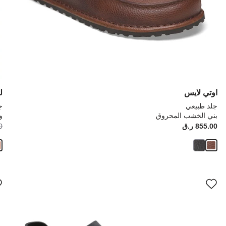
اوتي لايس
ل
جلد طبيعي
ج
بني الخشب المحروق
و
أصبح
كانت:
855.00 ر.ق
ice:
00
سيؤدي
سي
التفاعل
الت
مع
مع
ألوان
ألو
العينة
العي