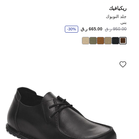
ريكيافيك
جلد النوبوك
بنى
و
950.00 ر.ق
665.00 ر.ق
-30%
ف
ر