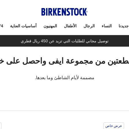
جديدنا
النساء
الرجال
الأطفال
المهنيون
أساسيات العناية
74
توصيل مجاني للطلبات التي تزيد عن 450 ريال قطري
قطعتين من مجموعة ايفى واحصل على خصم
مصممة لأيام الشاطئ وما بعدها.
سيؤدي
سي
عرض خاص
التفاعل
الت