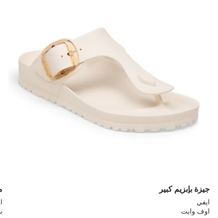
مع
مع
ألوان
ألو
العينة
العي
إلى
إلى
تحديث
تحد
صورة
صو
المنتج
الم
جيزة بإبزيم كبير
م
ايفي
ا
اوف وايت
ب