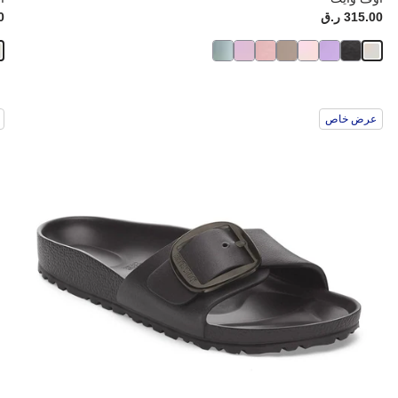
Price:
315.00 ر.ق
ice:
00
سيؤدي
سي
عرض خاص
التفاعل
الت
مع
مع
ألوان
ألو
العينة
العي
إلى
إلى
تحديث
تحد
صورة
صو
المنتج
الم