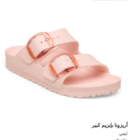
أريزونا بإبزيم كبير
ايفي
بنفسجى