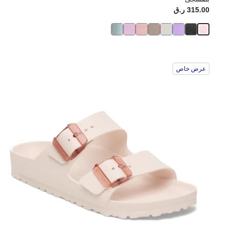
315.00 ر.ق
عرض خاص