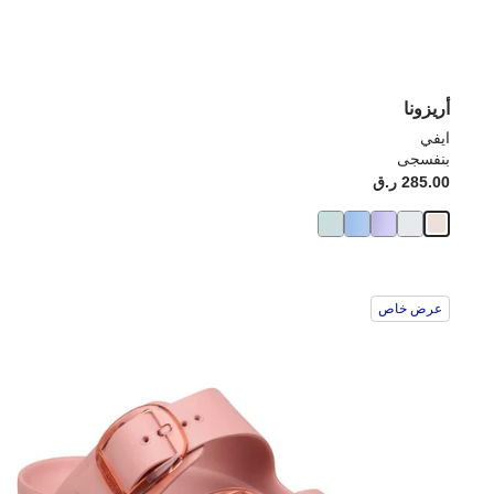
أريزونا
ايفي
بنفسجى
285.00 ر.ق
عرض خاص