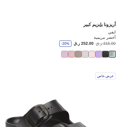
أريزونا بإبزيم كبير
ايفي
أخضر مريمية
و
315.00 ر.ق
252.00 ر.ق
-20%
ف
ر
عرض خاص