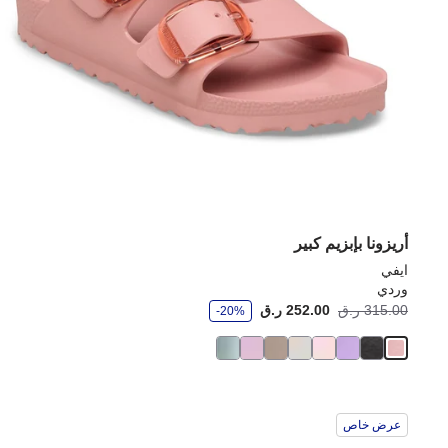
أريزونا بإبزيم كبير
ايفي
وردي
و
315.00 ر.ق
252.00 ر.ق
-20%
ف
ر
عرض خاص