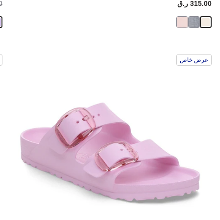
Price:
315.00 ر.ق
ice:
00
سيؤدي
سي
عرض خاص
التفاعل
الت
مع
مع
ألوان
ألو
العينة
العي
إلى
إلى
تحديث
تحد
صورة
صو
المنتج
الم