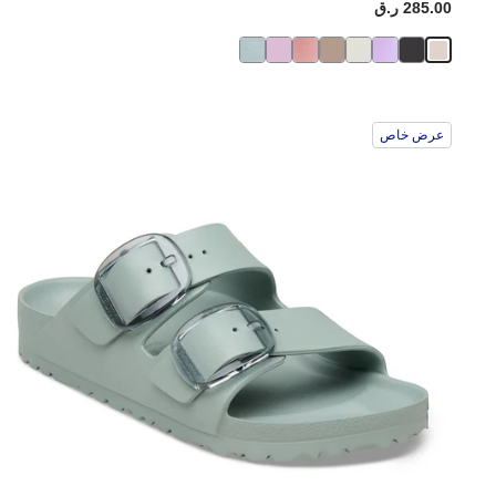
285.00 ر.ق
عرض خاص