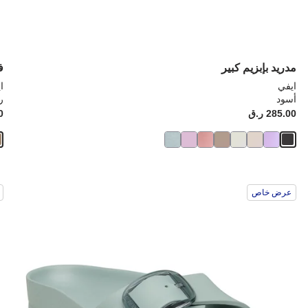
مدريد بإبزيم كبير
فلو
ايفي
ا
أسود
ر
Price:
285.00 ر.ق
ice:
00
سيؤدي
سي
عرض خاص
التفاعل
الت
مع
مع
ألوان
ألو
العينة
العي
إلى
إلى
تحديث
تحد
صورة
صو
المنتج
الم