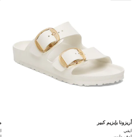
مع
مع
ألوان
ألو
العينة
العي
إلى
إلى
تحديث
تحد
صورة
صو
المنتج
الم
أريزونا بإبزيم كبير
م
ايفي
ا
اوف وايت
ا