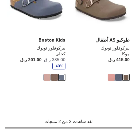
العينة
الع
إلى
إلى
تحديث
تحد
صورة
صو
المنتج
الم
طوكيو AS أطفال
Boston Kids
بيركوفلور نوبوك
بيركوفلور نوبوك
موكا
كحلي
و
415.00 ر.ق
Price:
335.00 ر.ق
201.00 ر.ق
أصبح
كانت
ف
-40%
ر
لقد شاهدت 2 من 2 منتجات