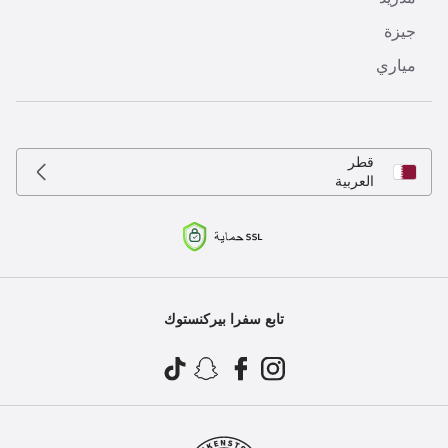
جيزة
مياري
قطر
العربية
تابع سفرا بيركنستوك