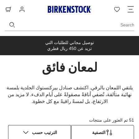
ت
قائمة
تسجيل
حق
ا
الرغبات
الدخول
ال
Search
توصيل مجاني للطلبات التي
تزيد عن 450 ريال قطري
لمعان فائق
يلتقي اللمعان بالرقي. اكتشف صنادل بيركنستوك الجلدية بلمسة
نهائية متألقة، تُضفي أناقةً مصقولةً على أيام الدفء. لا مزيد من
الارتفاع، بل لمسةً راقيةً مع كل خطوة.
51 تم العثور على منتجات
التصفية
الترتيب حسب