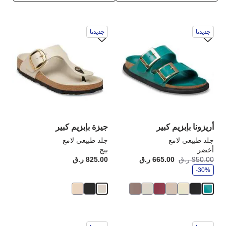
سيؤدي
سي
جديدنا
جديدنا
التفاعل
الت
مع
مع
ألوان
ألو
العينة
الع
إلى
إلى
تحديث
تحد
صورة
صو
المنتج
الم
أريزونا بإبزيم كبير
جيزة بإبزيم كبير
جلد طبيعي لامع
جلد طبيعي لامع
أخضر
بيج
و
950.00 ر.ق
665.00 ر.ق
أصبح
كانت:
825.00 ر.ق
rice:
ف
-30%
ر
سيؤدي
سي