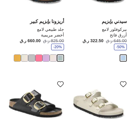
صورة
صو
المنتج
الم
سيدني بإبزيم
أريزونا بإبزيم كبير
بيركوفلور لامع
جلد طبيعي لامع
أزرق فاتح
أخضر مريمية
و
و
645.00 ر.ق
322.50 ر.ق
أصبح
كانت:
825.00 ر.ق
660.00 ر.ق
أصبح
كانت
ف
ف
-50%
ر
-20%
ر
سيؤدي
سي
التفاعل
الت
مع
مع
ألوان
ألو
العينة
الع
إلى
إلى
تحديث
تحد
صورة
صو
المنتج
الم