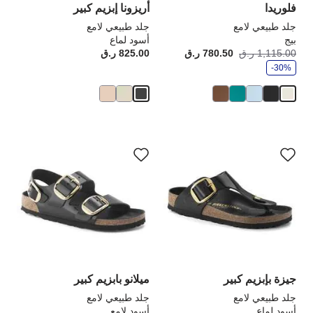
فلوريدا
أريزونا إبزيم كبير
جلد طبيعي لامع
جلد طبيعي لامع
بيج
أسود لماع
و
1,115.00 ر.ق
780.50 ر.ق
أصبح
كانت:
825.00 ر.ق
rice:
ف
-30%
ر
سيؤدي
سي
التفاعل
الت
مع
مع
ألوان
ألو
العينة
الع
إلى
إلى
تحديث
تحد
صورة
صو
المنتج
الم
جيزة بإبزيم كبير
ميلانو بابزيم كبير
جلد طبيعي لامع
جلد طبيعي لامع
أسود لماع
أسود لامع