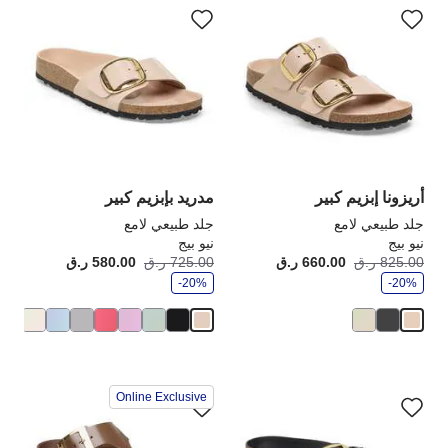
التفاعل
الت
مع
مع
ألوان
ألو
العينة
الع
إلى
إلى
تحديث
تحد
صورة
صو
المنتج
الم
أريزونا إبزيم كبير
مدريد بإبزيم كبير
جلد طبيعي لامع
جلد طبيعي لامع
نيو بيج
نيو بيج
و
و
825.00 ر.ق
660.00 ر.ق
أصبح
كانت:
725.00 ر.ق
580.00 ر.ق
أصبح
كانت
ف
ف
-20%
ر
-20%
ر
سيؤدي
سي
Online Exclusive
التفاعل
الت
مع
مع
ألوان
ألو