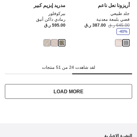
أريزونا نعل ناعم
مدريد إبزيم كبير
جلد طبيعي
بيركوفلور
فضي بلمعة معدنية
رمادي داكن أنيق
و
645.00 ر.ق
387.00 ر.ق
أصبح
كانت:
595.00 ر.ق
rice:
ف
-40%
ر
لقد شاهدت 24 من 51 منتجات
LOAD MORE
النشرة الإخبارية