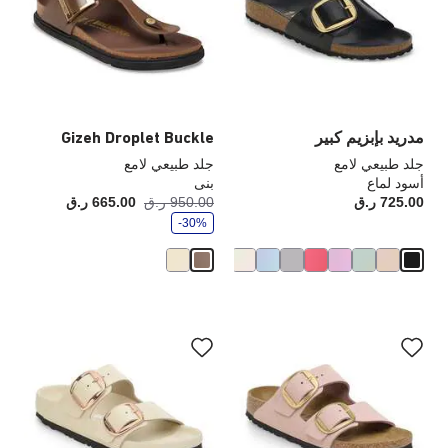
العينة
الع
إلى
إلى
تحديث
تحد
صورة
صو
المنتج
الم
مدريد بإبزيم كبير
Gizeh Droplet Buckle
جلد طبيعي لامع
جلد طبيعي لامع
أسود لماع
بنى
و
725.00 ر.ق
Price:
950.00 ر.ق
665.00 ر.ق
أصبح
كانت
ف
-30%
ر
سيؤدي
سي
التفاعل
الت
مع
مع
ألوان
ألو
العينة
الع
إلى
إلى
تحديث
تحد