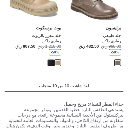
تحديث
تحد
صورة
صو
المنتج
الم
برايسون
بوت برسكوت
جلد طبيعي
جلد معزز بالزيوت
رمادي داكن
رمادي داكن
و
و
965.00 ر.ق
482.50 ر.ق
أصبح
كانت:
1,215.00 ر.ق
607.50 ر.ق
أصبح
كانت
ف
ف
-50%
ر
-50%
ر
لقد شاهدت 10 من 10 منتجات
حذاء المطر للنساء: مريح وجميل
يستدعي الطقس البارد تغطية القدمين. وتوفر مجموعة
بيركنستوك من الأحذية النسائية مجموعة رائعة، مع درجات
متفاوتة من ارتفاع الكاحل، والمواد، والتصميمات العامة للحماية
من ظروف الطقس البارد. وعندما يحين وقت الدفء، يكون هناك