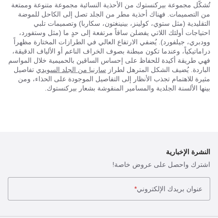
تُشكّل مجموعة بيركنستوك من الأحذية النسائية مجموعة متنوعة وممتعة
من التصميمات. فهناك أحذية مطر من الجلد تصل إلى الكاحل للموضة
التقليدية (مثل ستوي، كولينز، بينينغتون، سكاربا) وتصميمات تلبي
احتياجات أولئك اللاتي يفضلن ساقاً مرتفعة إلى حدٍ ما (مثل وستفورد،
وودبري، جيلفورد). يُضفي الارتفاع العالي في الطرازات المختارة مظهراً
دراماتيكياً، وعندما تكون مبطنة بصوف الخراف الناعم أو الألياف الدقيقة،
فهي طريقة أكيدة للحفاظ على إحساس الساقين بالحميمية خلال المواسم
الباردة. يُضيف الشكل المترهل لطراز
سارنيا من الجلد السويدي
تفاصيل
مثيرة للاهتمام تجذب الأنظار إلى التفاصيل الموجودة على الحذاء، ومن
بينها الألسنة الجلدية والمسامير المنقوشة بشعار بيركنستوك.
النشرة الإخبارية
اشترك واحصل على عروض خاصة!
عنوان بريدك الإلكتروني
*