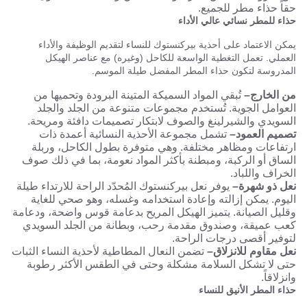
حقاً حذاء مطر للجميع.
حذاء للمطر نسائي عالي الأداء
يمكن الاعتماد على أحذية بيركنستوك للنساء لتقديم الوظيفة والأداء
العملي. تعمل التغطية الواسعة للكاحل (وغيره) مع عناصر الهيكل
المدروسة لتكون حذاء المطر المفضل طيلة الموسم.
من الخارج–
تُبقي المواد السميكة المتينة البرودة وتحميها من
العوامل الجوية. تُستخدم مجموعات متنوعة من الجلد والجلد
السويدي والشيرلينغ والصوف لابتكار تصميمات دافئة ومريحة.
تصميم العمود–
تشمل مجموعة الأحذية النسائية أعمدة ذات
ارتفاعات ومظاهر مختلفة. وهي متوفرة بطول الكاحل، وربلة
الساق أو الركبة، ومبطنة بأكثر المواد نعومة، بما في ذلك صوف
الخراف واللباد.
نعل ذو شهرة–
يوفر نعل بيركنستوك المُحدّد الراحة للارتداء طيلة
اليوم. يمكن إزالته وإعادة استخدامه وغسله، وهو صحي للغاية
وقليل الصيانة. يتميز الهيكل المريح بدعامة قوس واضحة، ودعامة
كعب عميقة، وصندوق مقدمة رحب، وبطانة من الجلد السويدي
لتوفير أقصى درجات الراحة.
نعل مقاوم للانزلاق–
تضمن النعال المطاطية لأحذية النساء الثبات
حتى لا تشكل السلامة مشكلة وحتى في الطقس الأكثر رطوبة
وانزلاقاً.
حذاء المطر الأنيق للنساء