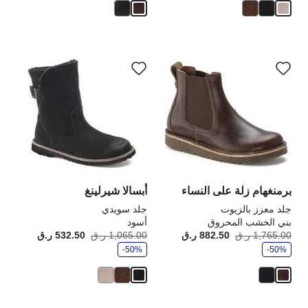
سيؤدي
سي
التفاعل
الت
مع
مع
ألوان
ألو
العينة
الع
إلى
إلى
تحديث
تحد
صورة
صو
المنتج
الم
برمنغهام زلة على النساء
أبسالا شيرلينغ
جلد معزز بالزيوت
جلد سويدي
بني الخشب المحروق
أسود
و
و
1,765.00 ر.ق
882.50 ر.ق
أصبح
كانت:
1,065.00 ر.ق
532.50 ر.ق
أصبح
كانت
ف
ف
-50%
ر
-50%
ر