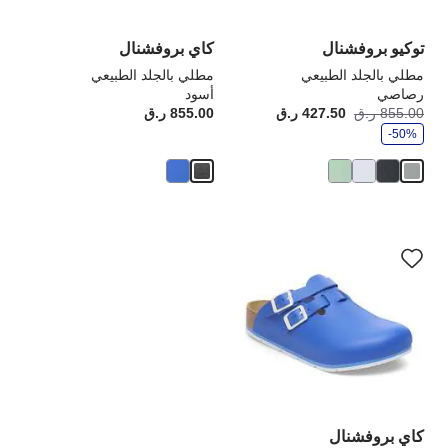
المنتج
الم
توكيو بروفشنال
كاي بروفشنال
مطلي بالجلد الطبيعي
مطلي بالجلد الطبيعي
رصاصي
أسود
و
855.00 ر.ق
427.50 ر.ق
أصبح
كانت:
855.00 ر.ق
rice:
ف
-50%
ر
سيؤدي
التفاعل
مع
ألوان
العينة
إلى
تحديث
صورة
المنتج
كاي بروفشنال