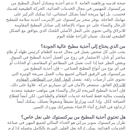
صحة قدميه ورفاهيته العامة. لا تدعم أحذية وصنادل أعمال المطبخ من
بيركنستوك للمهنيين في مجال الخدمات الغذائية، الحركة الطبيعية لقدمك
فحسب، بل إنها مريحة أيضاً بشكل استثنائي، لذا يمكنك التركيز على
مهامك العاجلة. يوفر متجر بيركنستوك عبر الإنترنت أحذية سلامة للمطبخ
للرجال والنساء على حدٍ سواء بالإضافة إلى صنادل المطبخ المقاومة
للانزلاق والتي تحتوي على النعل الأصلي المُحدّد الذي يتوافق مع الشكل
الطبيعي لقدمك. ضمان للراحة طيلة اليوم.
من الذي يحتاج إلى أحذية مطبخ عالية الجودة؟
يجب على كل شخص يعمل في مجال خدمة الطعام كرئيس طهاه أو طاهٍ
مباشر أو نادل، الاستثمار في زوج من أفضل أحذية المطبخ في السوق.
وبغض النظر عما إذا كنت تعمل في المطاعم أو المقاصف أو الحانات أو
في أي نوع من أنواع المطبخ الصناعي – فإن أحذية المطبخ من
بيركنستوك هي الرفيق المثالي لجميع بيئات العمل سريعة الوتيرة التي
تحتوي على أرضيات زلقة. بفضل
النعل الخارجي المطاطي المقاوم
للانزلاق
الفائق، ستشعر بالأمان في أي سيناريو حركة. علاوةً على ذلك،
فإن أحذية المطبخ المريحة للرجال والنساء هي مواهب حقيقية متعددة
وليست مثالية فقط لصناعة خدمات الطعام والطباخين، لكن أيضاً لقطاع
الضيافة ككل. وإذا كنت
مزارعاً
نشيطاً وشغوفاً بعملك، يمكنك أيضاً
ارتداؤه في الخارج أثناء الاعتناء بشجيراتك ووردك الثمين.
هل تحتوي أحذية المطبخ من بيركنستوك على نعل خاص؟
طراز بيركنستوك سوبر بيركي هو الحذاء المثالي لجميع المهن في صناعة
الخدمات الغذائية. يمكن إزالة نعل الفلين المريح بالكامل وغسله إذا لزم