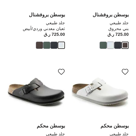
المنتج
الم
بوسطن بروفشنال
بوسطن بروفشنال
جلد طبيعي
جلد طبيعي
بني محروق
ثعبان معدني وردي/أبيض
725.00 ر.ق
Price:
725.00 ر.ق
rice:
سيؤدي
سي
التفاعل
الت
مع
مع
ألوان
ألو
العينة
الع
إلى
إلى
تحديث
تحد
صورة
صو
المنتج
الم
بوسطن محكم
بوسطن محكم
جلد طبيعي
جلد طبيعي