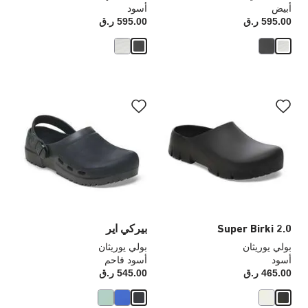
أبيض
أسود
595.00 ر.ق
Price:
595.00 ر.ق
rice:
سيؤدي
سي
التفاعل
الت
مع
مع
ألوان
ألو
العينة
الع
إلى
إلى
تحديث
تحد
صورة
صو
المنتج
الم
Super Birki 2.0
بيركي اير
بولي يوريثان
بولي يوريثان
أسود
أسود فاحم
465.00 ر.ق
Price:
545.00 ر.ق
rice: