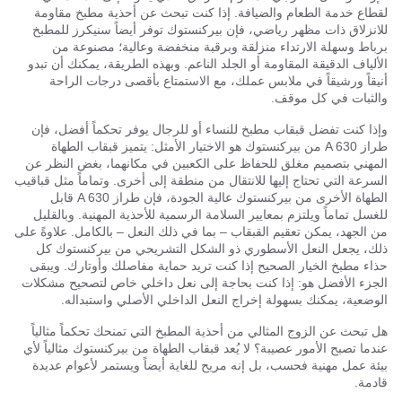
لقطاع خدمة الطعام والضيافة. إذا كنت تبحث عن أحذية مطبخ مقاومة
للانزلاق ذات مظهر رياضي، فإن بيركنستوك توفر أيضاً سنيكرز للمطبخ
برباط وسهلة الارتداء منزلقة وبرقبة منخفضة وعالية؛ مصنوعة من
الألياف الدقيقة المقاومة أو الجلد الناعم. وبهذه الطريقة، يمكنك أن تبدو
أنيقاً ورشيقاً في ملابس عملك، مع الاستمتاع بأقصى درجات الراحة
والثبات في كل موقف.
وإذا كنت تفضل قبقاب مطبخ للنساء أو للرجال يوفر تحكماً أفضل، فإن
طراز A 630 من بيركنستوك هو الاختيار الأمثل: يتميز قبقاب الطهاة
المهني بتصميم مغلق للحفاظ على الكعبين في مكانهما، بغض النظر عن
السرعة التي تحتاج إليها للانتقال من منطقة إلى أخرى. وتماماً مثل قباقيب
الطهاة الأخرى من بيركنستوك عالية الجودة، فإن طراز A 630 قابل
للغسل تماماً ويلتزم بمعايير السلامة الرسمية للأحذية المهنية. وبالقليل
من الجهد، يمكن تعقيم القبقاب – بما في ذلك النعل – بالكامل. علاوةً على
ذلك، يجعل النعل الأسطوري ذو الشكل التشريحي من بيركنستوك كل
حذاء مطبخ الخيار الصحيح إذا كنت تريد حماية مفاصلك وأوتارك. ويبقى
الجزء الأفضل هو: إذا كنت بحاجة إلى نعل داخلي خاص لتصحيح مشكلات
الوضعية، يمكنك بسهولة إخراج النعل الداخلي الأصلي واستبداله.
هل تبحث عن الزوج المثالي من أحذية المطبخ التي تمنحك تحكماً مثالياً
عندما تصبح الأمور عصيبة؟ لا يُعد قبقاب الطهاة من بيركنستوك مثالياً لأي
بيئة عمل مهنية فحسب، بل إنه مريح للغاية أيضاً ويستمر لأعوام عديدة
قادمة.