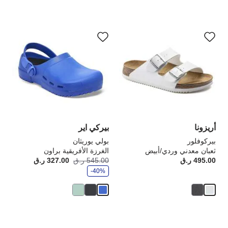
سيؤدي
سي
التفاعل
الت
مع
مع
ألوان
ألو
العينة
الع
إلى
إلى
تحديث
تحد
صورة
صو
المنتج
الم
أريزونا
بيركي اير
بيركوفلور
بولي يوريثان
ثعبان معدني وردي/أبيض
الغرزة الأفريقية براون
و
495.00 ر.ق
Price:
545.00 ر.ق
327.00 ر.ق
أصبح
كانت
ف
-40%
ر
سيؤدي
سي