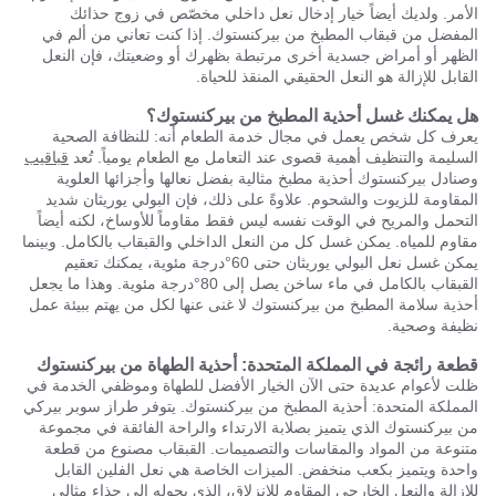
الأمر. ولديك أيضاً خيار إدخال نعل داخلي مخصّص في زوج حذائك
المفضل من قبقاب المطبخ من بيركنستوك. إذا كنت تعاني من ألم في
الظهر أو أمراض جسدية أخرى مرتبطة بظهرك أو وضعيتك، فإن النعل
القابل للإزالة هو النعل الحقيقي المنقذ للحياة.
هل يمكنك غسل أحذية المطبخ من بيركنستوك؟
يعرف كل شخص يعمل في مجال خدمة الطعام أنه: للنظافة الصحية
السليمة والتنظيف أهمية قصوى عند التعامل مع الطعام يومياً. تُعد
قباقيب
وصنادل بيركنستوك أحذية مطبخ مثالية بفضل نعالها وأجزائها العلوية
المقاومة للزيوت والشحوم. علاوةً على ذلك، فإن البولي يوريثان شديد
التحمل والمريح في الوقت نفسه ليس فقط مقاوماً للأوساخ، لكنه أيضاً
مقاوم للمياه. يمكن غسل كل من النعل الداخلي والقبقاب بالكامل. وبينما
يمكن غسل نعل البولي يوريثان حتى 60°درجة مئوية، يمكنك تعقيم
القبقاب بالكامل في ماء ساخن يصل إلى 80°درجة مئوية. وهذا ما يجعل
أحذية سلامة المطبخ من بيركنستوك لا غنى عنها لكل من يهتم ببيئة عمل
نظيفة وصحية.
قطعة رائجة في المملكة المتحدة: أحذية الطهاة من بيركنستوك
ظلت لأعوام عديدة حتى الآن الخيار الأفضل للطهاة وموظفي الخدمة في
المملكة المتحدة: أحذية المطبخ من بيركنستوك. يتوفر طراز سوبر بيركي
من بيركنستوك الذي يتميز بصلابة الارتداء والراحة الفائقة في مجموعة
متنوعة من المواد والمقاسات والتصميمات. القبقاب مصنوع من قطعة
واحدة ويتميز بكعب منخفض. الميزات الخاصة هي نعل الفلين القابل
للإزالة والنعل الخارجي المقاوم للانزلاق، الذي يحوله إلى حذاء مثالي