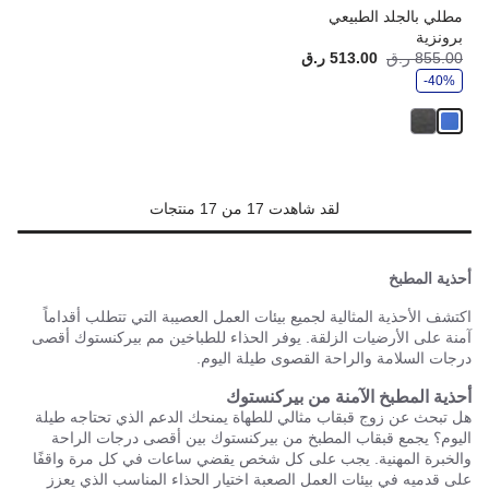
مطلي بالجلد الطبيعي
برونزية
و
855.00 ر.ق
513.00 ر.ق
أصبح
كانت:
ف
-40%
ر
لقد شاهدت 17 من 17 منتجات
أحذية المطبخ
اكتشف الأحذية المثالية لجميع بيئات العمل العصيبة التي تتطلب أقداماً
آمنة على الأرضيات الزلقة. يوفر الحذاء للطباخين مم بيركنستوك أقصى
درجات السلامة والراحة القصوى طيلة اليوم.
أحذية المطبخ الآمنة من بيركنستوك
هل تبحث عن زوج قبقاب مثالي للطهاة يمنحك الدعم الذي تحتاجه طيلة
اليوم؟ يجمع قبقاب المطبخ من بيركنستوك بين أقصى درجات الراحة
والخبرة المهنية. يجب على كل شخص يقضي ساعات في كل مرة واقفًا
على قدميه في بيئات العمل الصعبة اختيار الحذاء المناسب الذي يعزز