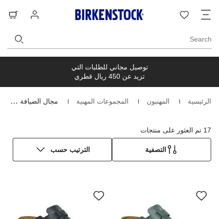
ت
قائمة
تسجيل
حق
ا
الرغبات
الدخول
ال
Search
توصيل مجاني للطلبات التي
تزيد عن 450 ريال قطري
الرئيسية
المهنيون
المجموعات المهنية
مجال الضيافة و المطاعم
Homepage
17 تم العثور على منتجات
التصفية
الترتيب حسب
سيؤدي
سي
التفاعل
الت
مع
مع
ألوان
ألو