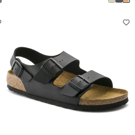
سيؤدي
سي
التفاعل
الت
مع
مع
ألوان
ألو
العينة
العي
إلى
إلى
تحديث
تحد
صورة
صو
المنتج
الم