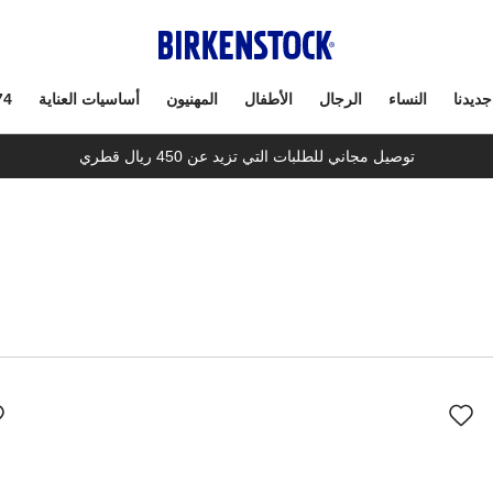
جديدنا
النساء
الرجال
الأطفال
المهنيون
أساسيات العناية
74
توصيل مجاني للطلبات التي تزيد عن 450 ريال قطري
سيؤدي
سي
التفاعل
الت
مع
مع
ألوان
ألو
العينة
العي