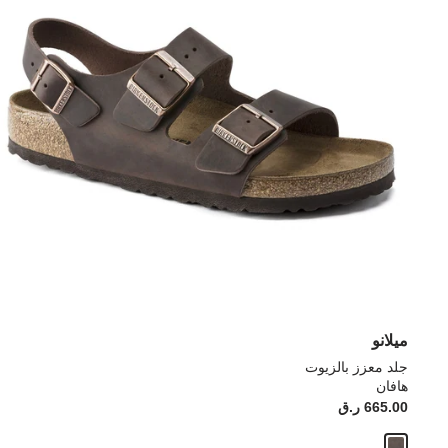
ميلانو
جلد معزز بالزيوت
هافان
665.00 ر.ق