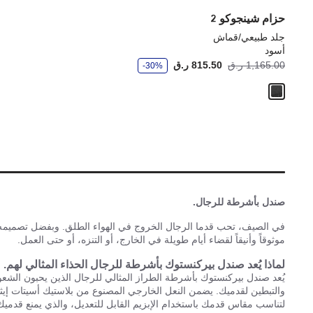
حزام شينجوكو 2
جلد طبيعي/قماش
أسود
و
1,165.00 ر.ق
815.50 ر.ق
-30%
ف
ر
صندل بأشرطة للرجال.
في الصيف، تحب قدما الرجال الخروج في الهواء الطلق. وبفضل تصميمه الأ
موثوقاً وأنيقاً لقضاء أيام طويلة في الخارج، أو التنزه، أو حتى العمل.
لماذا يُعد صندل بيركنستوك بأشرطة للرجال الحذاء المثالي لهم.
يُعد صندل بيركنستوك بأشرطة الطراز المثالي للرجال الذين يحبون الشعور
والتبطين لقدميك. يضمن النعل الخارجي المصنوع من بلاستيك أسيتات إيثيل
لتناسب مقاس قدمك باستخدام الإبزيم القابل للتعديل، والذي يمنع قدميك م