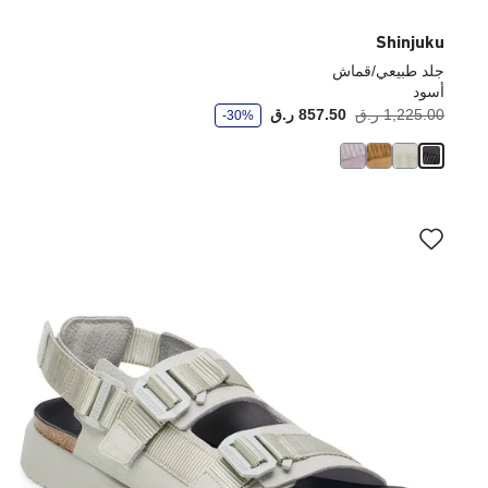
Shinjuku
جلد طبيعي/قماش
أسود
و
1,225.00 ر.ق
857.50 ر.ق
-30%
ف
ر