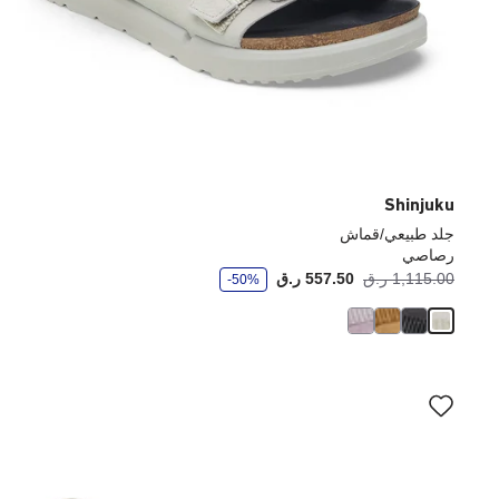
Shinjuku
جلد طبيعي/قماش
رصاصي
و
1,115.00 ر.ق
557.50 ر.ق
-50%
ف
ر