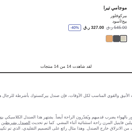
موجامي تيرا
بيركوفلور
بيج/أسود
و
أصبح
كانت:
545.00 ر.ق
327.00 ر.ق
أصب
كان
-40%
ف
ر
لقد شاهدت 14 من 14 منتجات
نيق والقوي المناسب لكل الأوقات، فإن صندل بيركنستوك بأشرطة للرجال هو الحذ
 بالهواء يضرب قدميهم ويُقدّرون الراحة أيضاً. يشتهر هذا الصندل الكلاسيكي
بن
ين فاينيل المرن راحة استثنائية أثناء المشي. كما تم تحديث
الصندل بشريطين
ا
ن الانزلاق خارج الصندل. وهذا مثال رائع على التصميم التقليدي، الذي تم تكييف