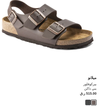
ميلانو
بيركوفلور
بني داكن
515.00 ر.ق