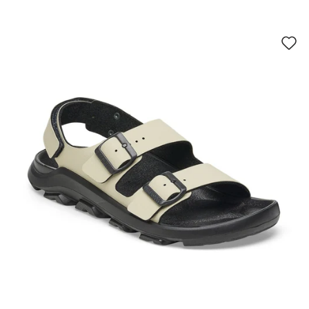
سيؤدي
سي
التفاعل
الت
مع
مع
ألوان
ألو
العينة
العي
إلى
إلى
تحديث
تحد
صورة
صو
المنتج
الم