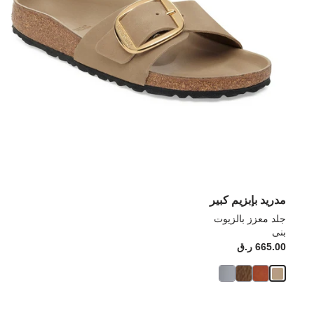
مدريد بإبزيم كبير
جلد معزز بالزيوت
بنى
665.00 ر.ق