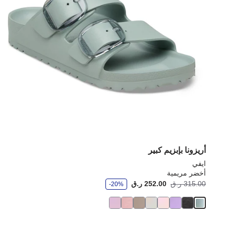
أريزونا بإبزيم كبير
ايفي
أخضر مريمية
و
315.00 ر.ق
252.00 ر.ق
-20%
ف
ر