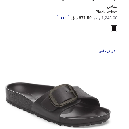
قماش
Black Velvet
و
1,245.00 ر.ق
871.50 ر.ق
-30%
ف
ر
عرض خاص