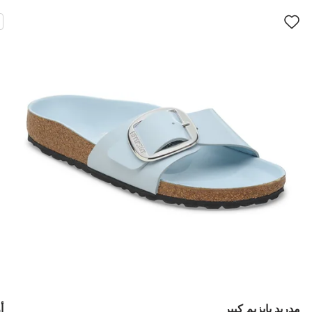
سيؤدي
سي
التفاعل
الت
مع
مع
ألوان
ألو
العينة
العي
إلى
إلى
تحديث
تحد
صورة
صو
المنتج
الم
مدريد بإبزيم كبير
أ