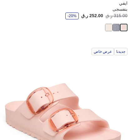
ايفي
بنفسجى
و
315.00 ر.ق
252.00 ر.ق
-20%
ف
ر
جديدنا
عرض خاص