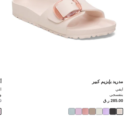
المنتج
الم
مدريد بإبزيم كبير
أ
ايفي
ا
بنفسجى
و
Price:
285.00 ر.ق
ice:
00