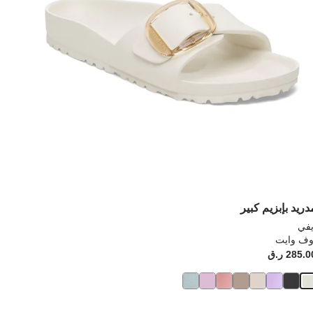
رة
صورة
نتج
المنتج
دريد بإبزيم كبير
يفي
وف وايت
ح
ت:
285. ر.ق
Price: