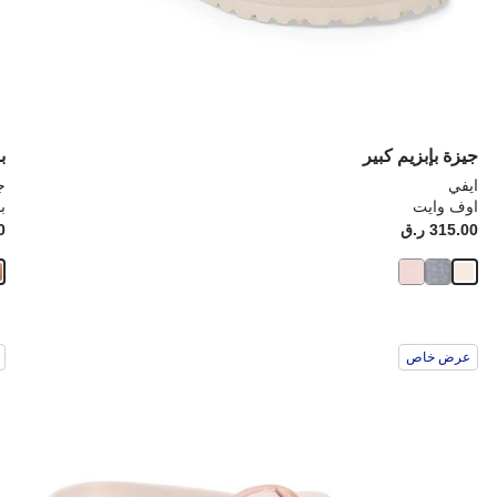
جيزة بإبزيم كبير
ب
ايفي
ج
اوف وايت
ب
Price:
315.00 ر.ق
ice:
00
سيؤدي
سي
عرض خاص
التفاعل
الت
مع
مع
ألوان
ألو
العينة
العي
إلى
إلى
تحديث
تحد
صورة
صو