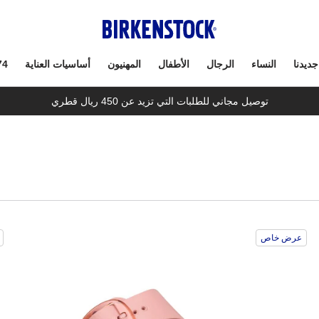
جديدنا
النساء
الرجال
الأطفال
المهنيون
أساسيات العناية
74
توصيل مجاني للطلبات التي تزيد عن 450 ريال قطري
سيؤدي
سي
عرض خاص
التفاعل
الت
مع
مع
ألوان
ألو
العينة
العي
إلى
إلى
تحديث
تحد