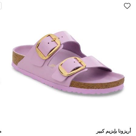
سيؤدي
سي
التفاعل
الت
مع
مع
ألوان
ألو
العينة
العي
إلى
إلى
تحديث
تحد
صورة
صو
المنتج
الم
أريزونا بإبزيم كبير
م