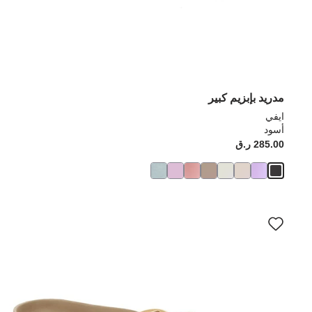
مدريد بإبزيم كبير
ايفي
أسود
285.00 ر.ق