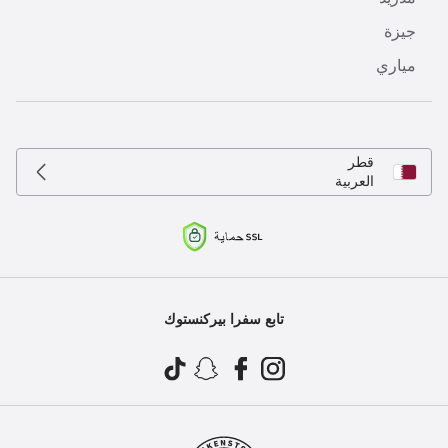
جيزة
مياري
قطر
العربية
تابع سفرا بيركنستوك