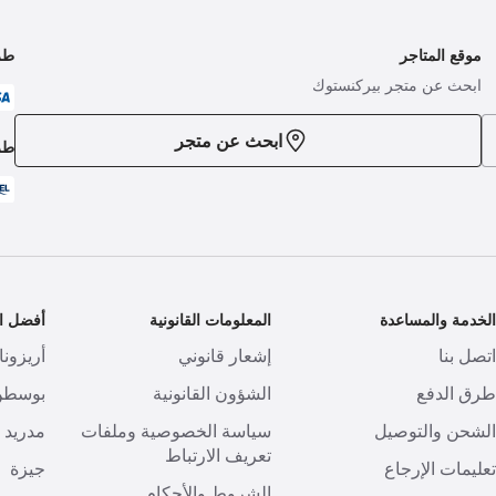
موقع المتاجر
طر
ابحث عن متجر بيركنستوك
ابحث عن متجر
طر
لخدمة والمساعدة
المعلومات القانونية
أفضل ال
تصل بنا
إشعار قانوني
أريزونا
رق الدفع
الشؤون القانونية
بوسطن
لشحن والتوصيل
سياسة الخصوصية وملفات
مدريد
تعريف الارتباط
عليمات الإرجاع
جيزة
الشروط والأحكام