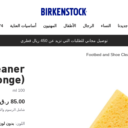
جديدنا
النساء
الرجال
الأطفال
المهنيون
أساسيات العناية
74
توصيل مجاني للطلبات التي تزيد عن 450 ريال قطري
Footbed and Shoe Clea
eaner
ponge)
100 ml
85.00 ر.ق
شامل الرسوم والض
اللون:
بدون لون