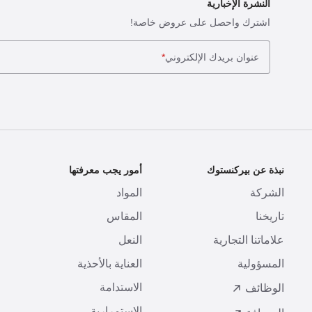
النشرة الإخبارية
اشترك واحصل على عروض خاصة!
عنوان بريدك الإلكتروني
*
نبذة عن بيركنستوك
أمور يجب معرفتها
ا
الشركة
المواد
ا
تاريخنا
المقاس
ط
علاماتنا التجارية
النعل
ا
المسؤولية
العناية بالأحذية
ت
الاستدامة
ا
الوظائف
الاستمرارية