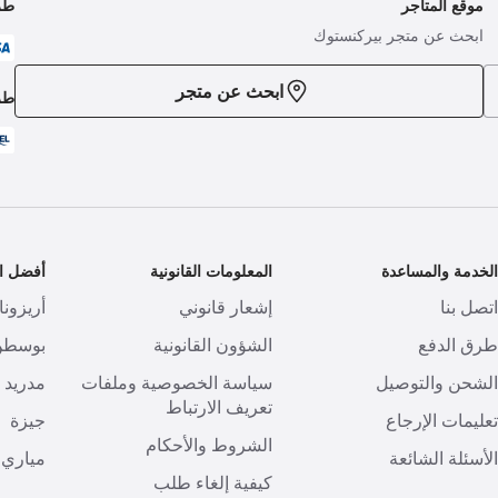
موقع المتاجر
طر
ابحث عن متجر بيركنستوك
ابحث عن متجر
طر
لخدمة والمساعدة
المعلومات القانونية
أفضل ال
تصل بنا
إشعار قانوني
أريزونا
رق الدفع
الشؤون القانونية
بوسطن
لشحن والتوصيل
سياسة الخصوصية وملفات
مدريد
تعريف الارتباط
عليمات الإرجاع
جيزة
الشروط والأحكام
لأسئلة الشائعة
مياري
كيفية إلغاء طلب