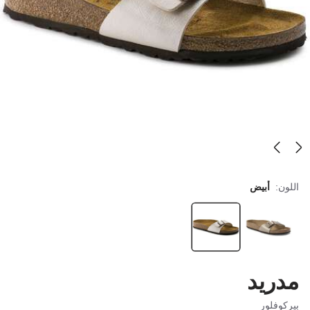
اللون:
أبيض
مدريد
بيركوفلور