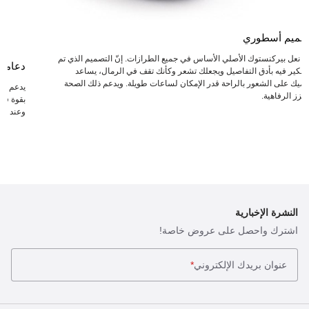
صميم أسطوري
عد نعل بيركنستوك الأصلي الأساس في جميع الطرازات. إنّ التصميم الذي تم
دعامة
لتفكير فيه بأدق التفاصيل ويجعلك تشعر وكأنك تقف في الرمال، يساعد
دميك على الشعور بالراحة قدر الإمكان لساعات طويلة. ويدعم ذلك الصحة
يدعم ال
يعزز الرفاهية.
بقوة في 
وعند انت
النشرة الإخبارية
اشترك واحصل على عروض خاصة!
عنوان بريدك الإلكتروني
*