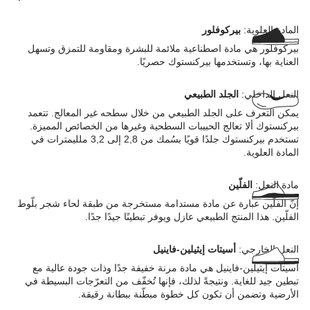
المادة العلوية:
بيركوفلور
بيركوفلور هي مادة اصطناعية ملائمة للبشرة ومقاومة للتمزق وتسهل
العناية بها، وتستخدمها بيركنستوك حصريًا.
النعل الداخلي:
الجلد الطبيعي
يمكن التعرف على الجلد الطبيعي من خلال سطحه غير المعالج. تتعمد
بيركنستوك ألا تعالج الحبيبات السطحية وغيرها من الخصائص المميزة.
تستخدم بيركنستوك جلدًا قويًا بسُمك من 2,8 إلى 3,2 ملليمترات في
المادة العلوية.
مادة النعل:
الفلّين
إنّ الفلّين عبارة عن مادة مستدامة مستخرجة من طبقة لحاء شجر بلّوط
الفلّين. هذا المنتج الطبيعي عازل ويوفر تبطينًا جيدًا جدًا.
النعل الخارجي:
أسيتات إيثيلين-فاينيل
أسيتات إيثيلين-فاينيل هي مادة مرنة خفيفة جدًا وذات جودة عالية مع
تبطين جيد للغاية. ونتيجةً لذلك، فإنها تُخفّف من التعرّجات البسيطة في
الأرضية وتضمن أن تكون كل خطوة مبطّنة ببطانة رقيقة.