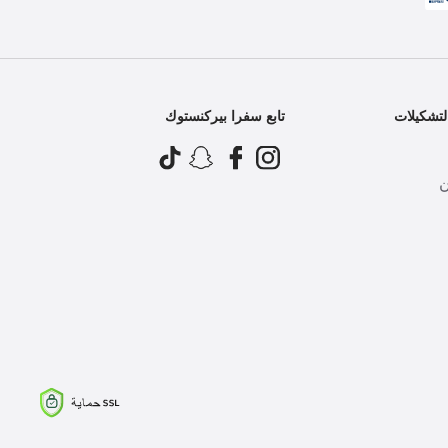
تشكيلات
تابع سفرا بيركنستوك