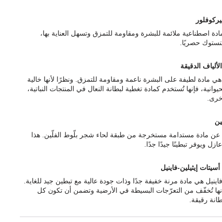
يركوفلور
دة اصطناعية ملائمة للبشرة ومقاومة للتمزق وتسهل العناية بها،
نستوك حصريًا.
الألياف الدقيقة
 هي مادة لطيفة على البشرة ناعمة ومقاومة للتمزق. ونظرًا لأنها خالية
وانية، فإنها تُستخدم كمادة تغطية لبطانة النعال في المنتجات النباتية،
خرى.
ّين
رة عن مادة مستدامة مستخرجة من طبقة لحاء شجر بلّوط الفلّين. هذا
ازل ويوفر تبطينًا جيدًا جدًا.
أسيتات إيثيلين-فاينيل
فاينيل هي مادة مرنة خفيفة جدًا وذات جودة عالية مع تبطين جيد للغاية.
إنها تُخفّف من التعرّجات البسيطة في الأرضية وتضمن أن تكون كل
انة رقيقة.