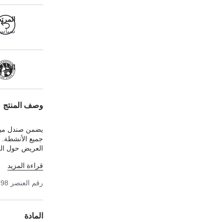
المرت
سياسة ا
الحرفية
وصف المنتج
يضمن صندل ميلا
جميع الأنشطة. و
العريض حول الك
العلوي مصنوع من
قراءة المزيد
رقم العنصر
998
المادة