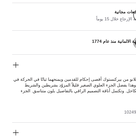
جعات مجانية
لإرجاع خلال 15 يوماً
 الالمانية منذ عام 1774
نو من بيركنستوك أقصى إحكام للقدمين ويمنحهما ثباتًا في الحركة في
هذا بفضل الجزء العلوي الصغير قليلاً المزوّد بشريطين والشريط
احل. وتكتمل أناقة التصميم الراقي بالتفاصيل بلون متناسق. الجزء
 مادة بيركوفلور الاصطناعية اللطيفة على البشرة والمتينة.
1024