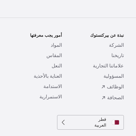
نبذة عن بيركنستوك
أمور يجب معرفتها
ا
الشركة
المواد
ا
تاريخنا
المقاس
ط
علاماتنا التجارية
النعل
ا
المسؤولية
العناية بالأحذية
ت
الاستدامة
ا
الوظائف
الاستمرارية
الصحافة
قطر
العربية