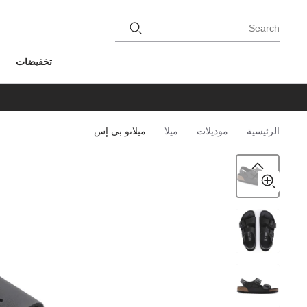
Search
تخفيضات
|
|
|
الرئيسية
موديلات
ميلا
ميلانو بي إس
Homepage