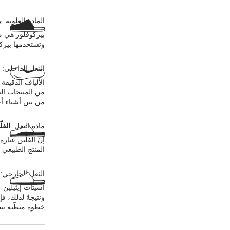
المادة العلوية:
ب
بيركوفلور هي ما
وتستخدمها بيرك
النعل الداخلي:
الألياف الدقيقة
من المنتجات الحي
من بين أشياء أ
مادة النعل:
الفل
إنّ الفلّين عبا
المنتج الطبيعي ع
النعل الخارجي:
أسيتات إيثيلين-
ونتيجةً لذلك، ف
خطوة مبطّنة ببط