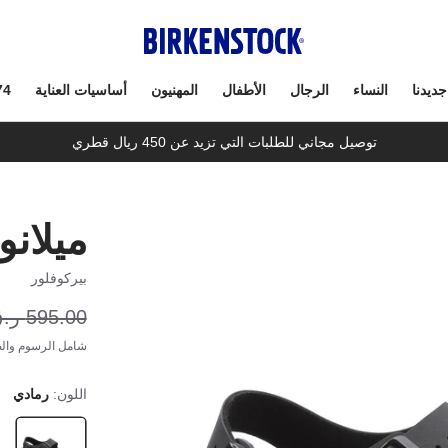
جديدنا
النساء
الرجال
الأطفال
المهنيون
أساسيات العناية
74
توصيل مجاني للطلبات التي تزيد عن 450 ريال قطري
ميلان
بيركوفلور
595.00 ر.ق
شامل الرسوم والض
اللون:
رمادي