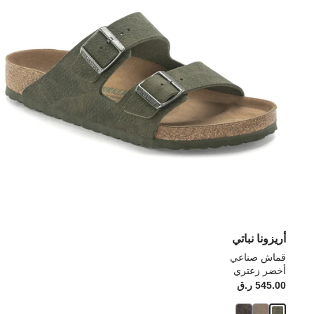
أريزونا نباتي
قماش صناعي
أخضر زعتري
545.00 ر.ق