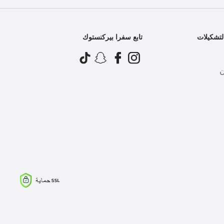
تشكيلات
تابع سفرا بيركنستوك