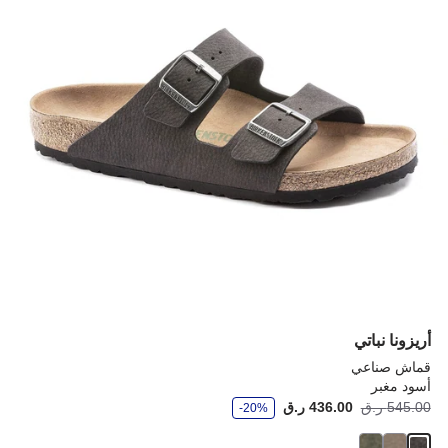
إلى
إلى
تحديث
تحد
صورة
صو
المنتج
الم
أريزونا نباتي
قماش صناعي
أسود مغبر
و
Price:
545.00 ر.ق
436.00 ر.ق
أصب
كان
-20%
ف
ر