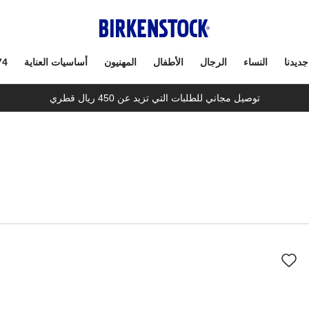
جديدنا
النساء
الرجال
الأطفال
المهنيون
أساسيات العناية
74
توصيل مجاني للطلبات التي تزيد عن 450 ريال قطري
سيؤدي
سي
التفاعل
الت
مع
مع
ألوان
ألو
العينة
العي