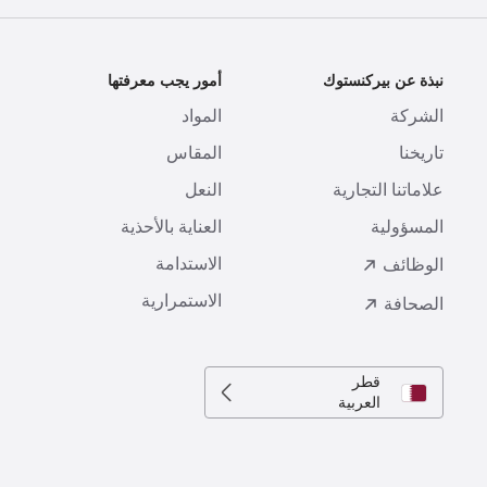
نبذة عن بيركنستوك
أمور يجب معرفتها
ا
الشركة
المواد
ا
تاريخنا
المقاس
ط
علاماتنا التجارية
النعل
ا
المسؤولية
العناية بالأحذية
ت
الاستدامة
ا
الوظائف
الاستمرارية
الصحافة
قطر
العربية