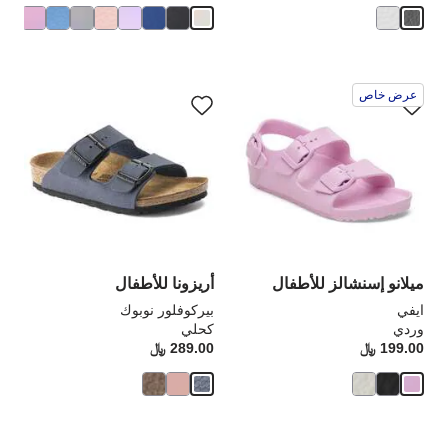
ر
سيؤدي
سي
عرض خاص
التفاعل
الت
مع
مع
ألوان
ألو
العينة
الع
إلى
إلى
تحديث
تحد
صورة
صو
المنتج
الم
ميلانو إسنشالز للأطفال
أريزونا للأطفال
ايفي
بيركوفلور نوبوك
وردي
كحلي
199.00 ﷼
Price:
289.00 ﷼
rice: