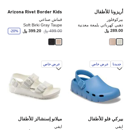
أريزونا للأطفال
Arizona Rivet Border Kids
بيركوفلور
قماش صناعي
ذهبي كهربائي بلمعة معدنية
Soft Birki Gray Taupe
و
289.00 ﷼
Price:
أصبح
كانت
499.00 ﷼
399.20 ﷼
-20%
ف
ر
سيؤدي
سي
جديدنا
عرض خاص
عرض خاص
التفاعل
الت
مع
مع
ألوان
ألو
العينة
الع
إلى
إلى
تحديث
تحد
صورة
صو
المنتج
الم
بيركي فلو للأطفال
ميلانو إسنشالز للأطفال
ايفي
ايفي