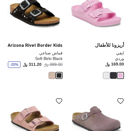
ألوان
ألو
العينة
الع
إلى
إلى
تحديث
تحد
صورة
صو
المنتج
الم
أريزونا للأطفال
Arizona Rivet Border Kids
ايفي
قماش صناعي
وردي
Soft Birki Black
و
169.00 ﷼
Price:
أصبح
كانت
389.00 ﷼
311.20 ﷼
-20%
ف
ر
سيؤدي
سي
التفاعل
الت
مع
مع
ألوان
ألو
العينة
الع
إلى
إلى
تحديث
تحد