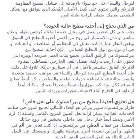
للرجال والنساء على حدٍ سواء بالإضافة إلى صنادل المطبخ المقاومة
للانزلاق والتي تحتوي على النعل الأصلي المُحدّد الذي يتوافق مع الشكل
الطبيعي لقدمك. ضمان للراحة طيلة اليوم.
من الذي يحتاج إلى أحذية مطبخ عالية الجودة؟
يجب على كل شخص يعمل في مجال خدمة الطعام كرئيس طهاه أو طاهٍ
مباشر أو نادل، الاستثمار في زوج من أفضل أحذية المطبخ في السوق.
وبغض النظر عما إذا كنت تعمل في المطاعم أو المقاصف أو الحانات أو
في أي نوع من أنواع المطبخ الصناعي – فإن أحذية المطبخ من
بيركنستوك هي الرفيق المثالي لجميع بيئات العمل سريعة الوتيرة التي
تحتوي على أرضيات زلقة. بفضل
النعل الخارجي المطاطي المقاوم
للانزلاق
الفائق، ستشعر بالأمان في أي سيناريو حركة. علاوةً على ذلك،
فإن أحذية المطبخ المريحة للرجال والنساء هي مواهب حقيقية متعددة
وليست مثالية فقط لصناعة خدمات الطعام والطباخين، لكن أيضاً لقطاع
الضيافة ككل. وإذا كنت
مزارعاً
نشيطاً وشغوفاً بعملك، يمكنك أيضاً
ارتداؤه في الخارج أثناء الاعتناء بشجيراتك ووردك الثمين.
هل تحتوي أحذية المطبخ من بيركنستوك على نعل خاص؟
طراز بيركنستوك سوبر بيركي هو الحذاء المثالي لجميع المهن في صناعة
الخدمات الغذائية. يمكن إزالة نعل الفلين المريح بالكامل وغسله إذا لزم
الأمر. ولديك أيضاً خيار إدخال نعل داخلي مخصّص في زوج حذائك
المفضل من قبقاب المطبخ من بيركنستوك. إذا كنت تعاني من ألم في
الظهر أو أمراض جسدية أخرى مرتبطة بظهرك أو وضعيتك، فإن النعل
القابل للإزالة هو النعل الحقيقي المنقذ للحياة.