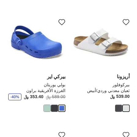
سيؤدي
سي
التفاعل
الت
مع
مع
ألوان
ألو
العينة
الع
إلى
إلى
تحديث
تحد
صورة
صو
المنتج
الم
أريزونا
بيركي اير
بيركوفلور
بولي يوريثان
ثعبان معدني وردي/أبيض
الغرزة الأفريقية براون
و
539.00 ﷼
Price:
أصبح
كانت
589.00 ﷼
353.40 ﷼
-40%
ف
ر
سيؤدي
سي
التفاعل
الت