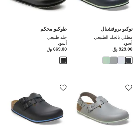
تحديث
تحد
صورة
صو
المنتج
الم
توكيو بروفشنال
طوكيو محكم
مطلي بالجلد الطبيعي
جلد طبيعي
أسود
أسود
929.00 ﷼
Price:
669.00 ﷼
rice:
سيؤدي
سي
التفاعل
الت
مع
مع
ألوان
ألو
العينة
الع
إلى
إلى
تحديث
تحد
صورة
صو
المنتج
الم