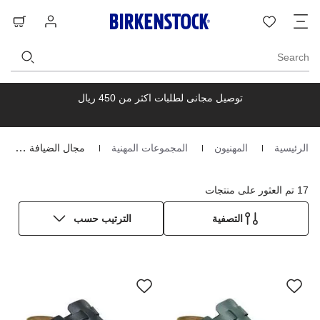
ت
قائمة
تسجيل
حق
ا
الرغبات
الدخول
ال
Search
توصيل مجانى لطلبات اكثر من 450 ريال
الرئيسية
المهنيون
المجموعات المهنية
مجال الضيافة و المطاعم
Homepage
17 تم العثور على منتجات
التصفية
الترتيب حسب
سيؤدي
سي
التفاعل
الت
مع
مع
ألوان
ألو