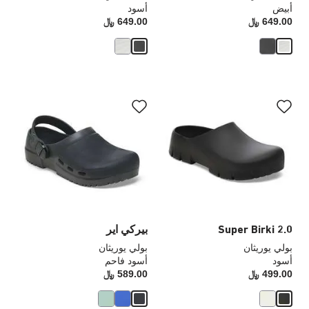
أبيض
أسود
649.00 ﷼
Price:
649.00 ﷼
rice:
سيؤدي
سي
التفاعل
الت
مع
مع
ألوان
ألو
العينة
الع
إلى
إلى
تحديث
تحد
صورة
صو
المنتج
الم
Super Birki 2.0
بيركي اير
بولي يوريثان
بولي يوريثان
أسود
أسود فاحم
499.00 ﷼
Price:
589.00 ﷼
rice: