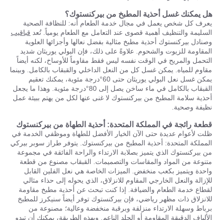
هل يمكنك غسل أحذية المطبخ من بيركنستوك؟
يعرف كل شخص يعمل في مجال خدمة الطعام أنه: للنظافة الصحية
السليمة والتنظيف أهمية قصوى عند التعامل مع الطعام يومياً. تُعد
قباقيب
وصنادل بيركنستوك أحذية مطبخ مثالية بفضل نعالها وأجزائها العلوية
المقاومة للزيوت والشحوم. علاوةً على ذلك، فإن البولي يوريثان شديد
التحمل والمريح في الوقت نفسه ليس فقط مقاوماً للأوساخ، لكنه أيضاً
مقاوم للمياه. يمكن غسل كل من النعل الداخلي والقبقاب بالكامل. وبينما
يمكن غسل نعل البولي يوريثان حتى 60°درجة مئوية، يمكنك تعقيم
القبقاب بالكامل في ماء ساخن يصل إلى 80°درجة مئوية. وهذا ما يجعل
أحذية سلامة المطبخ من بيركنستوك لا غنى عنها لكل من يهتم ببيئة عمل
نظيفة وصحية.
قطعة رائجة في المملكة المتحدة: أحذية الطهاة من بيركنستوك
ظلت لأعوام عديدة حتى الآن الخيار الأفضل للطهاة وموظفي الخدمة في
المملكة المتحدة: أحذية المطبخ من بيركنستوك. يتوفر طراز سوبر بيركي
من بيركنستوك الذي يتميز بصلابة الارتداء والراحة الفائقة في مجموعة
متنوعة من المواد والمقاسات والتصميمات. القبقاب مصنوع من قطعة
واحدة ويتميز بكعب منخفض. الميزات الخاصة هي نعل الفلين القابل
للإزالة والنعل الخارجي المقاوم للانزلاق، الذي يحوله إلى حذاء مثالي
لقطاع خدمة الطعام والضيافة. إذا كنت تبحث عن أحذية مطبخ مقاومة
للانزلاق ذات مظهر رياضي، فإن بيركنستوك توفر أيضاً سنيكرز للمطبخ
برباط وسهلة الارتداء منزلقة وبرقبة منخفضة وعالية؛ مصنوعة من
الألياف الدقيقة المقاومة أو الجلد الناعم. وبهذه الطريقة، يمكنك أن تبدو