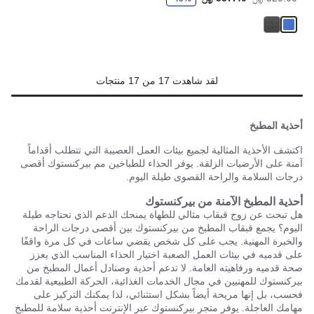
ف
ر
لقد شاهدت 17 من 17 منتجات
أحذية المطبخ
اكتشف الأحذية المثالية لجميع بيئات العمل العصيبة التي تتطلب أقداماً
آمنة على الأرضيات الزلقة. يوفر الحذاء للطباخين مم بيركنستوك أقصى
درجات السلامة والراحة القصوى طيلة اليوم.
أحذية المطبخ الآمنة من بيركنستوك
هل تبحث عن زوج قبقاب مثالي للطهاة يمنحك الدعم الذي تحتاجه طيلة
اليوم؟ يجمع قبقاب المطبخ من بيركنستوك بين أقصى درجات الراحة
والخبرة المهنية. يجب على كل شخص يقضي ساعات في كل مرة واقفًا
على قدميه في بيئات العمل الصعبة اختيار الحذاء المناسب الذي يعزز
صحة قدميه ورفاهيته العامة. لا تدعم أحذية وصنادل أعمال المطبخ من
بيركنستوك للمهنيين في مجال الخدمات الغذائية، الحركة الطبيعية لقدمك
فحسب، بل إنها مريحة أيضاً بشكل استثنائي، لذا يمكنك التركيز على
مهامك العاجلة. يوفر متجر بيركنستوك عبر الإنترنت أحذية سلامة للمطبخ