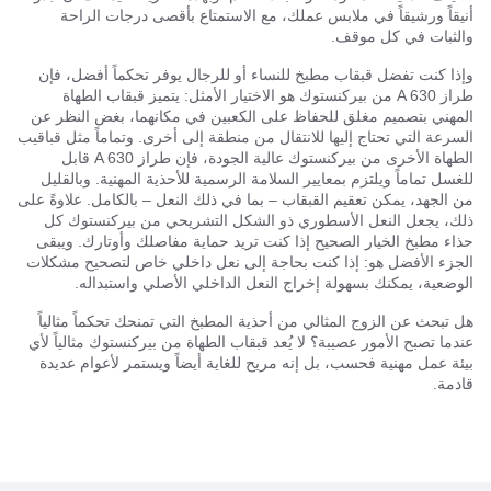
أنيقاً ورشيقاً في ملابس عملك، مع الاستمتاع بأقصى درجات الراحة
والثبات في كل موقف.
وإذا كنت تفضل قبقاب مطبخ للنساء أو للرجال يوفر تحكماً أفضل، فإن
طراز A 630 من بيركنستوك هو الاختيار الأمثل: يتميز قبقاب الطهاة
المهني بتصميم مغلق للحفاظ على الكعبين في مكانهما، بغض النظر عن
السرعة التي تحتاج إليها للانتقال من منطقة إلى أخرى. وتماماً مثل قباقيب
الطهاة الأخرى من بيركنستوك عالية الجودة، فإن طراز A 630 قابل
للغسل تماماً ويلتزم بمعايير السلامة الرسمية للأحذية المهنية. وبالقليل
من الجهد، يمكن تعقيم القبقاب – بما في ذلك النعل – بالكامل. علاوةً على
ذلك، يجعل النعل الأسطوري ذو الشكل التشريحي من بيركنستوك كل
حذاء مطبخ الخيار الصحيح إذا كنت تريد حماية مفاصلك وأوتارك. ويبقى
الجزء الأفضل هو: إذا كنت بحاجة إلى نعل داخلي خاص لتصحيح مشكلات
الوضعية، يمكنك بسهولة إخراج النعل الداخلي الأصلي واستبداله.
هل تبحث عن الزوج المثالي من أحذية المطبخ التي تمنحك تحكماً مثالياً
عندما تصبح الأمور عصيبة؟ لا يُعد قبقاب الطهاة من بيركنستوك مثالياً لأي
بيئة عمل مهنية فحسب، بل إنه مريح للغاية أيضاً ويستمر لأعوام عديدة
قادمة.