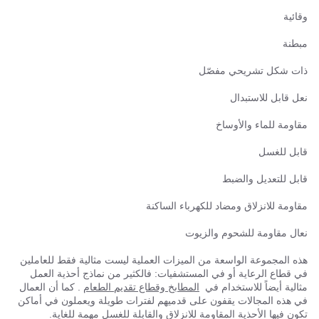
وقائية
مبطنة
ذات شكل تشريحي مفصّل
نعل قابل للاستبدال
مقاومة للماء والأوساخ
قابل للغسل
قابل للتعديل والضبط
مقاومة للانزلاق ومضاد للكهرباء الساكنة
نعال مقاومة للشحوم والزيوت
هذه المجموعة الواسعة من الميزات العملية ليست مثالية فقط للعاملين
في قطاع الرعاية أو في المستشفيات: فالكثير من نماذج أحذية العمل
مثالية أيضاً للاستخدام في
المطابخ وقطاع تقديم الطعام
. كما أن العمال
في هذه المجالات يقفون على قدميهم لفترات طويلة ويعملون في أماكن
تكون فيها الأحذية المقاومة للانزلاق والقابلة للغسل مهمة للغاية.