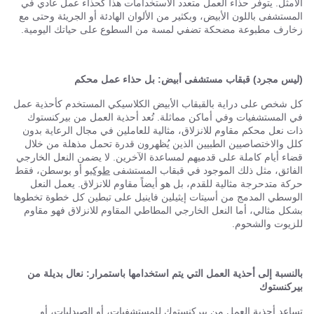
الأمثل. يتوفر حذاء العمل متعدد الاستخدامات هذا كحذاء عمل عادي في
المستشفى باللون الأبيض، وبكثير من الألوان الهادئة أو الجريئة وحتى مع
زخارف مطبوعة مضحكة تضفي لمسة من السطوع على حياتك اليومية.
(ليس مجرد) قبقاب مستشفى أبيض: بل حذاء عمل محكم
كل شخص على دراية بالقبقاب الأبيض الكلاسيكي المستخدم كأحذية عمل
في المستشفيات وفي أماكن مماثلة. تُعد أحذية العمل من بيركنستوك
ذات نعل محكم مقاوم للانزلاق، مثالية للعاملين في مجال الرعاية بدون
كلل والاختصاصيين الطبيين الذين يُظهرون قدرة تحمل مذهلة من خلال
قضاء أيام كاملة على قدميهم لمساعدة الآخرين. لا يضمن النعل الخارجي
الفائق، مثل ذلك الموجود في قبقاب المستشفى
طوكيو
أو بوسطن، فقط
حركة متدحرجة مثالية للقدم، بل هو أيضاً مقاوم للانزلاق. يعمل النعل
الوسطي المدمج من أسيتات إيثيلين فاينيل على تبطين كل خطوة تخطوها
بشكل مثالي، أما النعل الخارجي المطاطي المقاوم للانزلاق فهو مقاوم
للزيوت والشحوم.
بالنسبة إلى أحذية العمل التي يتم استخدامها باستمرار: نعال بديلة من
بيركنستوك
تساعد أحذية العمل من بيركنستوك للمستشفيات، أو الصيدليات، أو