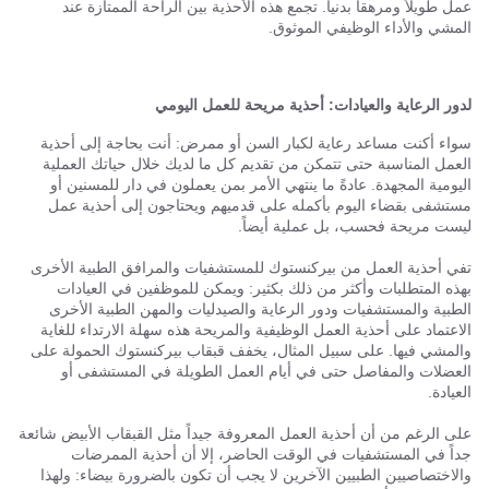
عمل طويلاً ومرهقاً بدنياً. تجمع هذه الأحذية بين الراحة الممتازة عند
المشي والأداء الوظيفي الموثوق.
لدور الرعاية والعيادات: أحذية مريحة للعمل اليومي
سواء أكنت مساعد رعاية لكبار السن أو ممرض: أنت بحاجة إلى أحذية
العمل المناسبة حتى تتمكن من تقديم كل ما لديك خلال حياتك العملية
اليومية المجهدة. عادةً ما ينتهي الأمر بمن يعملون في دار للمسنين أو
مستشفى بقضاء اليوم بأكمله على قدميهم ويحتاجون إلى أحذية عمل
ليست مريحة فحسب، بل عملية أيضاً.
تفي أحذية العمل من بيركنستوك للمستشفيات والمرافق الطبية الأخرى
بهذه المتطلبات وأكثر من ذلك بكثير: ويمكن للموظفين في العيادات
الطبية والمستشفيات ودور الرعاية والصيدليات والمهن الطبية الأخرى
الاعتماد على أحذية العمل الوظيفية والمريحة هذه سهلة الارتداء للغاية
والمشي فيها. على سبيل المثال، يخفف قبقاب بيركنستوك الحمولة على
العضلات والمفاصل حتى في أيام العمل الطويلة في المستشفى أو
العيادة.
على الرغم من أن أحذية العمل المعروفة جيداً مثل القبقاب الأبيض شائعة
جداً في المستشفيات في الوقت الحاضر، إلا أن أحذية الممرضات
والاختصاصيين الطبيين الآخرين لا يجب أن تكون بالضرورة بيضاء: ولهذا