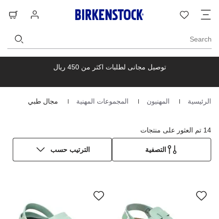
ت
قائمة
تسجيل
حق
ا
الرغبات
الدخول
ال
Search
توصيل مجانى لطلبات اكثر من 450 ريال
الرئيسية
المهنيون
المجموعات المهنية
مجال طبي
Homepage
14 تم العثور على منتجات
التصفية
الترتيب حسب
سيؤدي
سي
التفاعل
الت
مع
مع
ألوان
ألو