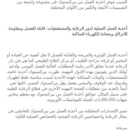
السبب تتوفر أحذية العمل من بيركنستوك في مجموعة واسعة من
التصميمات الأنيقة والكثير من الألوان المختلفة.
أحذية العمل العملية لدور الرعاية والمستشفيات: قابلة للغسل ومقاومة
للانزلاق ومضادة للكهرباء الساكنة
أحذية العمل الوثيرة والمريحة والقابلة للغسل لا تقل أهمية عن العيادة أو
المختبر أو غرفة جراحة الطبيب أو مركز العلاج الطبيعي كما هي في دار
الرعاية عندما يتعلق الأمر بتلبية المتطلبات العالية للعمل اليومي. ولدعم
أولئك الذين يقومون بهذه الأدوار المهمة، طورت بيركنستوك أحذية خاصة
للمستشفيات والبيئات المماثلة: فهذه الأحذية ليست مناسبة فقط لظهرك
وقدميك عند الوقوف والمشي بفضل
نعل
بيركنستوك المميز، لكنها تفي
أيضاً بالعديد من متطلبات الصحة المهنية الأخرى في قطاع الرعاية الطبية.
على سبيل المثال، تتوافق أحذية العمل من بيركنستوك مع معظم معايير
شهادة EN-ISO ذات الصلة للمواصفات الأوروبية.
تتميز الإصدارات المختلفة من أحذية العمل من بيركنستوك للعاملين في
مجال الرعاية واختصاصيي الرعاية الصحية بالخصائص العملية التالية:
مريحة