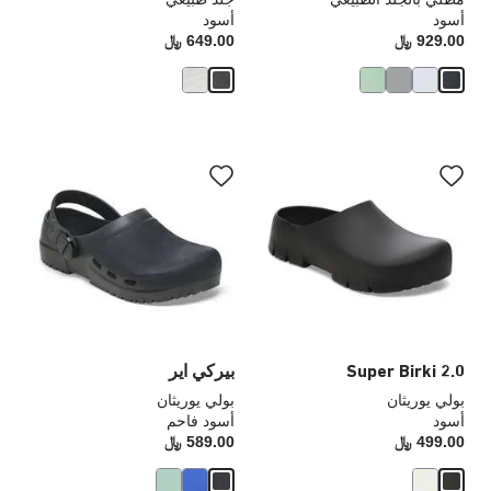
أسود
أسود
929.00 ﷼
Price:
649.00 ﷼
rice:
سيؤدي
سي
التفاعل
الت
مع
مع
ألوان
ألو
العينة
الع
إلى
إلى
تحديث
تحد
صورة
صو
المنتج
الم
Super Birki 2.0
بيركي اير
بولي يوريثان
بولي يوريثان
أسود
أسود فاحم
499.00 ﷼
Price:
589.00 ﷼
rice: