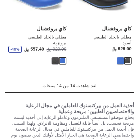
تحديث
تحد
صورة
صو
المنتج
الم
كاي بروفشنال
كاي بروفشنال
مطلي بالجلد الطبيعي
مطلي بالجلد الطبيعي
أسود
برونزية
و
929.00 ﷼
Price:
أصبح
كانت
929.00 ﷼
557.40 ﷼
-40%
ف
ر
لقد شاهدت 14 من 14 منتجات
أحذية العمل من بيركنستوك للعاملين في مجال الرعاية
والاختصاصيين الطبيين: مريحة وعملية
يحتاج موظفو المستشفى الملتزمون وعاملو الرعاية إلى أحذية ليست
مريحة فحسب، بل أيضاً قابلة للغسل ومقاومة للانزلاق. ولهذا السبب،
فإن أحذية العمل من بيركنستوك للعاملين في مجال الرعاية الصحية
واختصاصيي الرعاية الصحية هي الخيار الأمثل لأولئك الذين يقضون يوم