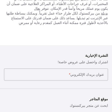
المختبرات، أو غرف جراحات الأطباء، أو المراكز العلاجية على ضمان أن
يكون يوم عملك مريحاً وآمناً قدر الإمكان. تتوفر
نعال
بديلة
من بيركنستوك لكل طراز حذاء عمل تقريباً. ويمكنك ببساطة طلبها
عبر الإنترنت ثم تبديلها. يساعد ذلك على ضمان قدرتك على الاستمتاع
بالأحذية لأطول فترة ممكنة أثناء العمل كمقدم رعاية أو ممرض.
النشرة الإخبارية
اشترك واحصل على عروض خاصة!
عنوان بريدك الإلكتروني
*
موقع المتاجر
ابحث عن متجر بيركنستوك