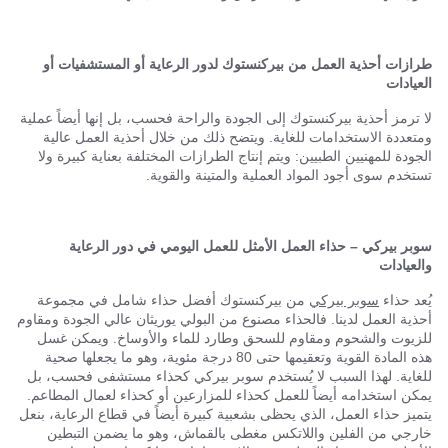
طرازات أحذية العمل من بيركنستوك لدور الرعاية أو المستشفيات أو
العيادات
لا ترمز أحذية بيركنستوك إلى الجودة والراحة فحسب، بل إنها أيضاً عملية
ومتعددة الاستخدامات للغاية. ويتضح ذلك من خلال أحذية العمل عالية
الجودة للمهنيين الطبيين: ويتم إنتاج الطرازات المختلفة بعناية كبيرة ولا
تستخدم سوى أجود المواد العملية والمتينة والقوية.
سوبر بيركي – حذاء العمل الأمثل للعمل اليومي في دور الرعاية
والعيادات
يُعد حذاء
سوبر بيركي
من بيركنستوك أفضل حذاء شامل في مجموعة
أحذية العمل لدينا. فالحذاء مصنوع من البولي يوريثان عالي الجودة ومقاوم
للزيوت والشحوم ومقاوم للسحق وطارد للماء والأوساخ. ويمكن غسل
هذه المادة القوية وتعقيمها حتى 80 درجة مئوية، وهو ما يجعلها صحية
للغاية. لهذا السبب لا يُستخدم سوبر بيركي كحذاء مستشفى فحسب، بل
يمكن استخدامه أيضاً للعمل كحذاء للمزارعين أو كحذاء لعمال المطاعم.
يتميز حذاء العمل، الذي يحظى بشعبية كبيرة أيضاً في قطاع الرعاية، بنعل
خارجي من الفلين واللاتكس مغطى بالقماش، وهو ما يضمن التبطين