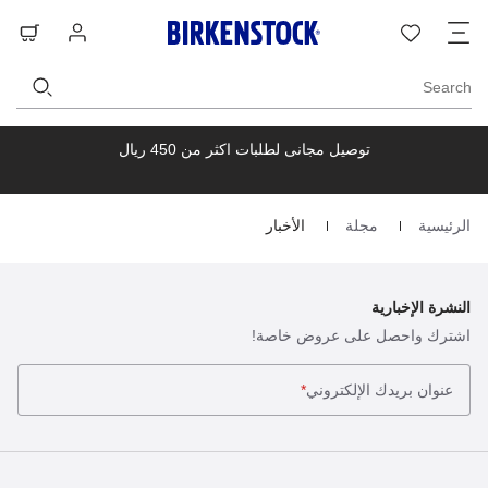
ت
قائمة
تسجيل
حق
ا
الرغبات
الدخول
ال
Search
توصيل مجانى لطلبات اكثر من 450 ريال
الرئيسية
مجلة
الأخبار
Homepage
النشرة الإخبارية
اشترك واحصل على عروض خاصة!
عنوان بريدك الإلكتروني
*