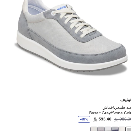
إلى
يث
تحديث
رة
صورة
نتج
المنتج
ونيف
لد طبيعي/قماش
Basalt Gray/Stone Coi
و
Pr
989.0 ﷼
593.40 ﷼
أصبح
كانت:
-40%
ف
ر