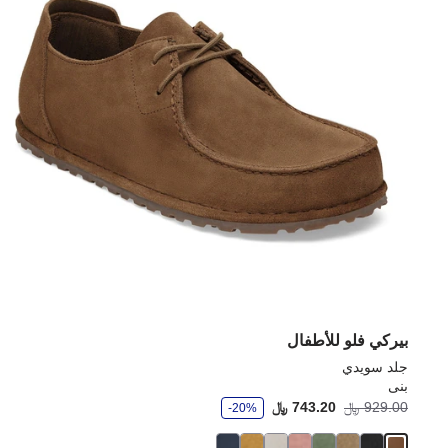
بيركي فلو للأطفال
جلد سويدي
بنى
و
929.00 ﷼
743.20 ﷼
-20%
ف
ر