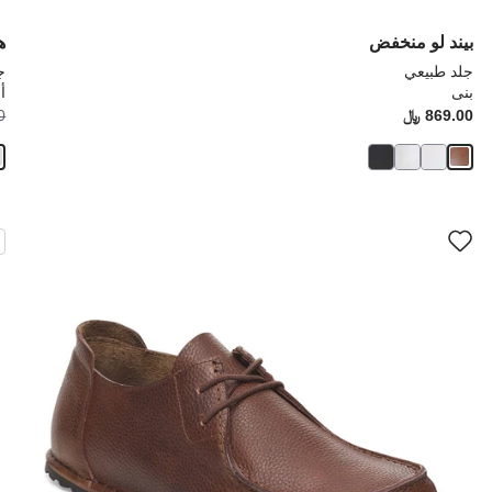
بيند لو منخفض
ه
جلد طبيعي
ج
بنى
أ
Price:
869.00 ﷼
ice:
0
سيؤدي
سي
التفاعل
الت
مع
مع
ألوان
ألو
العينة
العي
إلى
إلى
تحديث
تحد
صورة
صو
المنتج
الم