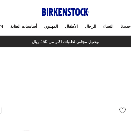
جديدنا
النساء
الرجال
الأطفال
المهنيون
أساسيات العناية
74
توصيل مجانى لطلبات اكثر من 450 ريال
سيؤدي
سي
التفاعل
الت
مع
مع
ألوان
ألو
العينة
العي