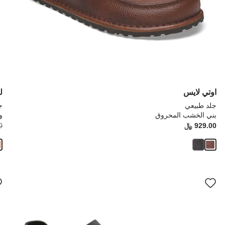
اوتي لايس
ل
جلد طبيعي
ج
بني الخشب المحروق
و
أصبح
كانت:
929.00 ﷼
ice:
0
سيؤدي
سي
التفاعل
الت
مع
مع
ألوان
ألو
العينة
العي