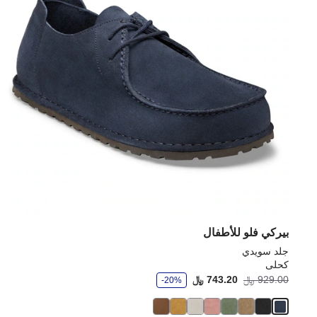
بيركي فلو للأطفال
جلد سويدي
كحلى
و
929.00 ﷼
743.20 ﷼
-20%
ف
ر