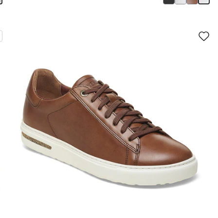
سيؤدي
سي
التفاعل
الت
مع
مع
ألوان
ألو
العينة
العي
إلى
إلى
تحديث
تحد
صورة
صو
المنتج
الم