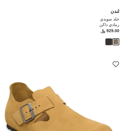
لندن
جلد سويدي
رمادي داكن
929.00 ﷼