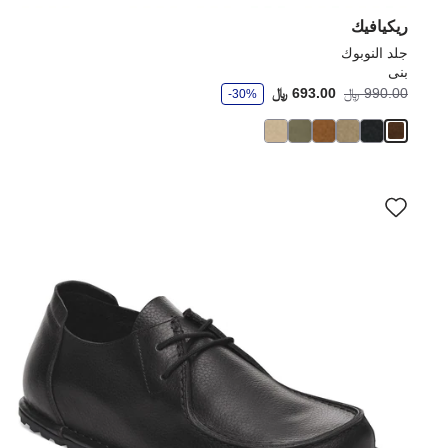
ريكيافيك
جلد النوبوك
بنى
و
990.00 ﷼
693.00 ﷼
-30%
ف
ر