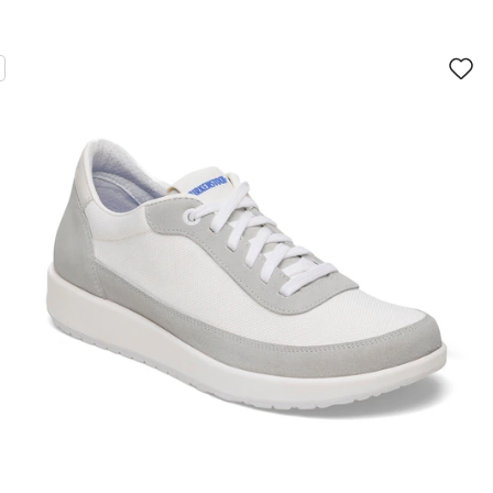
سيؤدي
سي
التفاعل
الت
مع
مع
ألوان
ألو
العينة
العي
إلى
إلى
تحديث
تحد
صورة
صو
المنتج
الم