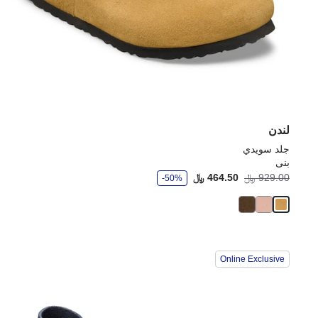
لندن
جلد سويدي
بنى
و
929.00 ﷼
464.50 ﷼
-50%
ف
ر
Online Exclusive