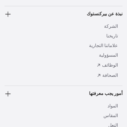
نبذة عن بيركنستوك
الشركة
تاريخنا
علاماتنا التجارية
المسؤولية
الوظائف
الصحافة
أمور يجب معرفتها
المواد
المقاس
النعل