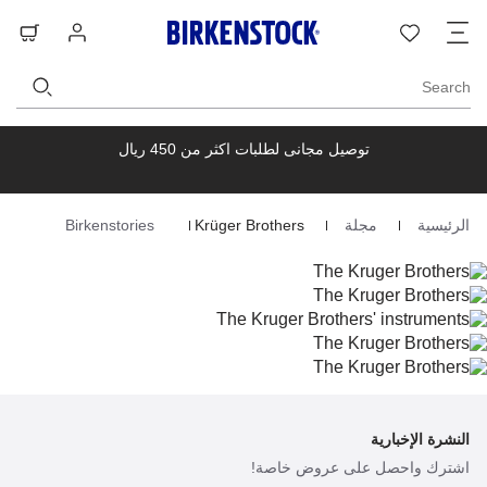
ت
قائمة
تسجيل
حق
ا
الرغبات
الدخول
ال
Search
توصيل مجانى لطلبات اكثر من 450 ريال
الرئيسية
مجلة
Krüger Brothers
Birkenstories
Homepage
النشرة الإخبارية
اشترك واحصل على عروض خاصة!