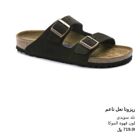
نة
العينة
إلى
يث
تحديث
رة
صورة
نتج
المنتج
ريزونا نعل ناعم
لد سويدي
لون قهوة الموكا
Pr
719.0 ﷼
Price: