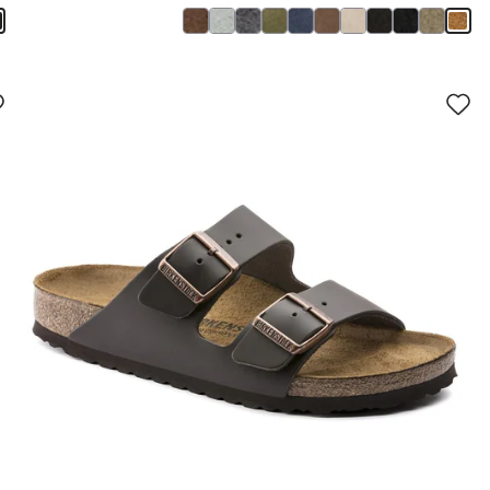
سيؤدي
سي
التفاعل
الت
مع
مع
ألوان
ألو
العينة
العي
إلى
إلى
تحديث
تحد
صورة
صو
المنتج
الم