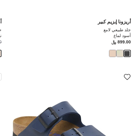
أريزونا إبزيم كبير
أ
جلد طبيعي لامع
ج
أسود لماع
ني
Price:
899.00 ﷼
ice:
0
سيؤدي
سي
التفاعل
الت
مع
مع
ألوان
ألو
العينة
العي
إلى
إلى
تحديث
تحد
صورة
صو
المنتج
الم