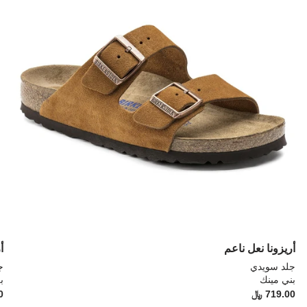
العينة
العي
إلى
إلى
تحديث
تحد
صورة
صو
المنتج
الم
أريزونا نعل ناعم
أ
جلد سويدي
ج
بني مينك
ب
Price:
719.00 ﷼
ice:
0