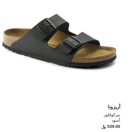
أريزونا
بيركوفلور
أسود
539.00 ﷼