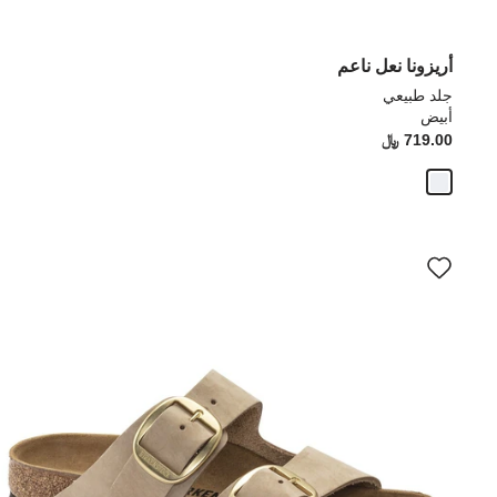
أريزونا نعل ناعم
جلد طبيعي
أبيض
719.00 ﷼