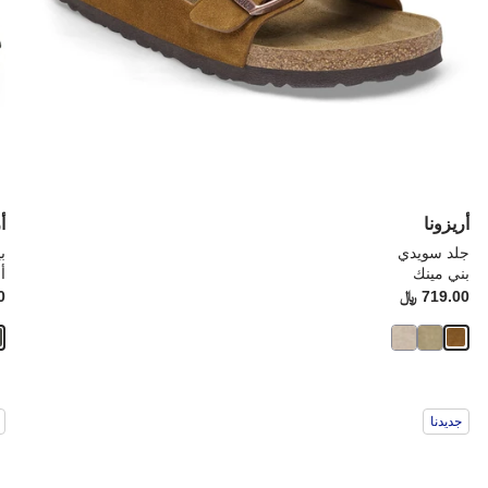
أريزونا
أ
جلد سويدي
ب
بني مينك
أ
Price:
719.00 ﷼
ice:
0
سيؤدي
سي
جديدنا
التفاعل
الت
مع
مع
ألوان
ألو