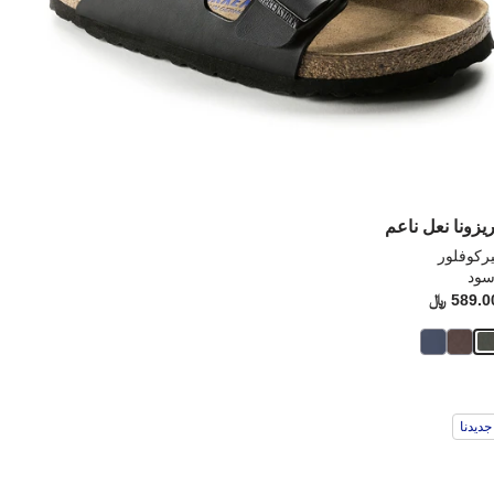
ريزونا نعل ناعم
يركوفلور
سود
Pr
589.0 ﷼
Price:
ؤدي
سيؤدي
جديدنا
فاعل
التفاع
مع
ان
ألوان