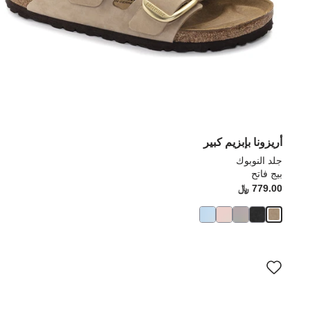
أريزونا بإبزيم كبير
جلد النوبوك
بيج فاتح
779.00 ﷼