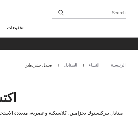
Search
تخفيضات
الرئيسية
النساء
الصنادل
صندل بشريطين
Homepage
اكت
صنادل بيركنستوك بحزامين، كلاسيكية وعصرية، متعددة الاستخدام