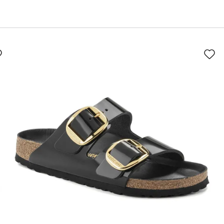
سيؤدي
سي
التفاعل
الت
مع
مع
ألوان
ألو
العينة
العي
إلى
إلى
تحديث
تحد
صورة
صو
المنتج
الم