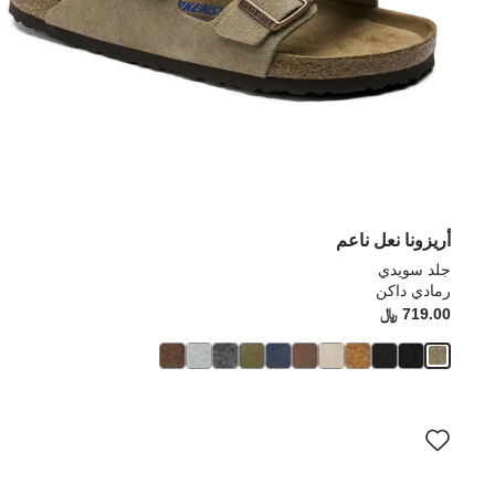
أريزونا نعل ناعم
جلد سويدي
رمادي داكن
719.00 ﷼