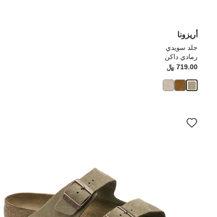
أريزونا
جلد سويدي
رمادي داكن
719.00 ﷼