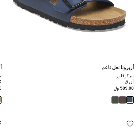
أريزونا نعل ناعم
أ
بيركوفلور
ج
أزرق
ك
Price:
589.00 ﷼
ice:
0
سيؤدي
سي
التفاعل
الت
مع
مع
ألوان
ألو