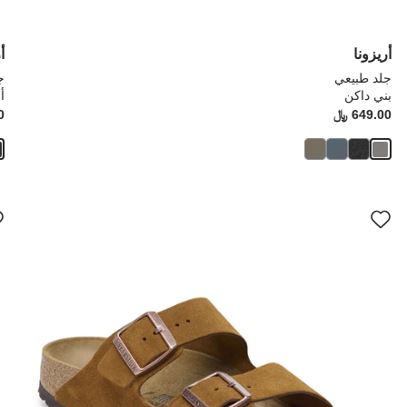
أريزونا
أ
جلد طبيعي
ج
بني داكن
أ
Price:
649.00 ﷼
ice:
0
سيؤدي
سي
التفاعل
الت
مع
مع
ألوان
ألو
العينة
العي
إلى
إلى
تحديث
تحد
صورة
صو
المنتج
الم