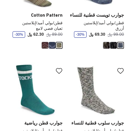
المنتج
الم
جوارب تويست قطنية للنساء
Cotton Pattern
قطن/بولي أميد/إيلاستين
قطن/بولي أميد/إيلاستين
أزرق
ثعبان فضي لامع
و
و
أصبح
كانت:
أصبح
كانت
99.00 ﷼
69.30 ﷼
89.00 ﷼
62.30 ﷼
-30%
-30%
ف
ف
ر
ر
سيؤدي
سي
التفاعل
الت
مع
مع
ألوان
ألو
العينة
الع
إلى
إلى
تحديث
تحد
صورة
صو
المنتج
الم
جوارب سلوب قطنية للنساء
جوارب قطن رياضية
قطن/بولي أميد/إيلاستين
قطن/بولي أميد/إيلاستين