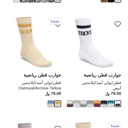
سيؤدي
سي
جديدنا
التفاعل
الت
مع
مع
ألوان
ألو
العينة
الع
إلى
إلى
تحديث
تحد
صورة
صو
المنتج
الم
جوارب قطن رياضية
جوارب قطن رياضية
قطن/بولي أميد/إيلاستين
قطن/بولي أميد/إيلاستين
أبيض
Oatmeal/Archive Yellow
79.00 ﷼
Price:
79.00 ﷼
rice:
سيؤدي
سي
جديدنا