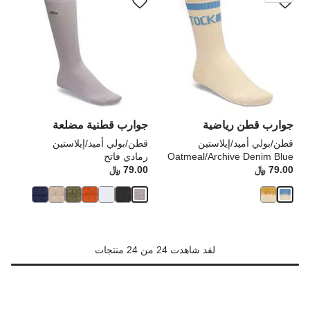
التفاعل
الت
مع
مع
ألوان
ألو
العينة
الع
إلى
إلى
تحديث
تحد
صورة
صو
المنتج
الم
جوارب قطن رياضية
جوارب قطنية مضلعة
قطن/بولي أميد/إيلاستين
قطن/بولي أميد/إيلاستين
Oatmeal/Archive Denim Blue
رمادي فاتح
79.00 ﷼
Price:
79.00 ﷼
rice:
لقد شاهدت 24 من 24 منتجات