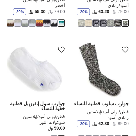
أسود/رمادي
أخضر
و
و
أصبح
كانت:
أصبح
كانت
79.00 ﷼
63.20 ﷼
79.00 ﷼
55.30 ﷼
-30%
-20%
ف
ف
ر
ر
سيؤدي
سي
التفاعل
الت
مع
مع
ألوان
ألو
العينة
الع
إلى
إلى
تحديث
تحد
صورة
صو
المنتج
الم
جوارب سلوب قطنية للنساء
جوارب سول إنفيزيبل قطنية
خفية للنساء
قطن/بولي أميد/إيلاستين
قطن/بولي أميد/إيلاستين
رمادي أسود
شوكولاتة الثور
و
أصبح
كانت:
89.00 ﷼
62.30 ﷼
-30%
ف
59.00 ﷼
rice:
ر