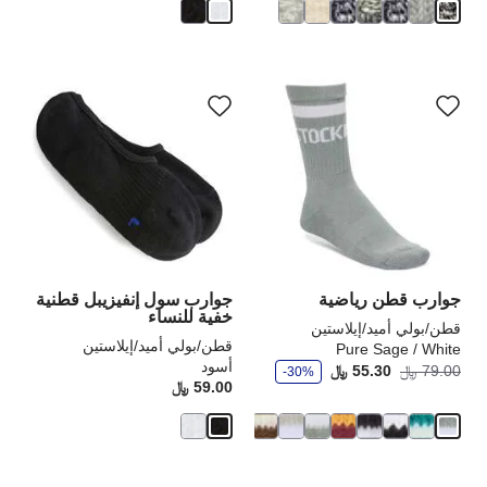
سيؤدي
سي
التفاعل
الت
مع
مع
ألوان
ألو
العينة
الع
إلى
إلى
تحديث
تحد
صورة
صو
المنتج
الم
جوارب قطن رياضية
جوارب سول إنفيزيبل قطنية
خفية للنساء
قطن/بولي أميد/إيلاستين
قطن/بولي أميد/إيلاستين
Pure Sage / White
أسود
و
أصبح
كانت:
79.00 ﷼
55.30 ﷼
-30%
ف
59.00 ﷼
rice:
ر