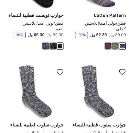
المنتج
الم
Cotton Pattern
جوارب تويست قطنية للنساء
قطن/بولي أميد/إيلاستين
قطن/بولي أميد/إيلاستين
كحلي
أسود
و
و
أصبح
كانت:
أصبح
كانت
89.00 ﷼
62.30 ﷼
99.00 ﷼
69.30 ﷼
-30%
-30%
ف
ف
ر
ر
سيؤدي
سي
التفاعل
الت
مع
مع
ألوان
ألو
العينة
الع
إلى
إلى
تحديث
تحد
صورة
صو
المنتج
الم
جوارب سلوب قطنية للنساء
جوارب سلوب قطنية للنساء
قطن/بولي أميد/إيلاستين
قطن/بولي أميد/إيلاستين