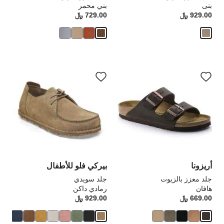
بنى
بني محمر
929.00 ﷼
Price:
729.00 ﷼
rice:
سيؤدي
سي
التفاعل
الت
مع
مع
ألوان
ألو
العينة
الع
إلى
إلى
تحديث
تحد
صورة
صو
المنتج
الم
أريزونا
بيركي فلو للأطفال
جلد معزز بالزيوت
جلد سويدي
هافان
رمادي داكن
669.00 ﷼
Price:
929.00 ﷼
rice: