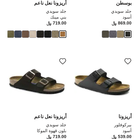
بوسطن
أريزونا نعل ناعم
جلد سويدي
جلد سويدي
أسود
بني مينك
869.00 ﷼
Price:
719.00 ﷼
rice:
سيؤدي
سي
التفاعل
الت
مع
مع
ألوان
ألو
العينة
الع
إلى
إلى
تحديث
تحد
صورة
صو
المنتج
الم
أريزونا
أريزونا نعل ناعم
بيركوفلور
جلد سويدي
أسود
بلون قهوة الموكا
539.00 ﷼
Price:
719.00 ﷼
rice: