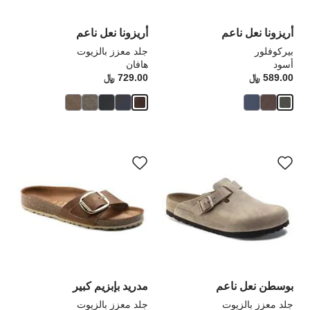
المنتج
الم
أريزونا نعل ناعم
أريزونا نعل ناعم
بيركوفلور
جلد معزز بالزيوت
أسود
هافان
589.00 ﷼
Price:
729.00 ﷼
rice:
سيؤدي
سي
التفاعل
الت
مع
مع
ألوان
ألو
العينة
الع
إلى
إلى
تحديث
تحد
صورة
صو
المنتج
الم
بوسطن نعل ناعم
مدريد بإبزيم كبير
جلد معزز بالزيوت
جلد معزز بالزيوت