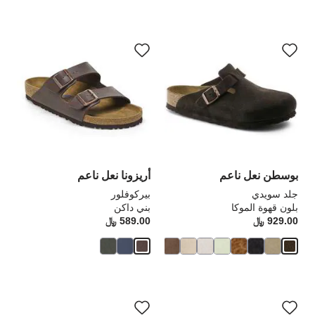
سيؤدي
سي
التفاعل
الت
مع
مع
ألوان
ألو
العينة
الع
إلى
إلى
تحديث
تحد
صورة
صو
المنتج
الم
بوسطن نعل ناعم
أريزونا نعل ناعم
جلد سويدي
بيركوفلور
بلون قهوة الموكا
بني داكن
929.00 ﷼
Price:
589.00 ﷼
rice:
سيؤدي
سي
التفاعل
الت