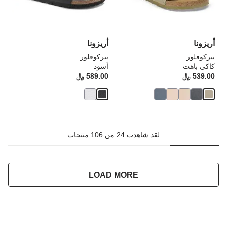
تحديث
تحد
صورة
صو
المنتج
الم
أريزونا
أريزونا
بيركوفلور
بيركوفلور
كاكي باهت
أسود
539.00 ﷼
Price:
589.00 ﷼
rice:
لقد شاهدت 24 من 106 منتجات
LOAD MORE