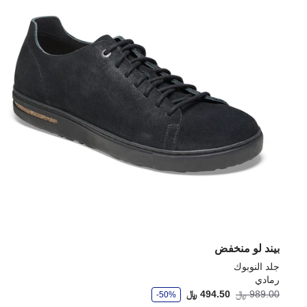
بيند لو منخفض
جلد النوبوك
رمادي
و
989.00 ﷼
494.50 ﷼
-50%
ف
ر