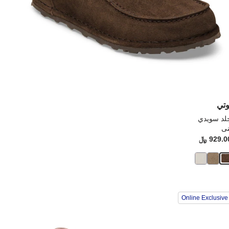
وتي
لد سويدي
نى
ح
ت:
929.0 ﷼
Price:
ؤدي
سيؤدي
Online Exclusive
فاعل
التفاع
مع
ان
ألوان