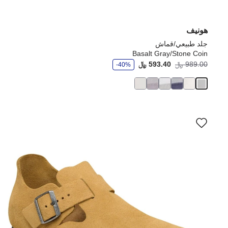
هونيف
جلد طبيعي/قماش
Basalt Gray/Stone Coin
و
989.00 ﷼
593.40 ﷼
-40%
ف
ر