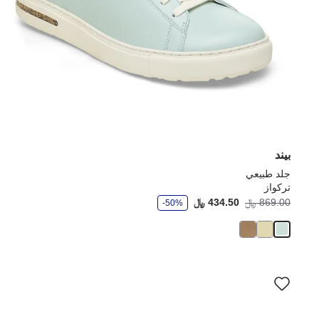
بيند
جلد طبيعي
تركواز
و
869.00 ﷼
434.50 ﷼
-50%
ف
ر