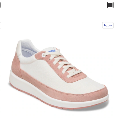
سيؤدي
سي
جديدنا
التفاعل
الت
مع
مع
ألوان
ألو
العينة
العي
إلى
إلى
تحديث
تحد
صورة
صو
المنتج
الم