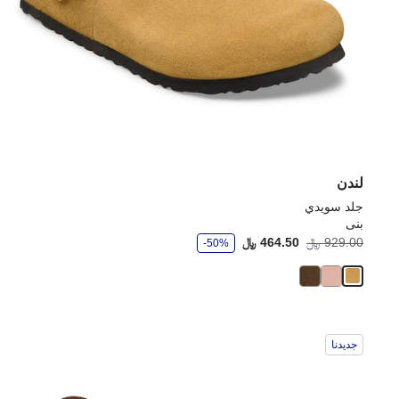
لندن
جلد سويدي
بنى
و
929.00 ﷼
464.50 ﷼
-50%
ف
ر
جديدنا