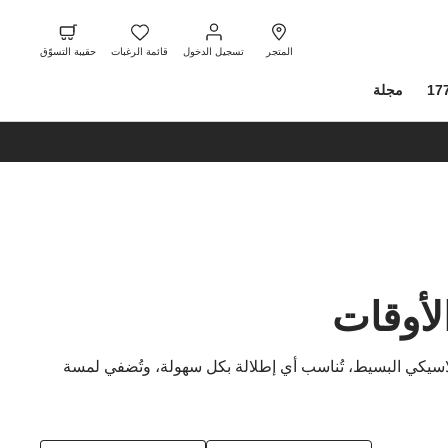
ت
ا
تسجيل
قائمة
حقيبة
ا
الدخول
الرغبات
التسوّ
المتجر
تسجيل الدخول
قائمة الرغبات
حقيبة التسوّق
17
مجلة
لأوقات
لكلاسيكي البسيط، تُناسب أي إطلالة بكل سهولة، وتُضفي لمسة