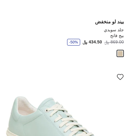
بيند لو منخفض
جلد سويدي
بيج فاتح
و
869.00 ﷼
434.50 ﷼
-50%
ف
ر