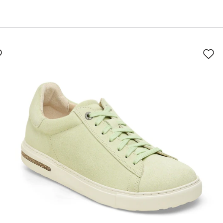
سيؤدي
سي
التفاعل
الت
مع
مع
ألوان
ألو
العينة
العي
إلى
إلى
تحديث
تحد
صورة
صو
المنتج
الم