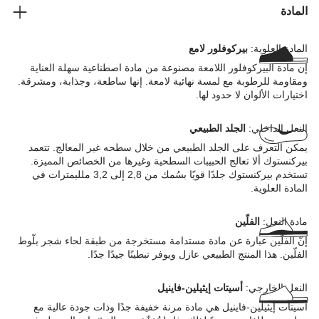
المادة
المادة العلوية:
بيركوفلور لامع
إن مادة البيركوفلور اللامعة مصنوعة من مادة اصطناعية سهلة العناية
ومقاومة للرطوبة مع لمسة نهائية لامعة. إنها ساطعة، وجذابة، ومشرقة.
اختيارات الألوان لا حدود لها.
النعل الداخلي:
الجلد الطبيعي
يمكن التعرف على الجلد الطبيعي من خلال سطحه غير المعالج. تتعمد
بيركنستوك ألا تعالج الحبيبات السطحية وغيرها من الخصائص المميزة.
تستخدم بيركنستوك جلدًا قويًا بسُمك من 2,8 إلى 3,2 ملليمترات في
المادة العلوية.
مادة النعل:
الفلّين
إنّ الفلّين عبارة عن مادة مستدامة مستخرجة من طبقة لحاء شجر بلّوط
الفلّين. هذا المنتج الطبيعي عازل ويوفر تبطينًا جيدًا جدًا.
النعل الخارجي:
أسيتات إيثيلين-فاينيل
أسيتات إيثيلين-فاينيل هي مادة مرنة خفيفة جدًا وذات جودة عالية مع