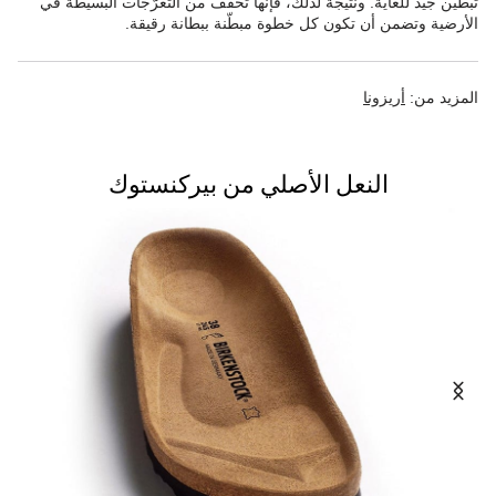
تبطين جيد للغاية. ونتيجةً لذلك، فإنها تُخفّف من التعرّجات البسيطة في
الأرضية وتضمن أن تكون كل خطوة مبطّنة ببطانة رقيقة.
المزيد من:
أريزونا
النعل الأصلي من بيركنستوك