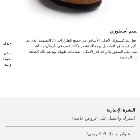
صميم أسطوري
عد نعل بيركنستوك الأصلي الأساس في جميع الطرازات. إنّ التصميم الذي تم
دعامة
لتفكير فيه بأدق التفاصيل ويجعلك تشعر وكأنك تقف في الرمال، يساعد
دميك على الشعور بالراحة قدر الإمكان لساعات طويلة. ويدعم ذلك الصحة
يدعم ال
يعزز الرفاهية.
بقوة في 
وعند انت
النشرة الإخبارية
اشترك واحصل على عروض خاصة!
عنوان بريدك الإلكتروني
*