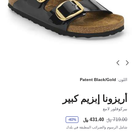
اللون:
Patent Black/Gold
أريزونا إبزيم كبير
بيركوفلور لامع
و
719.00 ﷼
431.40 ﷼
أصب
كان
-40%
ف
ر
شامل الرسوم والضرائب المطبقة في بلدك