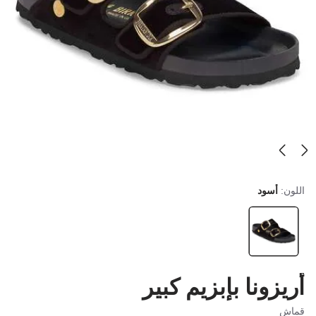
اللون:
أسود
أريزونا بإبزيم كبير
قماش