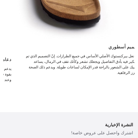
صميم أسطوري
عد نعل بيركنستوك الأصلي الأساس في جميع الطرازات. إنّ التصميم الذي تم
دعامة
لتفكير فيه بأدق التفاصيل ويجعلك تشعر وكأنك تقف في الرمال، يساعد
دميك على الشعور بالراحة قدر الإمكان لساعات طويلة. ويدعم ذلك الصحة
يدعم ال
يعزز الرفاهية.
بقوة في 
وعند انت
النشرة الإخبارية
اشترك واحصل على عروض خاصة!