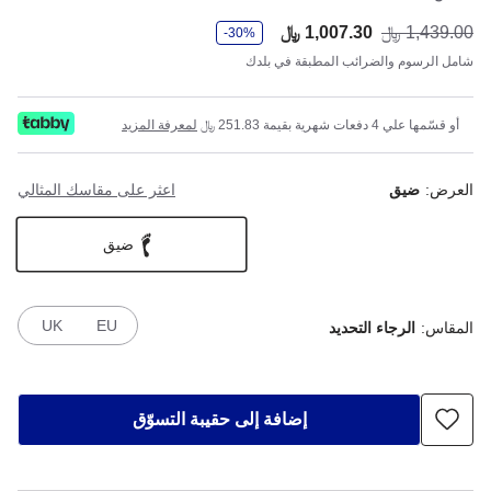
و
1,439.00 ﷼
1,007.30 ﷼
أصب
كان
-30%
ف
ر
شامل الرسوم والضرائب المطبقة في بلدك
أو قسّمها علي 4 دفعات شهرية بقيمة 251.83 ﷼
لمعرفة المزيد
العرض:
ضيق
اعثر على مقاسك المثالي
ضيق
UK
EU
المقاس:
الرجاء التحديد
إضافة إلى حقيبة التسوّق