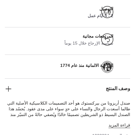
التوصيل
2 - 4 أيام عمل
المرتجعات مجانية
سياسة الإرجاع خلال 15 يوماً
الحرفية الالمانية منذ عام 1774
وصف المنتج
صندل أريزونا من بيركنستوك هو أحد التصميمات الكلاسيكية الأصلية التي
طالما أسعدت الرجال والنساء على حدٍ سواء على مدى عقود. يُجسّد هذا
الصندل البسيط ذو الشريطين تصميمًا خالدًا ويُضفي حالةً من التميّز منذ
فترة طويلة بفضل عامل الراحة الذي يُوفّره. النعل الداخلي المتقن مبطن
قراءة المزيد
بالكامل بجلد بيوماتو الناعم، وهو ما يجعله مريحًا بشكل استثنائي. يجمع
هذا الإصدار بين تصميمين شهيرين معًا. يتميز بجزء علوي مخملي وإبزيم