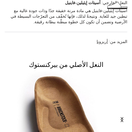
النعل الخارجي:
أسيتات إيثيلين-فاينيل
أسيتات إيثيلين-فاينيل هي مادة مرنة خفيفة جدًا وذات جودة عالية مع
تبطين جيد للغاية. ونتيجةً لذلك، فإنها تُخفّف من التعرّجات البسيطة في
الأرضية وتضمن أن تكون كل خطوة مبطّنة ببطانة رقيقة.
المزيد من:
أريزونا
النعل الأصلي من بيركنستوك