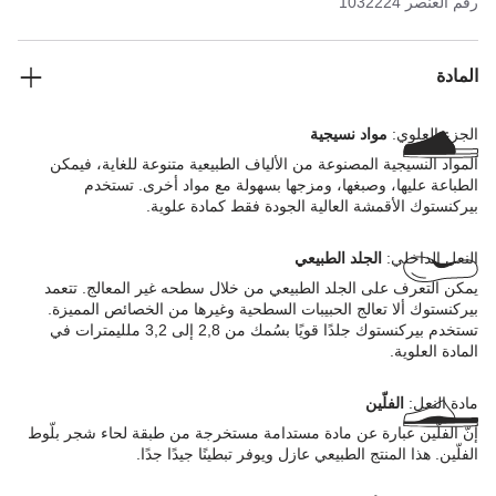
رقم العنصر
1032224
دبوس كبير وأنيق.
المادة
الجزء العلوي:
مواد نسيجية
المواد النسيجية المصنوعة من الألياف الطبيعية متنوعة للغاية، فيمكن
الطباعة عليها، وصبغها، ومزجها بسهولة مع مواد أخرى. تستخدم
بيركنستوك الأقمشة العالية الجودة فقط كمادة علوية.
النعل الداخلي:
الجلد الطبيعي
يمكن التعرف على الجلد الطبيعي من خلال سطحه غير المعالج. تتعمد
بيركنستوك ألا تعالج الحبيبات السطحية وغيرها من الخصائص المميزة.
تستخدم بيركنستوك جلدًا قويًا بسُمك من 2,8 إلى 3,2 ملليمترات في
المادة العلوية.
مادة النعل:
الفلّين
إنّ الفلّين عبارة عن مادة مستدامة مستخرجة من طبقة لحاء شجر بلّوط
الفلّين. هذا المنتج الطبيعي عازل ويوفر تبطينًا جيدًا جدًا.