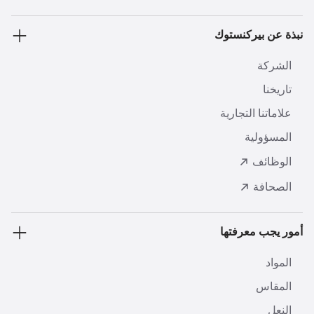
نبذة عن بيركنستوك
الشركة
تاريخنا
علاماتنا التجارية
المسؤولية
الوظائف
الصحافة
أمور يجب معرفتها
المواد
المقاس
النعل