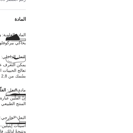
المادة
المادة العلوية:
ب
يحاكي بيركوفلو
النعل الداخلي:
يمكن التعرف عل
تعالج الحبيبات 
بسُمك من 2,8 إلى 3,2 ملليمترات في المادة العلوية.
مادة النعل:
الفل
إنّ الفلّين عبا
المنتج الطبيعي ع
النعل الخارجي:
أسيتات إيثيلين-
ونتيجةً لذلك، ف