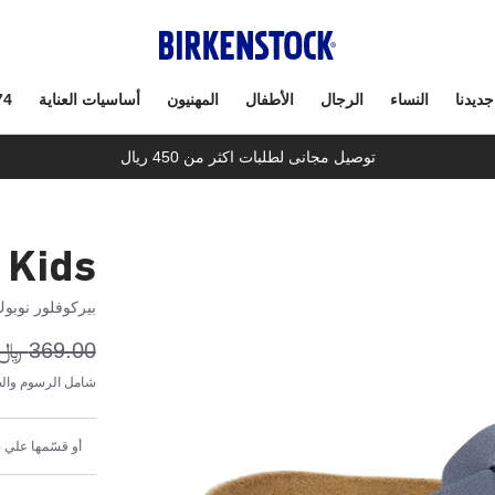
جديدنا
النساء
الرجال
الأطفال
المهنيون
أساسيات العناية
74
توصيل مجانى لطلبات اكثر من 450 ريال
 Kids
بيركوفلور نوبو
369.00 ﷼
شامل الرسوم والض
أو قسّمها علي 4 دفعات شهرية بقيمة 55.35 ﷼