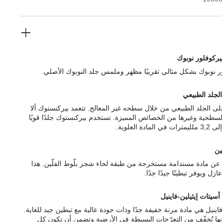
يركوفلور نوبوك
ر نوبوك بشكل مثالي تقريبًا مظهر وملمس جلد النوبوك الأصلي.
الجلد الطبيعي
ى الجلد الطبيعي من خلال سطحه غير المعالج. تتعمد بيركنستوك ألا
السطحية وغيرها من الخصائص المميزة. تستخدم بيركنستوك جلدًا قويًا
ّين
رة عن مادة مستدامة مستخرجة من طبقة لحاء شجر بلّوط الفلّين. هذا
ازل ويوفر تبطينًا جيدًا جدًا.
أسيتات إيثيلين-فاينيل
فاينيل هي مادة مرنة خفيفة جدًا وذات جودة عالية مع تبطين جيد للغاية.
إنها تُخفّف من التعرّجات البسيطة في الأرضية وتضمن أن تكون كل