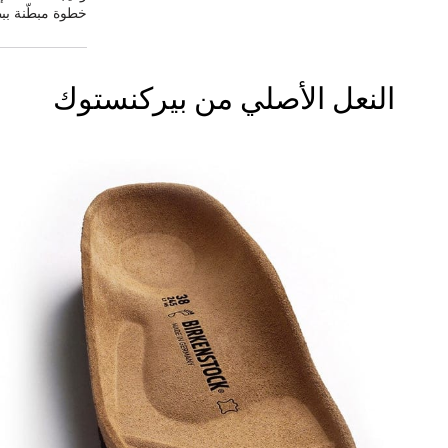
خطوة مبطّنة ببط
النعل الأصلي من بيركنستوك