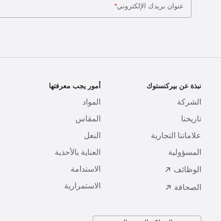
عنوان بريدك الإلكتروني
*
نبذة عن بيركنستوك
أمور يجب معرفتها
ا
الشركة
المواد
ا
تاريخنا
المقاس
ط
علاماتنا التجارية
النعل
ا
المسؤولية
العناية بالأحذية
ت
الاستدامة
ا
الوظائف
الاستمرارية
الصحافة