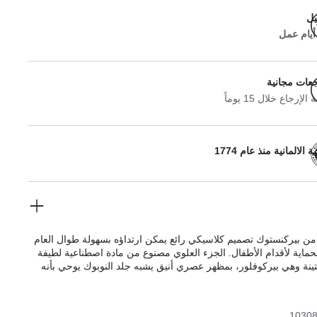
يل
جعات مجانية
لإرجاع خلال 15 يوماً
 الالمانية منذ عام 1774
 بيركنستوك تصميم كلاسيكي رائع يمكن ارتداؤه بسهولة طوال العام
حماية لأقدام الأطفال. الجزء العلوي مصنوع من مادة اصطناعية لطيفة
ينة وهي بيركوفلور، بمظهر عصري أنيق يشبه جلد النوبوك يوحي بأنه
ل لونه وملمسه.
1030