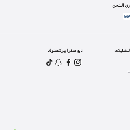
ق الشحن
تشكيلات
تابع سفرا بيركنستوك