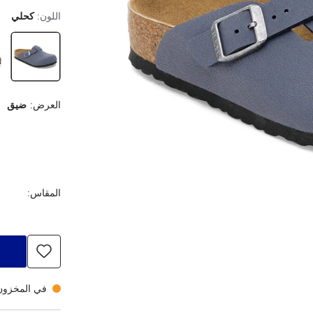
اللون:
كحلي
العرض:
ضيق
المقاس:
في المخزون،