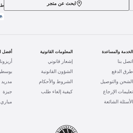
ابحث عن متجر
طر
لخدمة والمساعدة
المعلومات القانونية
أفضل ال
تصل بنا
إشعار قانوني
أريزونا
رق الدفع
الشؤون القانونية
بوسطن
لشحن والتوصيل
الشروط والأحكام
مدريد
عليمات الإرجاع
كيفية إلغاء طلب
جيزة
لأسئلة الشائعة
مياري