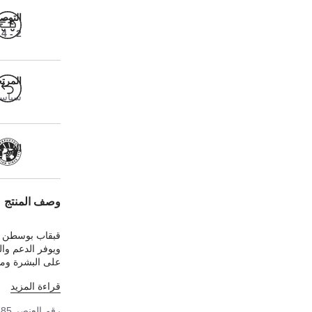
التوص
2 - 4 أيام عمل
المرت
سياسة ا
الحرفية
وصف المنتج
قبقاب بوسطن من
ويوفر الدعم وال
على البشرة ومت
جلد طبيعي بفض
قراءة المزيد
رقم العنصر
885