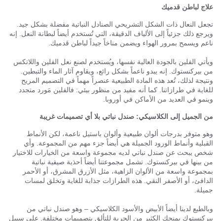
علاج لباطن قدميك
تجعل النعال ذات الشكل التشريحي الصنادل النباتية مفضلة بشكل جيد.
ويرجع ذلك جزئياً إلى الألياف الدقيقة، التي تُستخدم أيضاً لبطانة النعل. إنه
ناعم ويسمح بمرور الهواء ويضمن مناخاً جيداً لباطن قدميك.
ويأتي الفلين بالجودة العالية نفسها، ويُستخدم لصنع نعل الفلين واللاتكس
من بيركنستوك. إنه يبدو ناعماً بشكل رائع، ويقاوم آثار الماء والتبطين.
ونتيجة لذلك، تُعد هذه المادة الطبيعية عنصراً مهماً في التصميم المريح
للغاية في طرازاتنا. كما أنه مفيد من منظور بيئي: فالفلين مَورد متجدد
وينمو في العديد من الأماكن في أوروبا.
من الجميل إلى الكلاسيكي: صندل نباتي بلا أي تصميمات غريبة
وهو متوفر بدرجات ألوان طبيعية وألوان باستيل ناعمة، لكن الأنماط
القبلية وأنماط الورود الجميلة هي أيضاً جزء مهم من المجموعة. وأي
شخص يبحث عن صندل نباتي لديه مجموعة واسعة من الخيارات للاختيار
من بينها في بيركنستوك. تشمل مجموعتنا أيضاً أحذية صيفية نباتية
بمجموعة واسعة من الألوان الزاهية، مثل الأزرق المشرق، أو الأحمر
الدافئ، أو الأصفر النقي. هذه الطرازات جذابة للغاية وتخلق لمسات
جميلة.
وبالطبع لدينا أيضاً الأبيض والأسود الكلاسيكي – وهو صندل نباتي من
بيركنستوك يمنحكِ الكثير من الحرية للتألق بتصميمات مختلفة. على سبيل