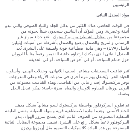
الرئيسيين.
مواد الصندل النباتي
في الوقت الحاضر، هناك الكثير من بدائل الجلد واللباد الصوفي والتي تبدو
أنيقة وعصرية. ومن المؤكد أن النباتيين سيجدون شيئاً يحبونه من
مجموعتنا من
صنادل الشاطئ من بيركنستوك
. صُنع حذاء ميولز غير
الرسمي والمريح والصندل بإصبع والصندل بأشرطة من أسيتات إيثيلين
فاينيل (EVA) – وهي مادة اصطناعية قوية ولطيفة على البشرة. يُعد
الصندل النباتي الذي يمكنكِ ارتداؤه حافية القدمين رفيقاً مثالياً للدوران
حول حمام السباحة، أو في أحواض السباحة، أو في الحديقة.
تُثير قباقيب السبعينيات مشاعر الصيف اللانهائي، وحفلات الهيبي، وأسلوب
الحياة الحر. ويُحتفل بهم مرة أخرى في مدونات الأزياء وعلى المدرجات.
توفر بيركنستوك إصدار نباتي من القباقيب: وهذه القباقيب مصنوعة من
البولي يوريثان المقاوم للأوساخ والمياه. ميزة خاصة: يمكن تبديل النعل
وغسله.
تم تطوير البيركوفلور بواسطة بيركنستوك ليبدو مشابهاً بشكل مذهل
للجلد الأصلي. وهذه المادة الاصطناعية قوية وسهلة الصيانة. بفضل الطبقة
السفلية المصنوعة من الصوف الناعم الذي يسمح بمرور الهواء، يبدو
البيركوفلور ناعماً بشكل رائع على البشرة. تشمل مجموعة الصنادل النباتية
المصنوعة من هذه المادة كلاسيكيات التصميم مثل
أريزونا
و
جيزة
.