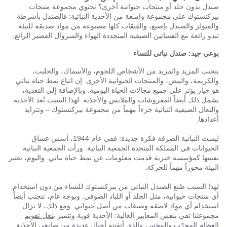
صندل بدون جلد أو منتجات حيوانية أخرى؟ تحتوي مجموعة منتجات
بيركنستوك على مجموعة واسعة من الأحذية النباتية: فالصندل بأشرطة
والميولز والصندل بإصبع، والقبقاب كلها مصنوعة من مواد صديقة للبيئة
تبدو رائعة مع الفساتين الصيفية المتجددة الهواء والسروال القصير الرائع.
بوعي جيد: صندل نباتي للنساء
يتجنب المزيد والمزيد من الأشخاص اللحوم، والأسماك، والحليب،
والكريمة، والبيض، والمنتجات الحيوانية الأخرى. إن اتباع نمط حياة نباتي
هو خيار يؤثر على جميع مجالات الحياة اليومية. وبالإضافة إلى التغذية،
يشمل ذلك أيضاً المفروشات والملابس والأحذية. لهذا السبب تُعد الأحذية
والنعال الصيفية النباتية جزءاً مهماً من مجموعة بيركنستوك – وتتزايد
أعدادها.
ليست النباتية الصرفة فكرة جديدة: ففي عام 1944، أسس عشاق
الحيوانات في المملكة المتحدة الجمعية النباتية. ورأت الجمعية النباتية
نفسها كمؤسسة خيرية قدمت معلومات عن نمط حياة نباتي. واليوم، تعتبر
البيئة محوراً مهماً للحركة.
لهذا السبب صُنع الصندل النباتي من بيركنستوك للنساء من دون استخدام
أي منتجات حيوانية، مثل الجلد أو اللباد الصوفي. وبوجه عام، نتجنب أيضاً
استخدام أي مواد لاصقة وصبغات من أصل حيواني. ومع ذلك، لا تزال
مجموعتنا تفي بنفس المعايير العالية: الأحذية قوية وتتميز
بنعل تقويم
العظام
المجرّب والمختبر، والذي أتقنته أجيال عديدة من صانعي الأحذية