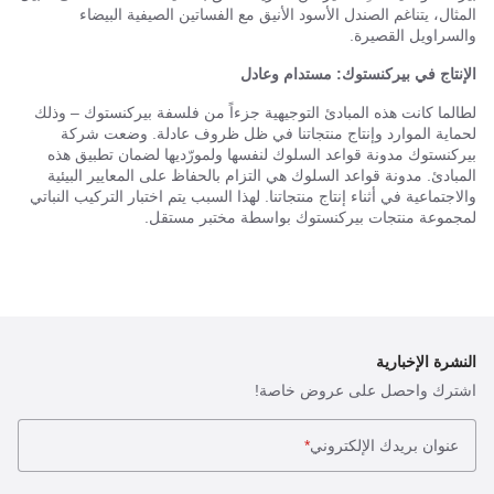
المثال، يتناغم الصندل الأسود الأنيق مع الفساتين الصيفية البيضاء
والسراويل القصيرة.
الإنتاج في بيركنستوك: مستدام وعادل
لطالما كانت هذه المبادئ التوجيهية جزءاً من فلسفة بيركنستوك – وذلك
لحماية الموارد وإنتاج منتجاتنا في ظل ظروف عادلة. وضعت شركة
بيركنستوك مدونة قواعد السلوك لنفسها ولمورّديها لضمان تطبيق هذه
المبادئ. مدونة قواعد السلوك هي التزام بالحفاظ على المعايير البيئية
والاجتماعية في أثناء إنتاج منتجاتنا. لهذا السبب يتم اختبار التركيب النباتي
لمجموعة منتجات بيركنستوك بواسطة مختبر مستقل.
النشرة الإخبارية
اشترك واحصل على عروض خاصة!
عنوان بريدك الإلكتروني
*