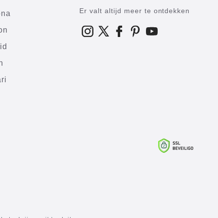
Er valt altijd meer te ontdekken
ona
on
id
h
ri