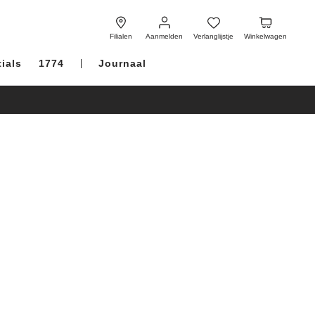
Aanmelden
Verlanglijstje
Winkelwagen
Filialen
Aanmelden
Verlanglijstje
Winkelwagen
ials
1774
Journaal