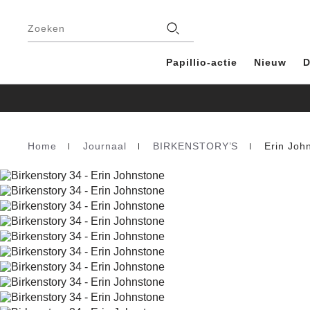
Voetregel
Filialen
Zoeken
Papillio-actie
Nieuw
D
Home
Journaal
BIRKENSTORY’S
Erin Joh
Homepage