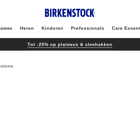
ames
Heren
Kinderen
Professionals
Care Essent
Tot -25% op plateaus & sleehakken
nstone