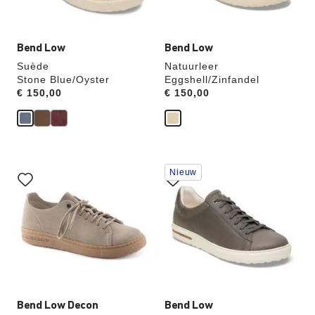
productafbeelding
productafbeelding
hieraan
hieraan
aangepast
aangepast
Bend Low
Bend Low
Suède
Natuurleer
Stone Blue/Oyster
Eggshell/Zinfandel
Price:
€ 150,00
Price:
€ 150,00
Als
Als
Nieuw
je
je
een
een
andere
andere
kleur
kleur
selecteert,
selecteert,
wordt
wordt
de
de
productafbeelding
productafbeelding
hieraan
hieraan
aangepast
aangepast
Bend Low Decon
Bend Low