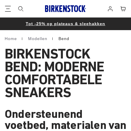
Voetregel
Winke
Aanmelden
Tot -25% op plateaus & sleehakken
Home
Modellen
Bend
Homepage
BIRKENSTOCK
BEND: MODERNE
COMFORTABELE
SNEAKERS
Ondersteunend
voetbed, materialen van