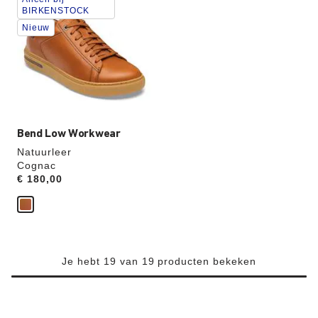
je
BIRKENSTOCK
een
Nieuw
andere
kleur
selecteert,
wordt
de
productafbeelding
hieraan
aangepast
Bend Low Workwear
Natuurleer
Cognac
Price:
€ 180,00
Je hebt 19 van 19 producten bekeken