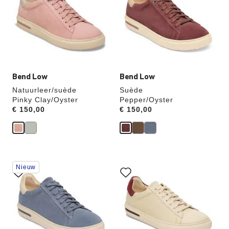
andere
andere
kleur
kleur
selecteert,
selecteert,
wordt
wordt
de
de
productafbeelding
productafbeelding
hieraan
hieraan
aangepast
aangepast
Bend Low
Bend Low
Natuurleer/suède
Suède
Pinky Clay/Oyster
Pepper/Oyster
Price:
€ 150,00
Price:
€ 150,00
Als
Als
Nieuw
je
je
een
een
andere
andere
kleur
kleur
selecteert,
selecteert,
wordt
wordt
de
de