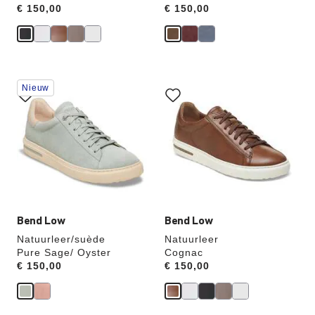
Price:
€ 150,00
Price:
€ 150,00
Als
Als
Nieuw
je
je
een
een
andere
andere
kleur
kleur
selecteert,
selecteert,
wordt
wordt
de
de
productafbeelding
productafbeelding
hieraan
hieraan
aangepast
aangepast
Bend Low
Bend Low
Natuurleer/suède
Natuurleer
Pure Sage/ Oyster
Cognac
Price:
€ 150,00
Price:
€ 150,00