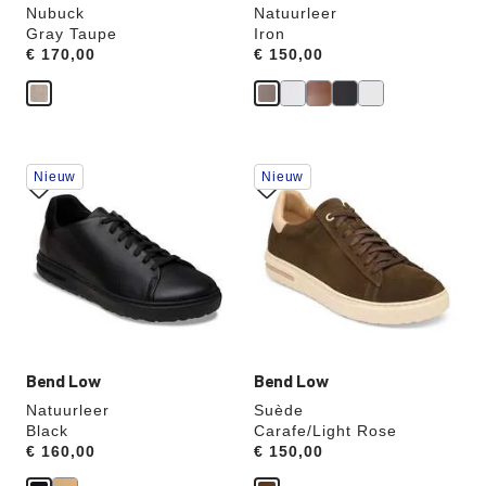
Nubuck
Natuurleer
Gray Taupe
Iron
Price:
€ 170,00
Price:
€ 150,00
Als
Als
Nieuw
Nieuw
je
je
een
een
andere
andere
kleur
kleur
selecteert,
selecteert,
wordt
wordt
de
de
productafbeelding
productafbeelding
hieraan
hieraan
aangepast
aangepast
Bend Low
Bend Low
Natuurleer
Suède
Black
Carafe/Light Rose
Price:
€ 160,00
Price:
€ 150,00