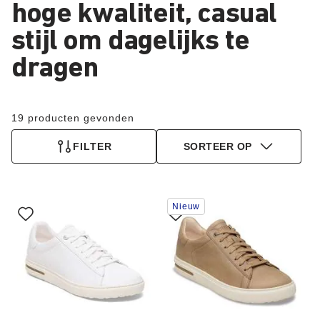
hoge kwaliteit, casual
stijl om dagelijks te
dragen
19 producten gevonden
FILTER
SORTEER OP
Als
Als
Nieuw
je
je
een
een
andere
andere
kleur
kleur
selecteert,
selecteert,
wordt
wordt
de
de
productafbeelding
productafbeelding
hieraan
hieraan