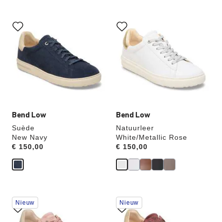
Als
Als
je
je
een
een
andere
andere
kleur
kleur
selecteert,
selecteert,
wordt
wordt
de
de
productafbeelding
productafbeelding
hieraan
hieraan
aangepast
aangepast
Bend Low
Bend Low
Suède
Natuurleer
New Navy
White/Metallic Rose
Price:
€ 150,00
Price:
€ 150,00
Als
Als
Nieuw
Nieuw
je
je
een
een