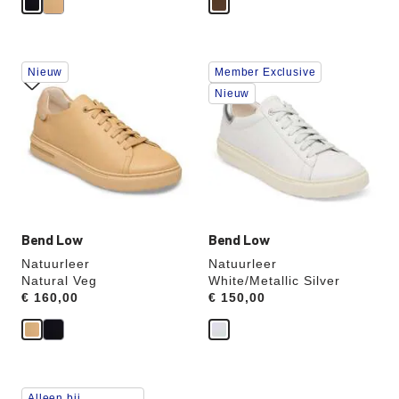
Als
Als
Nieuw
Member Exclusive
je
je
een
een
Nieuw
andere
andere
kleur
kleur
selecteert,
selecteert,
wordt
wordt
de
de
productafbeelding
productafbeelding
hieraan
hieraan
aangepast
aangepast
Bend Low
Bend Low
Natuurleer
Natuurleer
Natural Veg
White/Metallic Silver
Price:
€ 160,00
Price:
€ 150,00
Als
Alleen bij