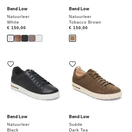
aangepast
aangepast
Bend Low
Bend Low
Natuurleer
Natuurleer
White
Tobacco Brown
Price:
€ 150,00
Price:
€ 150,00
Als
Als
je
je
een
een
andere
andere
kleur
kleur
selecteert,
selecteert,
wordt
wordt
de
de
productafbeelding
productafbeelding
hieraan
hieraan
aangepast
aangepast
Bend Low
Bend Low
Natuurleer
Suède
Black
Dark Tea