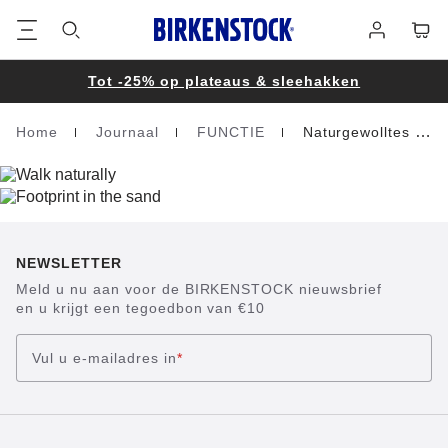
Voetregel
Winke
Aanmelden
Tot -25% op plateaus & sleehakken
Home
Journaal
FUNCTIE
Naturgewolltes Gehen
Homepage
NEWSLETTER
Meld u nu aan voor de BIRKENSTOCK nieuwsbrief
en u krijgt een tegoedbon van €10
Vul u e-mailadres in
*