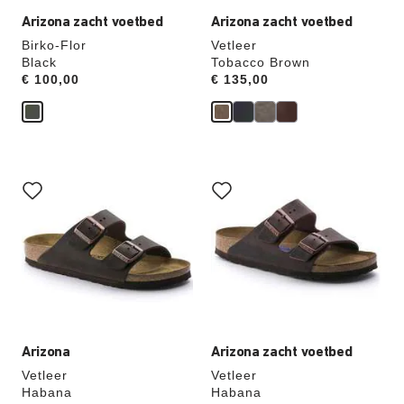
aangepast
aangepast
Arizona zacht voetbed
Arizona zacht voetbed
Birko-Flor
Vetleer
Black
Tobacco Brown
Price:
€ 100,00
Price:
€ 135,00
Als
Als
je
je
een
een
andere
andere
kleur
kleur
selecteert,
selecteert,
wordt
wordt
de
de
productafbeelding
productafbeelding
hieraan
hieraan
aangepast
aangepast
Arizona
Arizona zacht voetbed
Vetleer
Vetleer
Habana
Habana