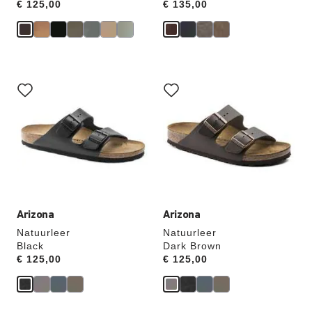
Price:
€ 125,00
Price:
€ 135,00
Als
Als
je
je
een
een
andere
andere
kleur
kleur
selecteert,
selecteert,
wordt
wordt
de
de
productafbeelding
productafbeelding
hieraan
hieraan
aangepast
aangepast
Arizona
Arizona
Natuurleer
Natuurleer
Black
Dark Brown
Price:
€ 125,00
Price:
€ 125,00