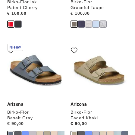
Birko-Flor lak
Birko-Flor
Patent Cherry
Graceful Taupe
Price:
€ 100,00
Price:
€ 100,00
Als
Als
Nieuw
je
je
een
een
andere
andere
kleur
kleur
selecteert,
selecteert,
wordt
wordt
de
de
productafbeelding
productafbeelding
hieraan
hieraan
aangepast
aangepast
Arizona
Arizona
Birko-Flor
Birko-Flor
Basalt Gray
Faded Khaki
Price:
€ 90,00
Price:
€ 90,00