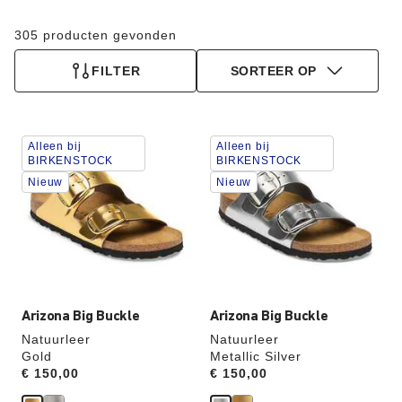
305 producten gevonden
FILTER
SORTEER OP
Als
Als
Alleen bij
Alleen bij
je
je
BIRKENSTOCK
BIRKENSTOCK
een
een
Nieuw
Nieuw
andere
andere
kleur
kleur
selecteert,
selecteert,
wordt
wordt
de
de
productafbeelding
productafbeelding
hieraan
hieraan
aangepast
aangepast
Arizona Big Buckle
Arizona Big Buckle
Natuurleer
Natuurleer
Gold
Metallic Silver
Price:
€ 150,00
Price:
€ 150,00