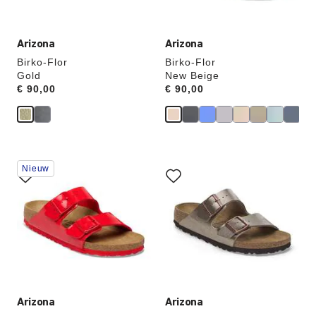
productafbeelding
productafbeelding
hieraan
hieraan
aangepast
aangepast
Arizona
Arizona
Birko-Flor
Birko-Flor
Gold
New Beige
Price:
€ 90,00
Price:
€ 90,00
Als
Als
Nieuw
je
je
een
een
andere
andere
kleur
kleur
selecteert,
selecteert,
wordt
wordt
de
de
productafbeelding
productafbeelding
hieraan
hieraan
aangepast
aangepast
Arizona
Arizona