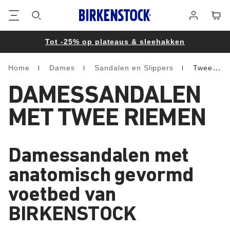
Voetregel
Winke
Aanmelden
Tot -25% op plateaus & sleehakken
Home
Dames
Sandalen en Slippers
Twee riemen
Homepage
DAMESSANDALEN
MET TWEE RIEMEN
Damessandalen met
anatomisch gevormd
voetbed van
BIRKENSTOCK