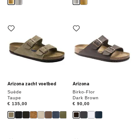
Als
Als
je
je
een
een
andere
andere
kleur
kleur
selecteert,
selecteert,
wordt
wordt
de
de
productafbeelding
productafbeelding
hieraan
hieraan
aangepast
aangepast
Arizona zacht voetbed
Arizona
Suède
Birko-Flor
Taupe
Dark Brown
Price:
€ 135,00
Price:
€ 90,00
Als
Als