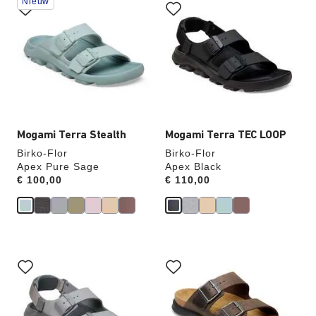
Nieuw
je
je
een
een
andere
andere
kleur
kleur
selecteert,
selecteert,
wordt
wordt
de
de
productafbeelding
productafbeelding
hieraan
hieraan
aangepast
aangepast
Mogami Terra Stealth
Mogami Terra TEC LOOP
Birko-Flor
Birko-Flor
Apex Pure Sage
Apex Black
Price:
€ 100,00
Price:
€ 110,00
Als
Als
je
je
een
een
andere
andere
kleur
kleur
selecteert,
selecteert,