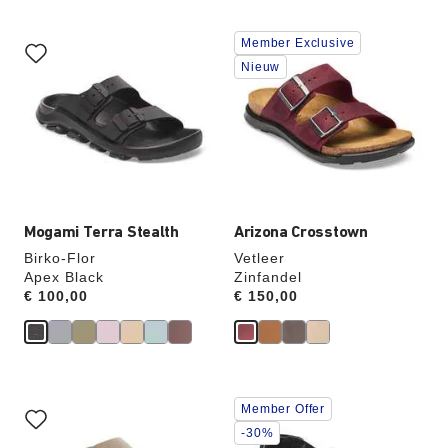
Als
Als
Member Exclusive
je
je
een
een
Nieuw
andere
andere
kleur
kleur
selecteert,
selecteert,
wordt
wordt
de
de
productafbeelding
productafbeelding
hieraan
hieraan
aangepast
aangepast
Mogami Terra Stealth
Arizona Crosstown
Birko-Flor
Vetleer
Apex Black
Zinfandel
Price:
€ 100,00
Price:
€ 150,00
Als
Als
Member Offer
je
je
een
een
-30%