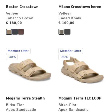
aangepast
aangepast
Boston Crosstown
Milano Crosstown heren
Vetleer
Vetleer
Tobacco Brown
Faded Khaki
Price:
€ 180,00
Price:
€ 160,00
Als
Als
Member Offer
Member Offer
je
je
een
een
-30%
-30%
andere
andere
kleur
kleur
selecteert,
selecteert,
wordt
wordt
de
de
productafbeelding
productafbeelding
hieraan
hieraan
aangepast
aangepast
Mogami Terra Stealth
Mogami Terra TEC LOOP
Birko-Flor
Birko-Flor
Apex Sandcastle
Apex Sandcastle