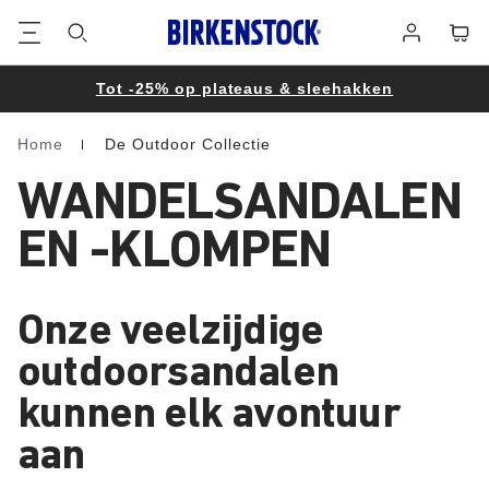
Voetregel
Winke
Aanmelden
Tot -25% op plateaus & sleehakken
Home
De Outdoor Collectie
Homepage
WANDELSANDALEN
EN -KLOMPEN
Onze veelzijdige
outdoorsandalen
kunnen elk avontuur
aan