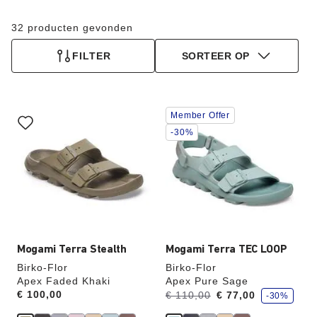
32 producten gevonden
FILTER
SORTEER OP
Als
Als
Member Offer
je
je
een
een
-30%
andere
andere
kleur
kleur
selecteert,
selecteert,
wordt
wordt
de
de
productafbeelding
productafbeelding
hieraan
hieraan
aangepast
aangepast
Mogami Terra Stealth
Mogami Terra TEC LOOP
Birko-Flor
Birko-Flor
Apex Faded Khaki
Apex Pure Sage
j
Price:
€ 100,00
Was:
en
€ 110,00
€ 77,00
-30%
e
is
b