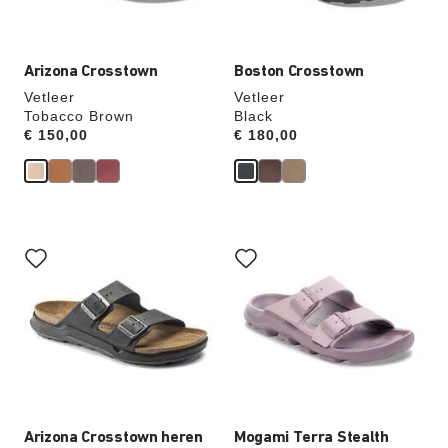
productafbeelding
productafbeelding
hieraan
hieraan
aangepast
aangepast
Arizona Crosstown
Boston Crosstown
Vetleer
Vetleer
Tobacco Brown
Black
Price:
€ 150,00
Price:
€ 180,00
Als
Als
je
je
een
een
andere
andere
kleur
kleur
selecteert,
selecteert,
wordt
wordt
de
de
productafbeelding
productafbeelding
hieraan
hieraan
aangepast
aangepast
Arizona Crosstown heren
Mogami Terra Stealth