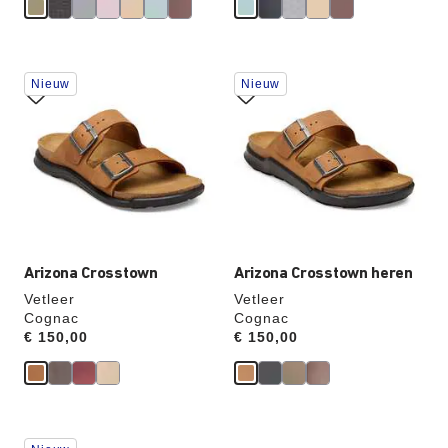
e
nu
s
p
a
a
r
Als
Als
t
Nieuw
Nieuw
je
je
een
een
andere
andere
kleur
kleur
selecteert,
selecteert,
wordt
wordt
de
de
productafbeelding
productafbeelding
hieraan
hieraan
aangepast
aangepast
Arizona Crosstown
Arizona Crosstown heren
Vetleer
Vetleer
Cognac
Cognac
Price:
€ 150,00
Price:
€ 150,00
Als
Als