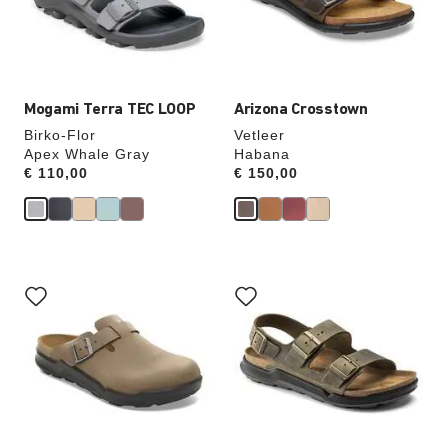
wordt
wordt
de
de
productafbeelding
productafbeelding
hieraan
hieraan
aangepast
aangepast
Mogami Terra TEC LOOP
Arizona Crosstown
Birko-Flor
Vetleer
Apex Whale Gray
Habana
Price:
€ 110,00
Price:
€ 150,00
Als
Als
je
je
een
een
andere
andere
kleur
kleur
selecteert,
selecteert,
wordt
wordt
de
de
productafbeelding
productafbeelding
hieraan
hieraan