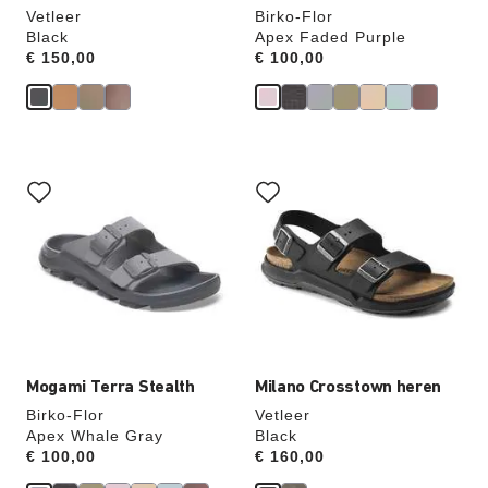
Vetleer
Birko-Flor
Black
Apex Faded Purple
Price:
€ 150,00
Price:
€ 100,00
Als
Als
je
je
een
een
andere
andere
kleur
kleur
selecteert,
selecteert,
wordt
wordt
de
de
productafbeelding
productafbeelding
hieraan
hieraan
aangepast
aangepast
Mogami Terra Stealth
Milano Crosstown heren
Birko-Flor
Vetleer
Apex Whale Gray
Black
Price:
€ 100,00
Price:
€ 160,00