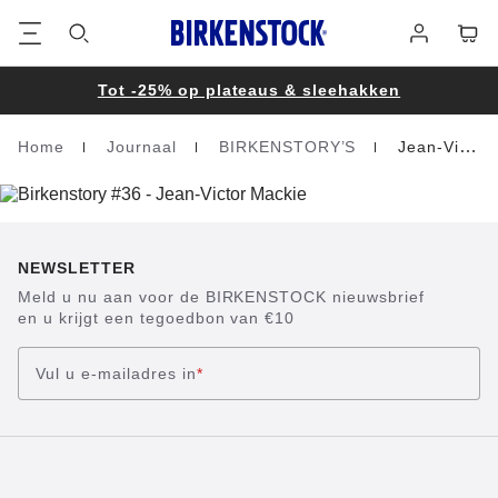
Voetregel
Winke
Aanmelden
Tot -25% op plateaus & sleehakken
Home
Journaal
BIRKENSTORY’S
Jean-Victor Mackie
Homepage
NEWSLETTER
Meld u nu aan voor de BIRKENSTOCK nieuwsbrief
en u krijgt een tegoedbon van €10
Vul u e-mailadres in
*