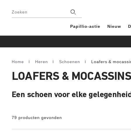
Voetregel
Filialen
Zoeken
Papillio-actie
Nieuw
D
Home
Heren
Schoenen
Loafers & mocassi
Homepage
LOAFERS & MOCASSINS
Een schoen voor elke gelegenhei
79 producten gevonden