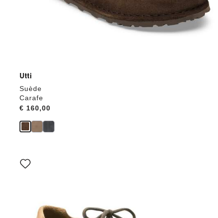
Utti
Suède
Carafe
Price:
€ 160,00
Als
je
een
andere
kleur
selecteert,
wordt