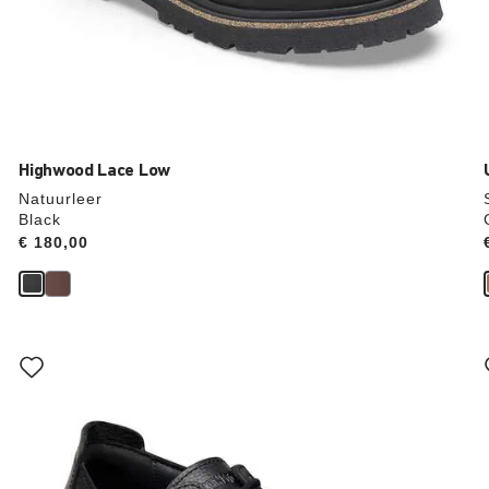
Highwood Lace Low
Natuurleer
Black
Price:
€ 180,00
Als
je
een
andere
kleur
selecteert,
wordt