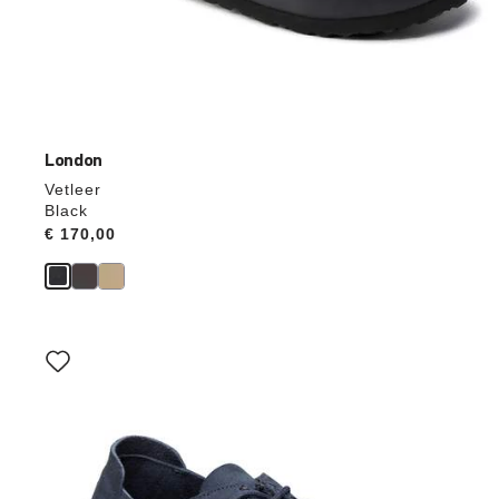
London
Vetleer
Black
Price:
€ 170,00
Als
je
een
andere
kleur
selecteert,
wordt
de