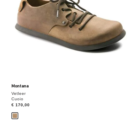
de
productafbeelding
hieraan
aangepast
Montana
Vetleer
Cuoio
Price:
€ 170,00