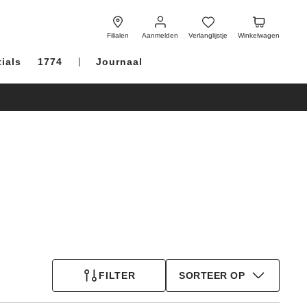
Aanmelden
Verlanglijstje
Winkelwagen
Filialen
Aanmelden
Verlanglijstje
Winkelwagen
ials
1774
Journaal
FILTER
SORTEER OP