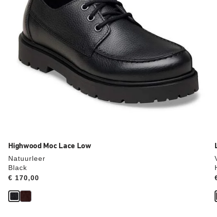
de
productafbeelding
hieraan
aangepast
Highwood Moc Lace Low
Natuurleer
Black
Price:
€ 170,00