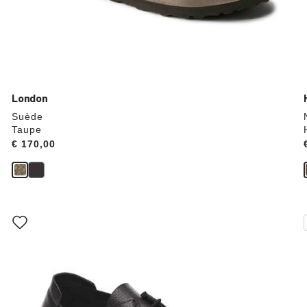
London
Suède
Taupe
Price:
€ 170,00
Als
je
een
andere
kleur
selecteert,
wordt
de