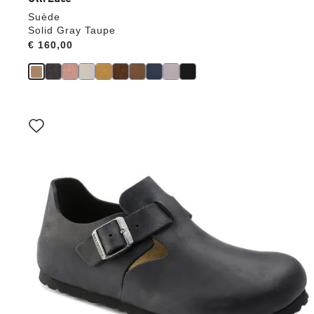
Suède
Solid Gray Taupe
Price:
€ 160,00
Als
je
een
andere
kleur
selecteert,
wordt
de
productafbeelding
hieraan
aangepast