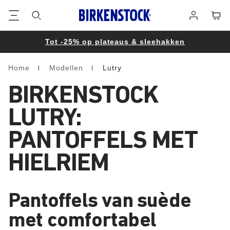
Voetregel
Winke
Aanmelden
Tot -25% op plateaus & sleehakken
Home
Modellen
Lutry
Homepage
BIRKENSTOCK
LUTRY:
PANTOFFELS MET
HIELRIEM
Pantoffels van suède
met comfortabel