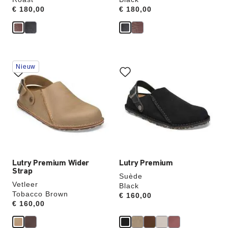
Price:
€ 180,00
Price:
€ 180,00
Als
Als
Nieuw
je
je
een
een
andere
andere
kleur
kleur
selecteert,
selecteert,
wordt
wordt
de
de
productafbeelding
productafbeelding
hieraan
hieraan
aangepast
aangepast
Lutry Premium Wider
Lutry Premium
Strap
Suède
Vetleer
Black
Tobacco Brown
Price:
€ 160,00
Price:
€ 160,00