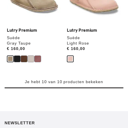
wordt
wordt
de
de
productafbeelding
productafbeelding
hieraan
hieraan
aangepast
aangepast
Lutry Premium
Lutry Premium
Suède
Suède
Gray Taupe
Light Rose
Price:
€ 160,00
Price:
€ 160,00
Je hebt 10 van 10 producten bekeken
NEWSLETTER