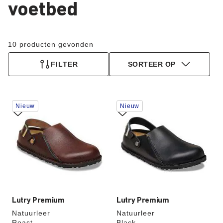
voetbed
10 producten gevonden
FILTER
SORTEER OP
Als
Als
Nieuw
Nieuw
je
je
een
een
andere
andere
kleur
kleur
selecteert,
selecteert,
wordt
wordt
de
de
productafbeelding
productafbeelding
hieraan
hieraan
aangepast
aangepast
Lutry Premium
Lutry Premium
Natuurleer
Natuurleer
Roast
Black