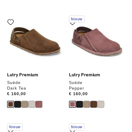
Als
Als
Nieuw
je
je
een
een
andere
andere
kleur
kleur
selecteert,
selecteert,
wordt
wordt
de
de
productafbeelding
productafbeelding
hieraan
hieraan
aangepast
aangepast
Lutry Premium
Lutry Premium
Suède
Suède
Dark Tea
Pepper
Price:
€ 160,00
Price:
€ 160,00
Als
Als
Nieuw
Nieuw
je
je