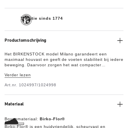
Traditie sinds 1774
Productomschrijving
Het BIRKENSTOCK model Milano garandeert een
maximaal houvast en geeft de voeten stabiliteit bij iedere
beweging. Daarvoor zorgen het wat compacter
vormgegeven bovendeel met zijn twee riemen en de
Verder lezen
brede hielriem. De details in een bijpassende kleur
maken het geraffineerde design van deze sandaal
Art.nr.
1024997/1024998
helemaal af. Het bovenmateriaal bestaat uit het
huidvriendelijke en stevige synthetische materiaal Birko-
Flor®.
Materiaal
Bovenmateriaal:
Birko-Flor®
Birko-Flor® is een huidvriendelijk, scheurvast en