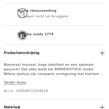
Gratis retourzending
30 dagen recht op teruggave
Traditie sinds 1774
Productomschrijving
Maximaal houvast, hoge stabiliteit en een optimale
pasvorm! Dat alles biedt het BIRKENSTOCK model
Milano dankzij zijn compacte vormgeving met hielriem –
ook tijdens het hollen en dollen! Het bovenwerk bestaat
Verder lezen
uit het huidvriendelijke en sterke synthetische materiaal
Birko-Flor® met een luxe nubucklook, waardoor het qua
Art.nr.
1029487/1029519
textuur en kleur nauwelijks van echt leer valt te
onderscheiden.
Materiaal