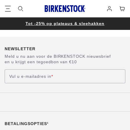
Voetregel
Winke
Aanmelden
Tot -25% op plateaus & sleehakken
NEWSLETTER
Meld u nu aan voor de BIRKENSTOCK nieuwsbrief
en u krijgt een tegoedbon van €10
Vul u e-mailadres in
*
BETALINGSOPTIES¹