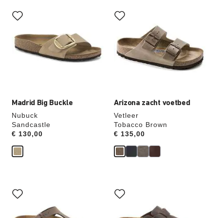
Als
Als
je
je
een
een
andere
andere
kleur
kleur
selecteert,
selecteert,
wordt
wordt
de
de
productafbeelding
productafbeelding
hieraan
hieraan
aangepast
aangepast
Madrid Big Buckle
Arizona zacht voetbed
Nubuck
Vetleer
Sandcastle
Tobacco Brown
Price:
€ 130,00
Price:
€ 135,00
Als
Als
je
je
een
een
andere
andere