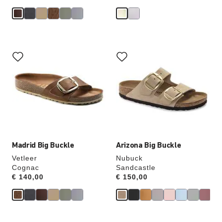
Als
Als
je
je
een
een
andere
andere
kleur
kleur
selecteert,
selecteert,
wordt
wordt
de
de
productafbeelding
productafbeelding
hieraan
hieraan
aangepast
aangepast
Madrid Big Buckle
Arizona Big Buckle
Vetleer
Nubuck
Cognac
Sandcastle
Price:
€ 140,00
Price:
€ 150,00