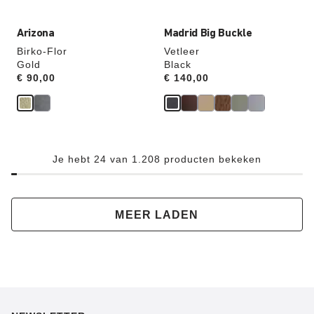
hieraan
hieraan
aangepast
aangepast
Arizona
Madrid Big Buckle
Birko-Flor
Vetleer
Gold
Black
Price:
€ 90,00
Price:
€ 140,00
Je hebt 24 van 1.208 producten bekeken
MEER LADEN