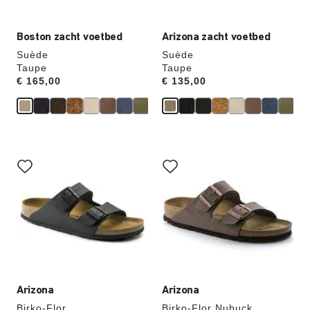
hieraan
hieraan
aangepast
aangepast
Boston zacht voetbed
Arizona zacht voetbed
Suède
Suède
Taupe
Taupe
Price:
€ 165,00
Price:
€ 135,00
Als
Als
je
je
een
een
andere
andere
kleur
kleur
selecteert,
selecteert,
wordt
wordt
de
de
productafbeelding
productafbeelding
hieraan
hieraan
aangepast
aangepast
Arizona
Arizona
Birko-Flor
Birko-Flor Nubuck