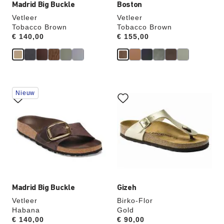
Madrid Big Buckle
Boston
Vetleer
Vetleer
Tobacco Brown
Tobacco Brown
Price:
€ 140,00
Price:
€ 155,00
Als
Als
Nieuw
je
je
een
een
andere
andere
kleur
kleur
selecteert,
selecteert,
wordt
wordt
de
de
productafbeelding
productafbeelding
hieraan
hieraan
aangepast
aangepast
Madrid Big Buckle
Gizeh
Vetleer
Birko-Flor
Habana
Gold
Price:
€ 140,00
Price:
€ 90,00