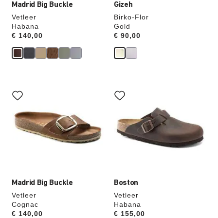
Madrid Big Buckle
Gizeh
Vetleer
Birko-Flor
Habana
Gold
Price:
€ 140,00
Price:
€ 90,00
Als
Als
je
je
een
een
andere
andere
kleur
kleur
selecteert,
selecteert,
wordt
wordt
de
de
productafbeelding
productafbeelding
hieraan
hieraan
aangepast
aangepast
Madrid Big Buckle
Boston
Vetleer
Vetleer
Cognac
Habana
Price:
€ 140,00
Price:
€ 155,00