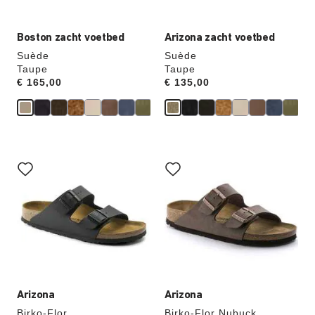
hieraan
hieraan
aangepast
aangepast
Boston zacht voetbed
Arizona zacht voetbed
Suède
Suède
Taupe
Taupe
Price:
€ 165,00
Price:
€ 135,00
Als
Als
je
je
een
een
andere
andere
kleur
kleur
selecteert,
selecteert,
wordt
wordt
de
de
productafbeelding
productafbeelding
hieraan
hieraan
aangepast
aangepast
Arizona
Arizona
Birko-Flor
Birko-Flor Nubuck