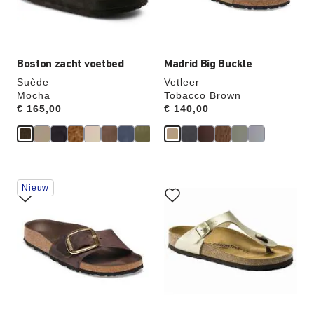
de
de
productafbeelding
productafbeelding
hieraan
hieraan
aangepast
aangepast
Boston zacht voetbed
Madrid Big Buckle
Suède
Vetleer
Mocha
Tobacco Brown
Price:
€ 165,00
Price:
€ 140,00
Als
Als
Nieuw
je
je
een
een
andere
andere
kleur
kleur
selecteert,
selecteert,
wordt
wordt
de
de
productafbeelding
productafbeelding
hieraan
hieraan
aangepast
aangepast