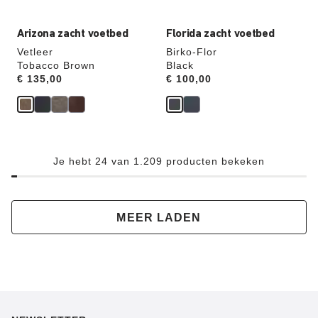
hieraan
hieraan
aangepast
aangepast
Arizona zacht voetbed
Florida zacht voetbed
Vetleer
Birko-Flor
Tobacco Brown
Black
Price:
€ 135,00
Price:
€ 100,00
Je hebt 24 van 1.209 producten bekeken
MEER LADEN