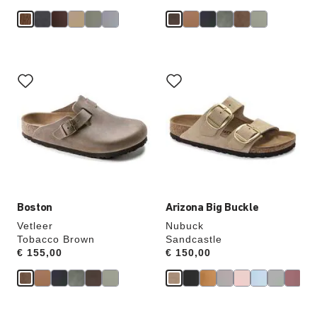
Als
Als
je
je
een
een
andere
andere
kleur
kleur
selecteert,
selecteert,
wordt
wordt
de
de
productafbeelding
productafbeelding
hieraan
hieraan
aangepast
aangepast
Boston
Arizona Big Buckle
Vetleer
Nubuck
Tobacco Brown
Sandcastle
Price:
€ 155,00
Price:
€ 150,00