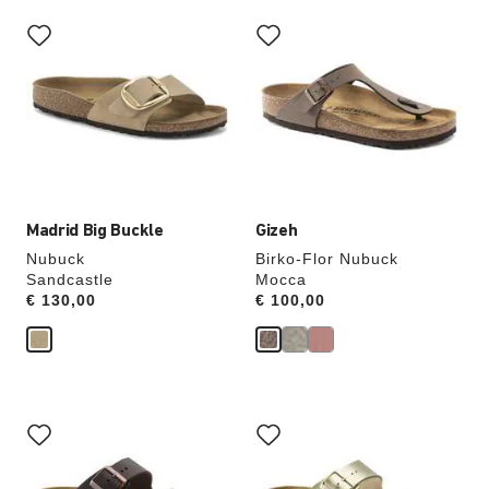
Als
Als
je
je
een
een
andere
andere
kleur
kleur
selecteert,
selecteert,
wordt
wordt
de
de
productafbeelding
productafbeelding
hieraan
hieraan
aangepast
aangepast
Madrid Big Buckle
Gizeh
Nubuck
Birko-Flor Nubuck
Sandcastle
Mocca
Price:
€ 130,00
Price:
€ 100,00
Als
Als
je
je
een
een
andere
andere