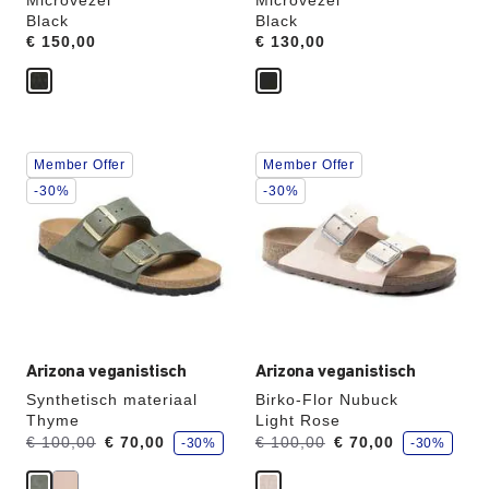
Microvezel
Microvezel
Black
Black
Price:
€ 150,00
Price:
€ 130,00
Als
Als
Member Offer
Member Offer
je
je
een
een
-30%
-30%
andere
andere
kleur
kleur
selecteert,
selecteert,
wordt
wordt
de
de
productafbeelding
productafbeelding
hieraan
hieraan
aangepast
aangepast
Arizona veganistisch
Arizona veganistisch
Synthetisch materiaal
Birko-Flor Nubuck
Thyme
Light Rose
j
j
Was:
en
Was:
en
€ 100,00
€ 70,00
€ 100,00
€ 70,00
-30%
-30%
e
e
is
is
b
b
e
e
nu
nu