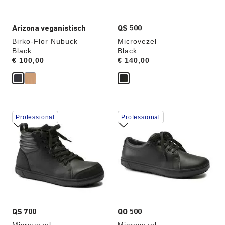
hieraan
hieraan
aangepast
aangepast
Arizona veganistisch
QS 500
Birko-Flor Nubuck
Microvezel
Black
Black
Price:
€ 100,00
Price:
€ 140,00
Als
Als
Professional
Professional
je
je
een
een
andere
andere
kleur
kleur
selecteert,
selecteert,
wordt
wordt
de
de
productafbeelding
productafbeelding
hieraan
hieraan
aangepast
aangepast
QS 700
QO 500