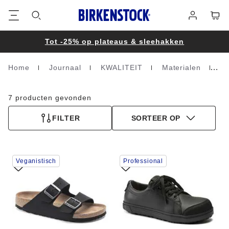
Voetregel
Winke
Aanmelden
Tot -25% op plateaus & sleehakken
Home
Journaal
KWALITEIT
Materialen
Mi
Homepage
7 producten gevonden
FILTER
SORTEER OP
Als
Als
Veganistisch
Professional
je
je
een
een
andere
andere
kleur
kleur
selecteert,
selecteert,
wordt
wordt
de
de
productafbeelding
productafbeelding