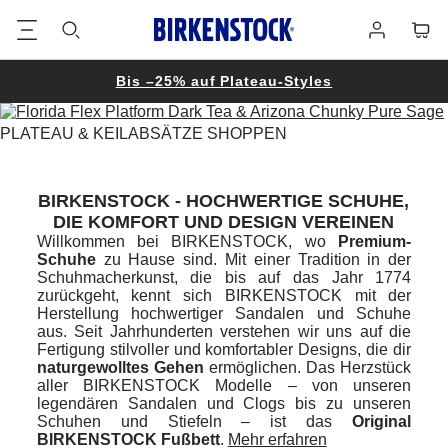
Footer
Waren
Anmelden
Bis –25% auf Plateau-Styles
PLATEAU & KEILABSÄTZE SHOPPEN
BIRKENSTOCK - HOCHWERTIGE SCHUHE,
DIE KOMFORT UND DESIGN VEREINEN
Willkommen bei BIRKENSTOCK, wo
Premium-
Schuhe
zu Hause sind. Mit einer Tradition in der
Schuhmacherkunst, die bis auf das Jahr 1774
zurückgeht, kennt sich BIRKENSTOCK mit der
Herstellung hochwertiger Sandalen und Schuhe
aus. Seit Jahrhunderten verstehen wir uns auf die
Fertigung stilvoller und komfortabler Designs, die dir
naturgewolltes Gehen
ermöglichen. Das Herzstück
aller BIRKENSTOCK Modelle – von unseren
legendären Sandalen und Clogs bis zu unseren
Schuhen und Stiefeln – ist das
Original
BIRKENSTOCK Fußbett
.
Mehr erfahren